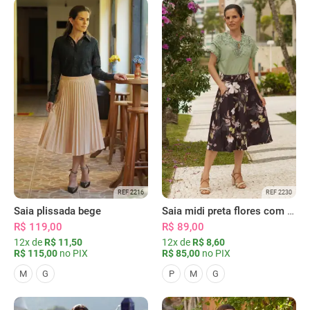
REF 2216
REF 2230
Saia plissada bege
Saia midi preta flores com bolsos
R$ 119,00
R$ 89,00
12x de
R$ 11,50
12x de
R$ 8,60
R$ 115,00
no PIX
R$ 85,00
no PIX
M
G
P
M
G