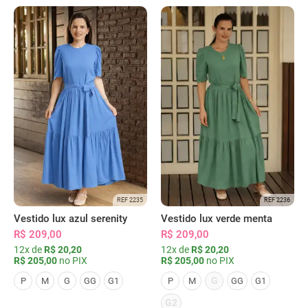
REF 2235
REF 2236
Vestido lux azul serenity
Vestido lux verde menta
R$ 209,00
R$ 209,00
12x de
R$ 20,20
12x de
R$ 20,20
R$ 205,00
no PIX
R$ 205,00
no PIX
G
P
M
G
GG
G1
P
M
GG
G1
G2