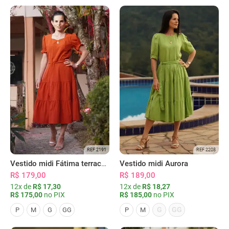
REF 2191
REF 2208
Vestido midi Fátima terracota
Vestido midi Aurora
R$ 179,00
R$ 189,00
12x de
R$ 17,30
12x de
R$ 18,27
R$ 175,00
no PIX
R$ 185,00
no PIX
G
GG
P
M
G
GG
P
M