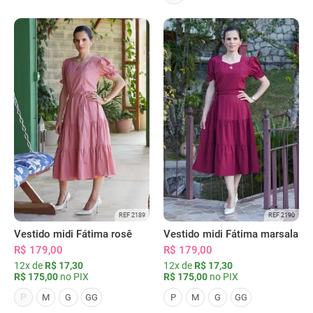
REF 2189
REF 2190
Vestido midi Fátima rosê
Vestido midi Fátima marsala
R$ 179,00
R$ 179,00
12x de
R$ 17,30
12x de
R$ 17,30
R$ 175,00
no PIX
R$ 175,00
no PIX
P
M
G
GG
P
M
G
GG