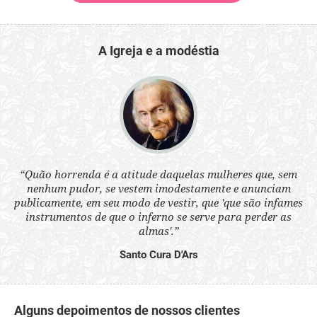
A Igreja e a modéstia
 a
“Quão horrenda é a atitude daquelas mulheres que, sem
“N
s
nenhum pudor, se vestem imodestamente e anunciam
q
ne.
publicamente, em seu modo de vestir, que 'que são infames
ou
instrumentos de que o inferno se serve para perder as
aq
almas'.”
Santo Cura D'Ars
Alguns depoimentos de nossos clientes