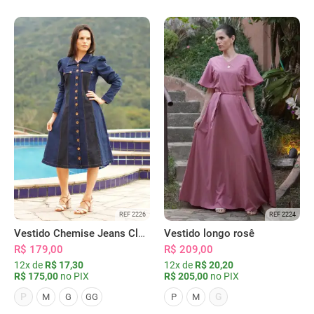
REF 2226
REF 2224
Vestido Chemise Jeans Clássica Serena
Vestido longo rosê
R$ 179,00
R$ 209,00
12x de
R$ 17,30
12x de
R$ 20,20
R$ 175,00
no PIX
R$ 205,00
no PIX
P
G
M
G
GG
P
M