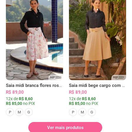
REF 2220
REF 2221
Saia midi branca flores rosas com bolsos
Saia midi bege cargo com bolsos
R$ 89,00
R$ 89,00
12x de
R$ 8,60
12x de
R$ 8,60
R$ 85,00
no PIX
R$ 85,00
no PIX
P
M
G
P
M
G
Ver mais produtos