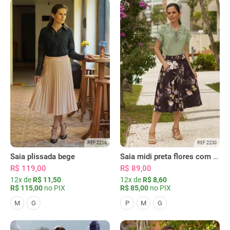
REF 2216
REF 2230
Saia plissada bege
Saia midi preta flores com bolsos
R$ 119,00
R$ 89,00
12x de
R$ 11,50
12x de
R$ 8,60
R$ 115,00
no PIX
R$ 85,00
no PIX
M
G
P
M
G