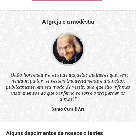
A Igreja e a modéstia
 a
“Quão horrenda é a atitude daquelas mulheres que, sem
“N
s
nenhum pudor, se vestem imodestamente e anunciam
q
ne.
publicamente, em seu modo de vestir, que 'que são infames
ou
instrumentos de que o inferno se serve para perder as
aq
almas'.”
Santo Cura D'Ars
Alguns depoimentos de nossos clientes