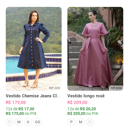
REF 2226
REF 2224
Vestido Chemise Jeans Clássica Serena
Vestido longo rosê
R$ 179,00
R$ 209,00
12x de
R$ 17,30
12x de
R$ 20,20
R$ 175,00
no PIX
R$ 205,00
no PIX
P
G
M
G
GG
P
M