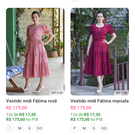
REF 2189
REF 2190
Vestido midi Fátima rosê
Vestido midi Fátima marsala
R$ 179,00
R$ 179,00
12x de
R$ 17,30
12x de
R$ 17,30
R$ 175,00
no PIX
R$ 175,00
no PIX
P
M
G
GG
P
M
G
GG