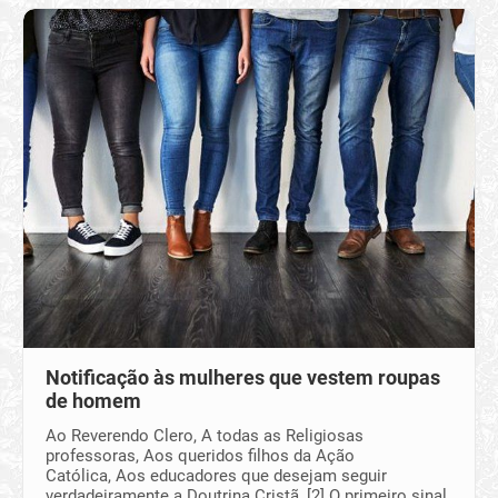
Notificação às mulheres que vestem roupas
de homem
Ao Reverendo Clero, A todas as Religiosas
professoras, Aos queridos filhos da Ação
Católica, Aos educadores que desejam seguir
verdadeiramente a Doutrina Cristã, [2] O primeiro sinal