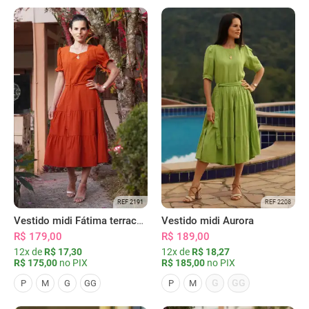
REF 2191
REF 2208
Vestido midi Fátima terracota
Vestido midi Aurora
R$ 179,00
R$ 189,00
12x de
R$ 17,30
12x de
R$ 18,27
R$ 175,00
no PIX
R$ 185,00
no PIX
G
GG
P
M
G
GG
P
M