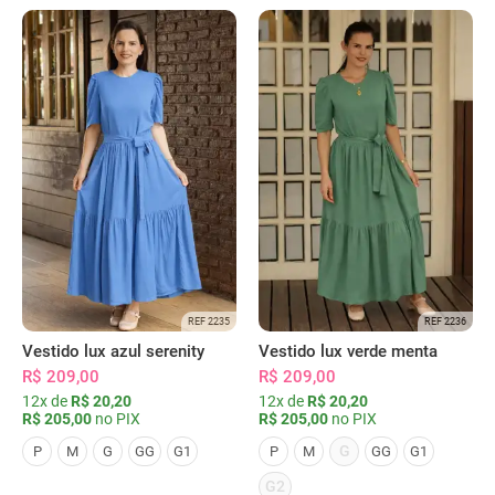
REF 2235
REF 2236
Vestido lux azul serenity
Vestido lux verde menta
R$ 209,00
R$ 209,00
12x de
R$ 20,20
12x de
R$ 20,20
R$ 205,00
no PIX
R$ 205,00
no PIX
G
P
M
G
GG
G1
P
M
GG
G1
G2