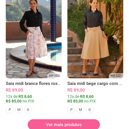
REF 2220
REF 2221
Saia midi branca flores rosas com bolsos
Saia midi bege cargo com bolsos
R$ 89,00
R$ 89,00
12x de
R$ 8,60
12x de
R$ 8,60
R$ 85,00
no PIX
R$ 85,00
no PIX
P
M
G
P
M
G
Ver mais produtos