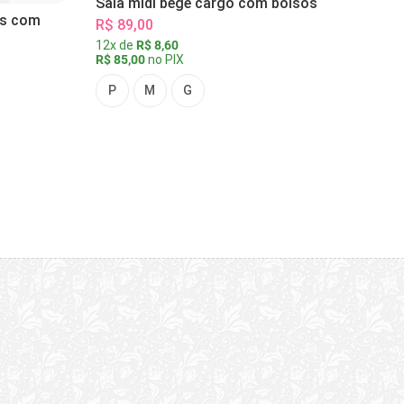
Saia midi bege cargo com bolsos
as com
R$ 89,00
12x de
R$ 8,60
R$ 85,00
no PIX
P
M
G