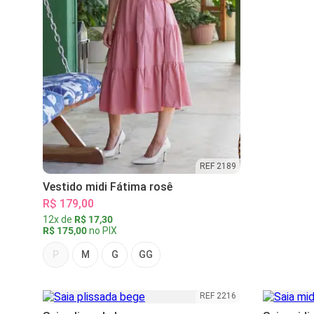
REF 2189
Vestido midi Fátima rosê
R$ 179,00
12x de
R$ 17,30
R$ 175,00
no PIX
P
M
G
GG
REF 2216