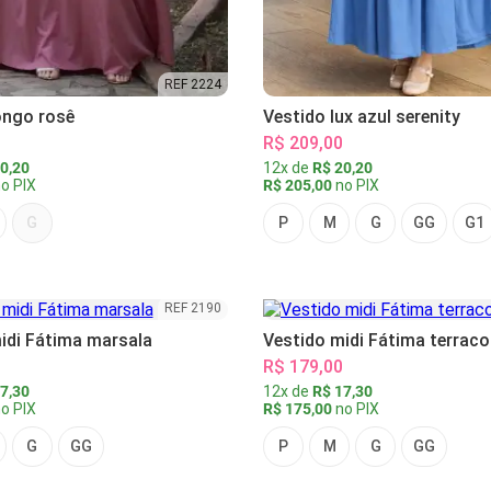
REF 2224
ongo rosê
Vestido lux azul serenity
R$ 209,00
0,20
12x de
R$ 20,20
o PIX
R$ 205,00
no PIX
G
P
M
G
GG
G1
REF 2190
idi Fátima marsala
Vestido midi Fátima terraco
R$ 179,00
7,30
12x de
R$ 17,30
o PIX
R$ 175,00
no PIX
G
GG
P
M
G
GG