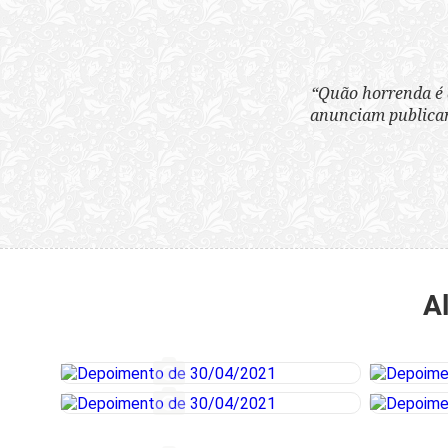
“Quão horrenda é 
anunciam publicame
A