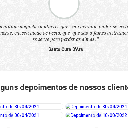
a atitude daquelas mulheres que, sem nenhum pudor, se ves
nte, em seu modo de vestir, que 'que são infames instrumen
se serve para perder as almas'.”
Santo Cura D'Ars
lguns depoimentos de nossos client