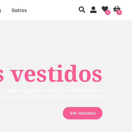
g
Outros
0
0
 vestidos
rior. Ambas agradam a Deus, pois refletem uma
manecer na verdade.” (São Francisco de Sales)
Ver vestidos