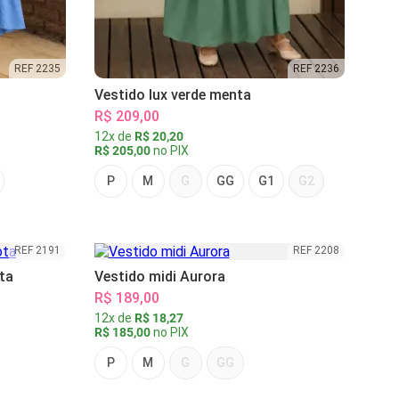
REF 2235
REF 2236
Vestido lux verde menta
R$ 209,00
12x de
R$ 20,20
R$ 205,00
no PIX
P
M
G
GG
G1
G2
REF 2191
REF 2208
ta
Vestido midi Aurora
R$ 189,00
12x de
R$ 18,27
R$ 185,00
no PIX
P
M
G
GG