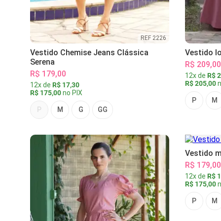
REF 2226
Vestido Chemise Jeans Clássica
Vestido l
Serena
R$ 209,00
R$ 179,00
12x de
R$ 2
R$ 205,00
n
12x de
R$ 17,30
R$ 175,00
no PIX
P
M
P
M
G
GG
Vestido m
R$ 179,00
12x de
R$ 1
R$ 175,00
n
P
M