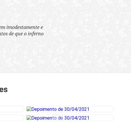
tem imodestamente e
tos de que o inferno
es