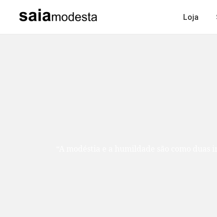
Loja
“A modéstia e a humildade são como duas ir