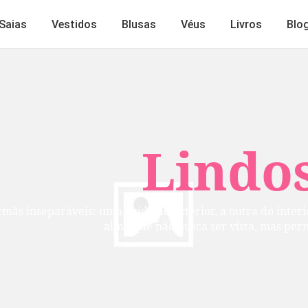
Saias
Vestidos
Blusas
Véus
Livros
Blo
Lindos
mãs inseparáveis: uma cuida do exterior, a outra do inte
alma que não busca ser vista, mas per