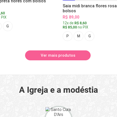
 preta flores com bolsos
Saia midi branca flores ros
bolsos
,60
R$ 89,00
 PIX
12x de
R$ 8,60
G
R$ 85,00
no PIX
P
M
G
Ver mais produtos
A Igreja e a modéstia