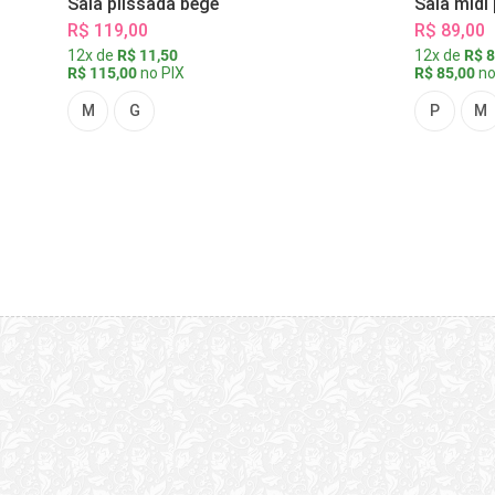
Saia plissada bege
Saia midi
R$ 119,00
R$ 89,00
12x de
R$ 11,50
12x de
R$ 8
R$ 115,00
no PIX
R$ 85,00
no
M
G
P
M