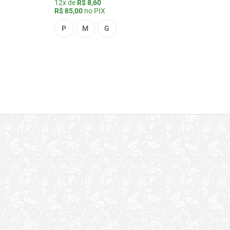
12x de
R$ 8,60
R$ 85,00
no PIX
P
M
G