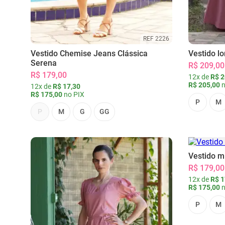
REF 2226
Vestido Chemise Jeans Clássica
Vestido l
Serena
R$ 209,00
R$ 179,00
12x de
R$ 2
R$ 205,00
n
12x de
R$ 17,30
R$ 175,00
no PIX
P
M
P
M
G
GG
Vestido m
R$ 179,00
12x de
R$ 1
R$ 175,00
n
P
M