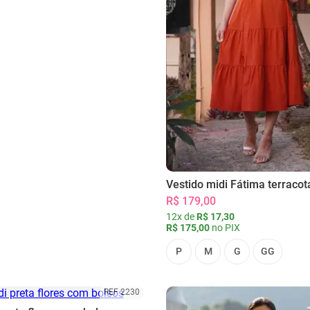
Vestido midi Fátima terracot
R$ 179,00
12x de
R$ 17,30
R$ 175,00
no PIX
P
M
G
GG
REF 2230