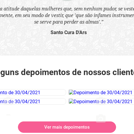
a atitude daquelas mulheres que, sem nenhum pudor, se ves
nte, em seu modo de vestir, que 'que são infames instrumen
se serve para perder as almas'.”
Santo Cura D'Ars
lguns depoimentos de nossos client
Ver mais depoimentos