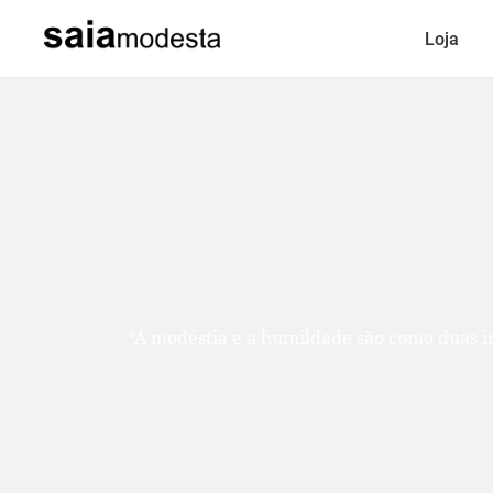
Loja
“A modéstia e a humildade são como duas ir