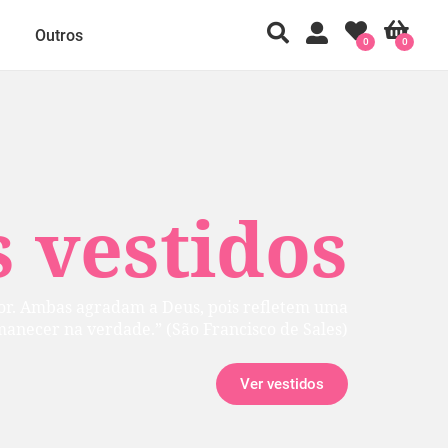
Outros
0
0
 vestidos
rior. Ambas agradam a Deus, pois refletem uma
manecer na verdade.” (São Francisco de Sales)
Ver vestidos