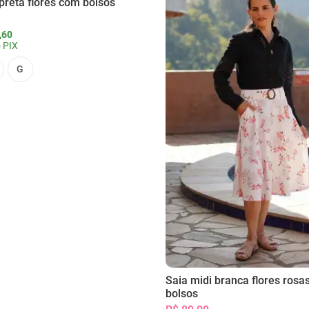
preta flores com bolsos
,60
 PIX
G
Saia midi branca flores rosa
bolsos