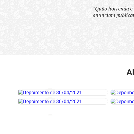
“Quão horrenda é 
anunciam publicame
A