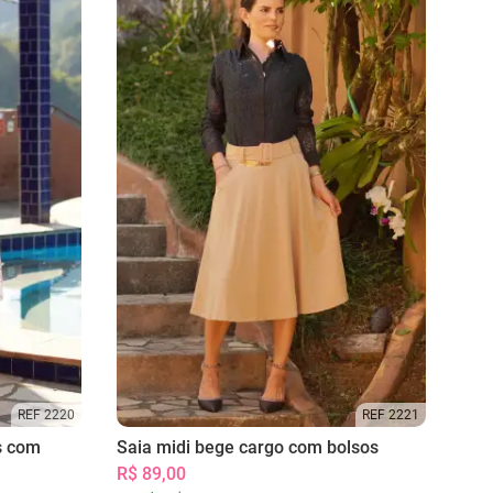
REF 2220
REF 2221
s com
Saia midi bege cargo com bolsos
R$ 89,00