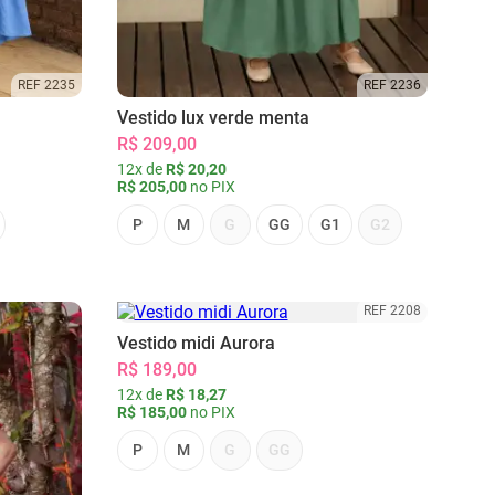
REF 2235
REF 2236
Vestido lux verde menta
R$ 209,00
12x de
R$ 20,20
R$ 205,00
no PIX
P
M
G
GG
G1
G2
REF 2208
Vestido midi Aurora
R$ 189,00
12x de
R$ 18,27
R$ 185,00
no PIX
P
M
G
GG