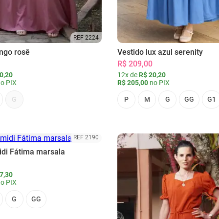
REF 2224
ongo rosê
Vestido lux azul serenity
R$ 209,00
0,20
12x de
R$ 20,20
o PIX
R$ 205,00
no PIX
G
P
M
G
GG
G1
REF 2190
idi Fátima marsala
7,30
o PIX
G
GG