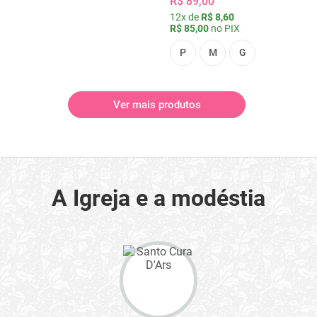
R$ 89,00
12x de
R$ 8,60
R$ 85,00
no PIX
P
M
G
Ver mais produtos
A Igreja e a modéstia