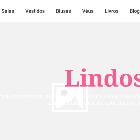
Saias
Vestidos
Blusas
Véus
Livros
Blog
Lindos
mãs inseparáveis: uma cuida do exterior, a outra do inte
alma que não busca ser vista, mas per