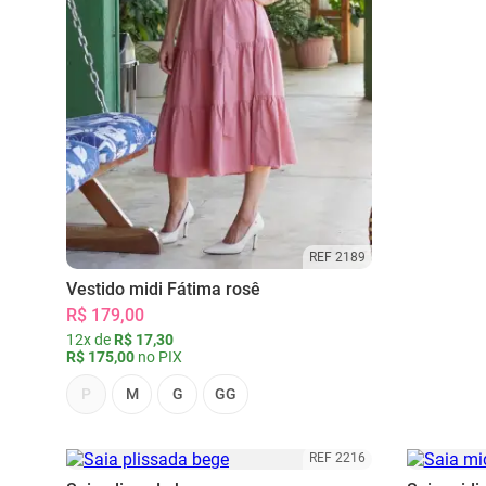
REF 2189
Vestido midi Fátima rosê
R$ 179,00
12x de
R$ 17,30
R$ 175,00
no PIX
P
M
G
GG
REF 2216