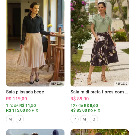
REF 2216
REF 2230
Saia plissada bege
Saia midi preta flores com bolsos
R$ 119,00
R$ 89,00
12x de
R$ 11,50
12x de
R$ 8,60
R$ 115,00
no PIX
R$ 85,00
no PIX
M
G
P
M
G