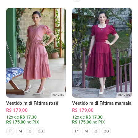
REF 2189
REF 2190
Vestido midi Fátima rosê
Vestido midi Fátima marsala
R$ 179,00
R$ 179,00
12x de
R$ 17,30
12x de
R$ 17,30
R$ 175,00
no PIX
R$ 175,00
no PIX
P
M
G
GG
P
M
G
GG