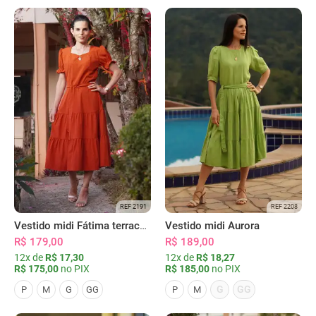
REF 2191
REF 2208
Vestido midi Fátima terracota
Vestido midi Aurora
R$ 179,00
R$ 189,00
12x de
R$ 17,30
12x de
R$ 18,27
R$ 175,00
no PIX
R$ 185,00
no PIX
G
GG
P
M
G
GG
P
M