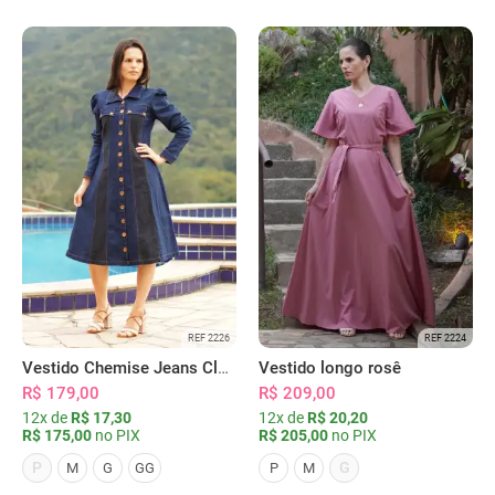
REF 2226
REF 2224
Vestido Chemise Jeans Clássica Serena
Vestido longo rosê
R$ 179,00
R$ 209,00
12x de
R$ 17,30
12x de
R$ 20,20
R$ 175,00
no PIX
R$ 205,00
no PIX
P
G
M
G
GG
P
M