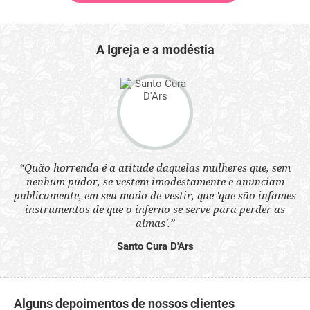
A Igreja e a modéstia
“Quão horrenda é a atitude daquelas mulheres que, sem
 a
“N
nenhum pudor, se vestem imodestamente e anunciam
s
q
publicamente, em seu modo de vestir, que 'que são infames
ne.
ou
instrumentos de que o inferno se serve para perder as
aq
almas'.”
Santo Cura D'Ars
Alguns depoimentos de nossos clientes