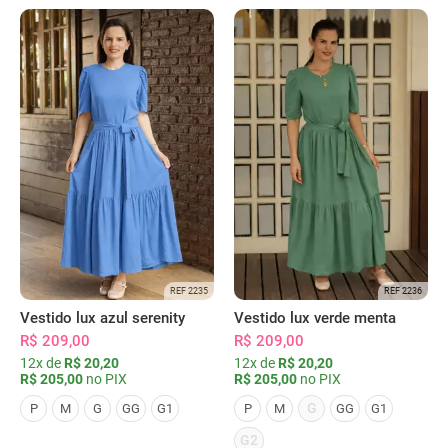
REF 2235
REF 2236
Vestido lux azul serenity
Vestido lux verde menta
R$ 209,00
R$ 209,00
12x de
R$ 20,20
12x de
R$ 20,20
R$ 205,00
no PIX
R$ 205,00
no PIX
G
P
M
G
GG
G1
P
M
GG
G1
G2