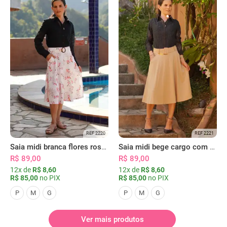
REF 2220
REF 2221
Saia midi branca flores rosas com bolsos
Saia midi bege cargo com bolsos
R$ 89,00
R$ 89,00
12x de
R$ 8,60
12x de
R$ 8,60
R$ 85,00
no PIX
R$ 85,00
no PIX
P
M
G
P
M
G
Ver mais produtos