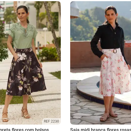
REF 2230
preta flores com bolsos
Saia midi branca flores rosa