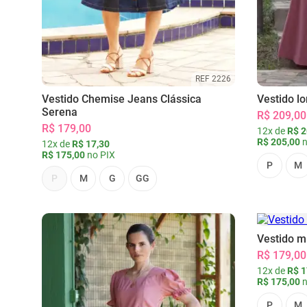
REF 2226
Vestido Chemise Jeans Clássica
Vestido l
Serena
R$ 209,00
R$ 179,00
12x de
R$ 2
R$ 205,00
n
12x de
R$ 17,30
R$ 175,00
no PIX
P
M
P
M
G
GG
Vestido m
R$ 179,00
12x de
R$ 1
R$ 175,00
n
P
M