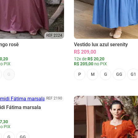
REF 2224
ongo rosê
Vestido lux azul serenity
R$ 209,00
0,20
12x de
R$ 20,20
o PIX
R$ 205,00
no PIX
G
P
M
G
GG
G1
REF 2190
idi Fátima marsala
7,30
o PIX
G
GG