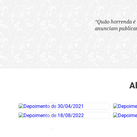
“Quão horrenda é 
anunciam publicame
A