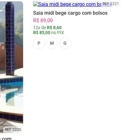
REF 2221
Saia midi bege cargo com bolsos
R$ 89,00
12x de
R$ 8,60
R$ 85,00
no PIX
P
M
G
REF 2220
s com