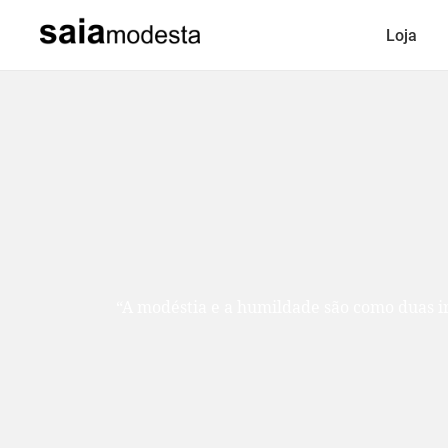
Loja
“A modéstia e a humildade são como duas ir