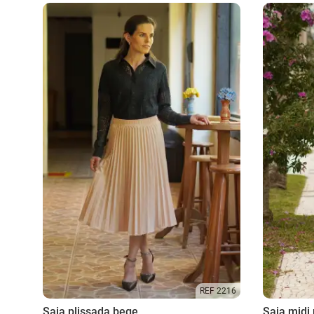
REF 2216
Saia plissada bege
Saia midi 