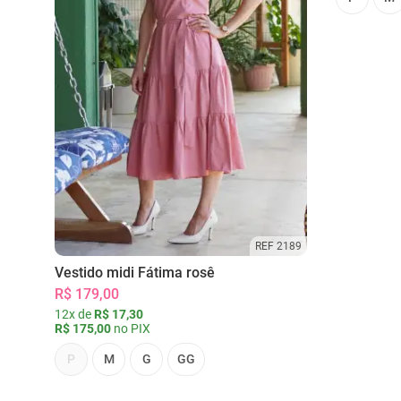
REF 2189
Vestido midi Fátima rosê
R$ 179,00
12x de
R$ 17,30
R$ 175,00
no PIX
P
M
G
GG