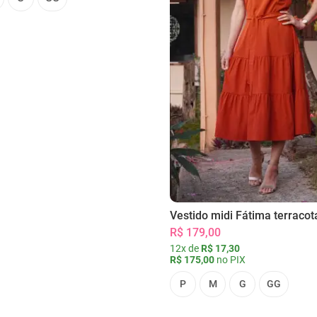
Vestido midi Fátima terracot
R$ 179,00
12x de
R$ 17,30
R$ 175,00
no PIX
P
M
G
GG