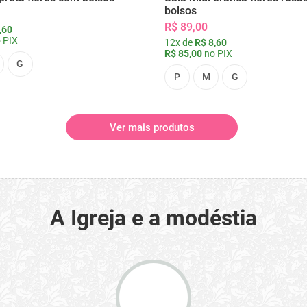
bolsos
R$ 89,00
,60
 PIX
12x de
R$ 8,60
R$ 85,00
no PIX
G
P
M
G
Ver mais produtos
A Igreja e a modéstia