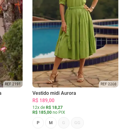
REF 2191
REF 2208
a
Vestido midi Aurora
R$ 189,00
12x de
R$ 18,27
R$ 185,00
no PIX
P
M
G
GG