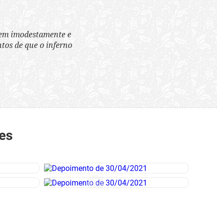
tem imodestamente e
tos de que o inferno
es