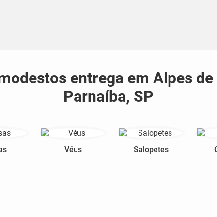
s modestos entrega em Alpes d
Parnaíba, SP
as
Véus
Salopetes