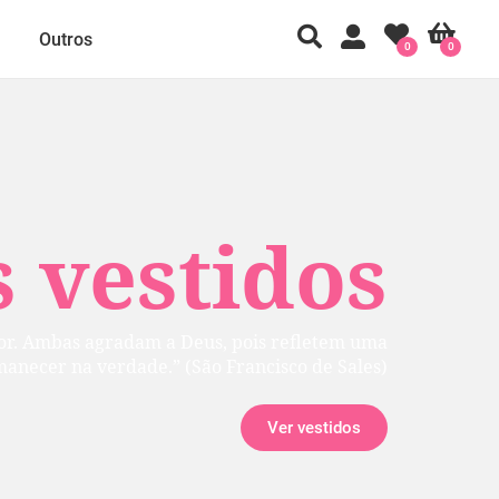
Outros
0
0
 vestidos
rior. Ambas agradam a Deus, pois refletem uma
manecer na verdade.” (São Francisco de Sales)
Ver vestidos