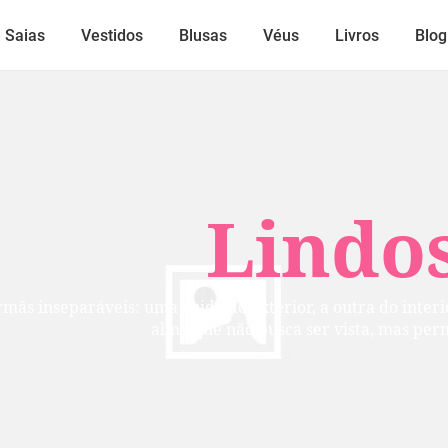
Saias
Vestidos
Blusas
Véus
Livros
Blog
Lindos
mãs inseparáveis: uma cuida do exterior, a outra do inte
alma que não busca ser vista, mas per