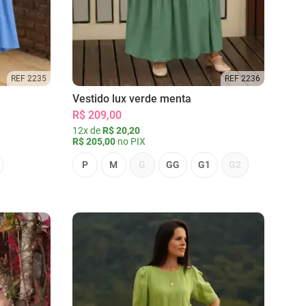
REF 2235
REF 2236
Vestido lux verde menta
R$ 209,00
12x de
R$ 20,20
R$ 205,00
no PIX
P
M
G
GG
G1
G2