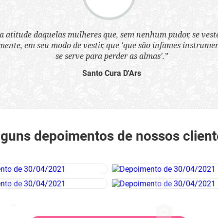
a atitude daquelas mulheres que, sem nenhum pudor, se ves
nte, em seu modo de vestir, que 'que são infames instrumen
se serve para perder as almas'.”
Santo Cura D'Ars
lguns depoimentos de nossos client