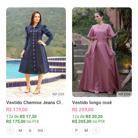
REF 2226
REF 2224
Vestido Chemise Jeans Clássica Serena
Vestido longo rosê
R$ 179,00
R$ 209,00
12x de
R$ 17,30
12x de
R$ 20,20
R$ 175,00
no PIX
R$ 205,00
no PIX
P
G
M
G
GG
P
M