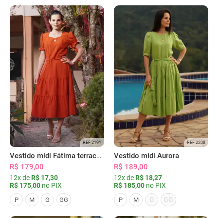
REF 2191
REF 2208
Vestido midi Fátima terracota
Vestido midi Aurora
R$ 179,00
R$ 189,00
12x de
R$ 17,30
12x de
R$ 18,27
R$ 175,00
no PIX
R$ 185,00
no PIX
G
GG
P
M
G
GG
P
M