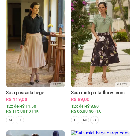
REF 2216
REF 2230
Saia plissada bege
Saia midi preta flores com bolsos
R$ 119,00
R$ 89,00
12x de
R$ 11,50
12x de
R$ 8,60
R$ 115,00
no PIX
R$ 85,00
no PIX
M
G
P
M
G