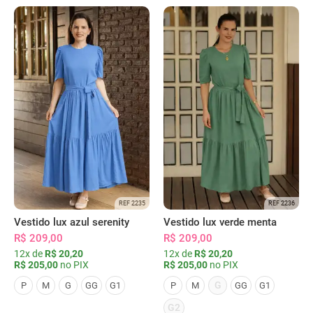
REF 2235
REF 2236
Vestido lux azul serenity
Vestido lux verde menta
R$ 209,00
R$ 209,00
12x de
R$ 20,20
12x de
R$ 20,20
R$ 205,00
no PIX
R$ 205,00
no PIX
G
P
M
G
GG
G1
P
M
GG
G1
G2