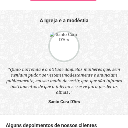
A Igreja e a modéstia
 a
“Quão horrenda é a atitude daquelas mulheres que, sem
“N
s
nenhum pudor, se vestem imodestamente e anunciam
q
ne.
publicamente, em seu modo de vestir, que 'que são infames
ou
instrumentos de que o inferno se serve para perder as
aq
almas'.”
Santo Cura D'Ars
Alguns depoimentos de nossos clientes