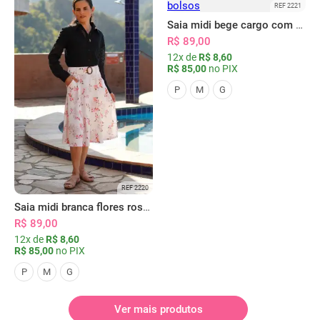
REF 2221
Saia midi bege cargo com bolsos
R$ 89,00
12x de
R$ 8,60
R$ 85,00
no PIX
P
M
G
REF 2220
Saia midi branca flores rosas com bolsos
R$ 89,00
12x de
R$ 8,60
R$ 85,00
no PIX
P
M
G
Ver mais produtos