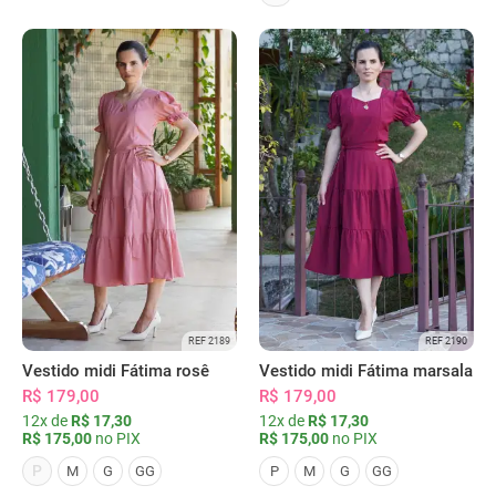
REF 2189
REF 2190
Vestido midi Fátima rosê
Vestido midi Fátima marsala
R$ 179,00
R$ 179,00
12x de
R$ 17,30
12x de
R$ 17,30
R$ 175,00
no PIX
R$ 175,00
no PIX
P
M
G
GG
P
M
G
GG