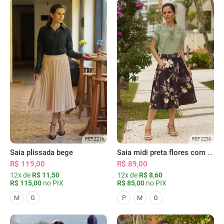
REF 2216
REF 2230
Saia plissada bege
Saia midi preta flores com bolsos
R$ 119,00
R$ 89,00
12x de
R$ 11,50
12x de
R$ 8,60
R$ 115,00
no PIX
R$ 85,00
no PIX
M
G
P
M
G