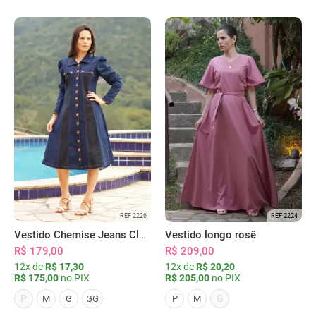
REF 2226
REF 2224
Vestido Chemise Jeans Clássica Serena
Vestido longo rosê
R$ 179,00
R$ 209,00
12x de
R$ 17,30
12x de
R$ 20,20
R$ 175,00
no PIX
R$ 205,00
no PIX
P
G
M
G
GG
P
M