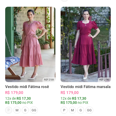
REF 2189
REF 2190
Vestido midi Fátima rosê
Vestido midi Fátima marsala
R$ 179,00
R$ 179,00
12x de
R$ 17,30
12x de
R$ 17,30
R$ 175,00
no PIX
R$ 175,00
no PIX
P
M
G
GG
P
M
G
GG