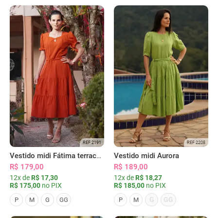
REF 2191
REF 2208
Vestido midi Fátima terracota
Vestido midi Aurora
R$ 179,00
R$ 189,00
12x de
R$ 17,30
12x de
R$ 18,27
R$ 175,00
no PIX
R$ 185,00
no PIX
G
GG
P
M
G
GG
P
M