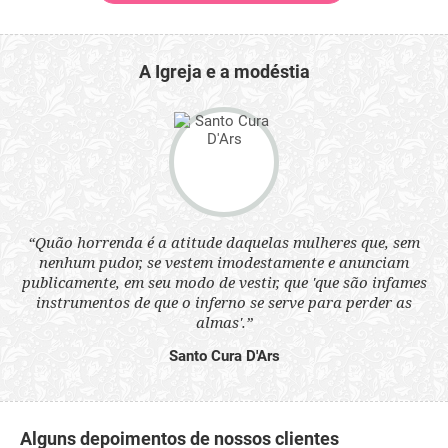
A Igreja e a modéstia
 a
“Quão horrenda é a atitude daquelas mulheres que, sem
“N
s
nenhum pudor, se vestem imodestamente e anunciam
q
ne.
publicamente, em seu modo de vestir, que 'que são infames
ou
instrumentos de que o inferno se serve para perder as
aq
almas'.”
Santo Cura D'Ars
Alguns depoimentos de nossos clientes