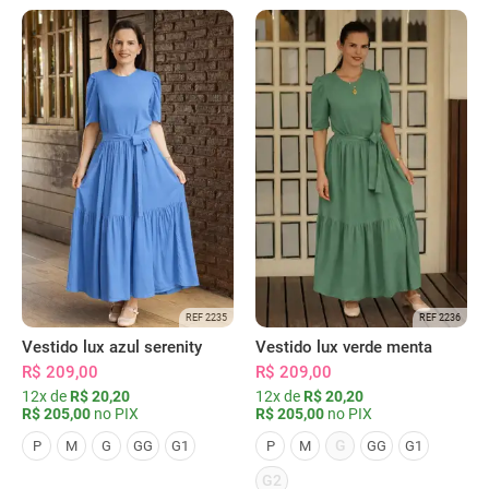
REF 2235
REF 2236
Vestido lux azul serenity
Vestido lux verde menta
R$ 209,00
R$ 209,00
12x de
R$ 20,20
12x de
R$ 20,20
R$ 205,00
no PIX
R$ 205,00
no PIX
G
P
M
G
GG
G1
P
M
GG
G1
G2