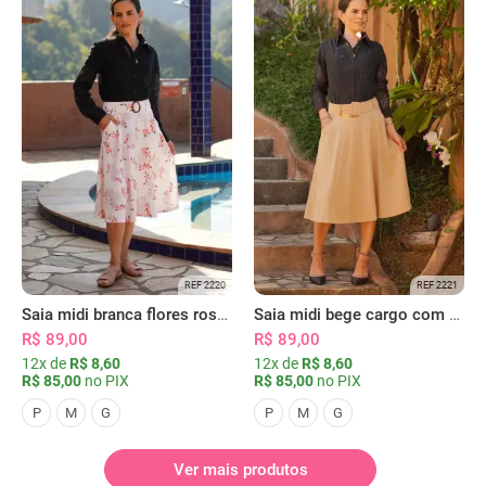
REF 2220
REF 2221
Saia midi branca flores rosas com bolsos
Saia midi bege cargo com bolsos
R$ 89,00
R$ 89,00
12x de
R$ 8,60
12x de
R$ 8,60
R$ 85,00
no PIX
R$ 85,00
no PIX
P
M
G
P
M
G
Ver mais produtos