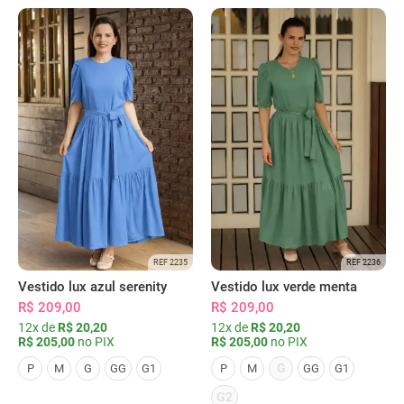
REF 2235
REF 2236
Vestido lux azul serenity
Vestido lux verde menta
R$ 209,00
R$ 209,00
12x de
R$ 20,20
12x de
R$ 20,20
R$ 205,00
no PIX
R$ 205,00
no PIX
G
P
M
G
GG
G1
P
M
GG
G1
G2