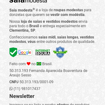
®
Saia modesta
é a loja de
roupas modestas
para
donzelas que querem se
vestir com modéstia
.
Nossa
loja de saias e vestidos modestos
envia
para todo o
Brasil
e entrega especialmente em
Clementina, SP
.
Confeccionamos
saias midi
,
saias longas
,
vestidos
modestos
,
véus
entre outros produtos de qualidade.
Feito com
no
Brasil.
50.313.193 Fernanda Aparecida Boaventura de
Araujo Sesso
CNPJ
50.313.193/0001-09
(11) 981017437
Newsletter
Inscreva-se na lista e receba
ofertas
de produtos,