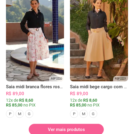
REF 2220
REF 2221
Saia midi branca flores rosas com bolsos
Saia midi bege cargo com bolsos
R$ 89,00
R$ 89,00
12x de
R$ 8,60
12x de
R$ 8,60
R$ 85,00
no PIX
R$ 85,00
no PIX
P
M
G
P
M
G
Ver mais produtos