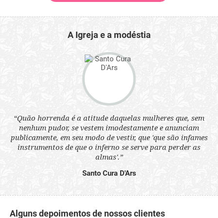
A Igreja e a modéstia
 a
“Quão horrenda é a atitude daquelas mulheres que, sem
“N
s
nenhum pudor, se vestem imodestamente e anunciam
q
ne.
publicamente, em seu modo de vestir, que 'que são infames
ou
instrumentos de que o inferno se serve para perder as
aq
almas'.”
Santo Cura D'Ars
Alguns depoimentos de nossos clientes