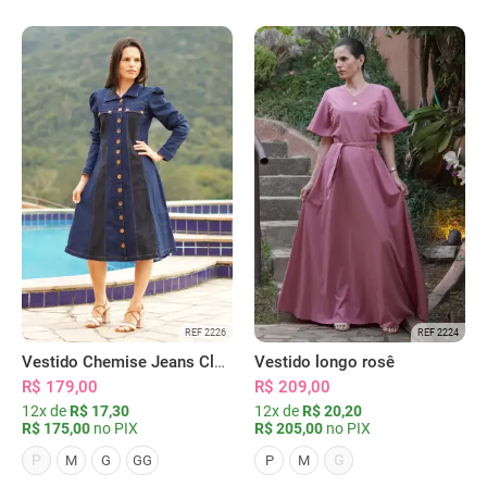
REF 2226
REF 2224
Vestido Chemise Jeans Clássica Serena
Vestido longo rosê
R$ 179,00
R$ 209,00
12x de
R$ 17,30
12x de
R$ 20,20
R$ 175,00
no PIX
R$ 205,00
no PIX
P
G
M
G
GG
P
M