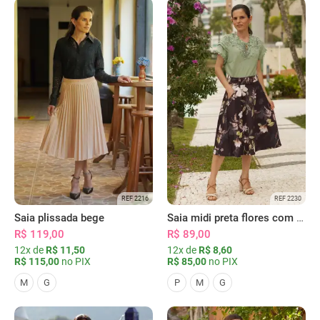
REF 2216
REF 2230
Saia plissada bege
Saia midi preta flores com bolsos
R$ 119,00
R$ 89,00
12x de
R$ 11,50
12x de
R$ 8,60
R$ 115,00
no PIX
R$ 85,00
no PIX
M
G
P
M
G