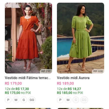
REF 2191
REF 2208
Vestido midi Fátima terracota
Vestido midi Aurora
R$ 179,00
R$ 189,00
12x de
R$ 17,30
12x de
R$ 18,27
R$ 175,00
no PIX
R$ 185,00
no PIX
G
GG
P
M
G
GG
P
M