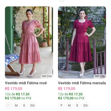
REF 2189
REF 2190
Vestido midi Fátima rosê
Vestido midi Fátima marsala
R$ 179,00
R$ 179,00
12x de
R$ 17,30
12x de
R$ 17,30
R$ 175,00
no PIX
R$ 175,00
no PIX
P
M
G
GG
P
M
G
GG