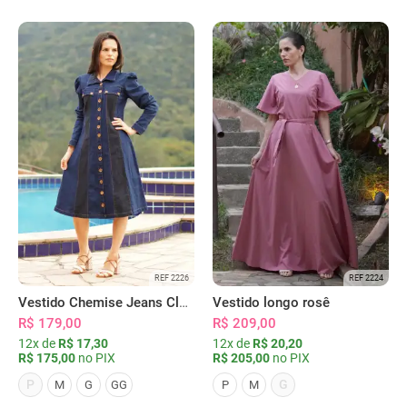
REF 2226
REF 2224
Vestido Chemise Jeans Clássica Serena
Vestido longo rosê
R$ 179,00
R$ 209,00
12x de
R$ 17,30
12x de
R$ 20,20
R$ 175,00
no PIX
R$ 205,00
no PIX
P
G
M
G
GG
P
M