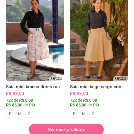
REF 2220
REF 2221
Saia midi branca flores rosas com bolsos
Saia midi bege cargo com bolsos
R$ 89,00
R$ 89,00
12x de
R$ 8,60
12x de
R$ 8,60
R$ 85,00
no PIX
R$ 85,00
no PIX
P
M
G
P
M
G
Ver mais produtos