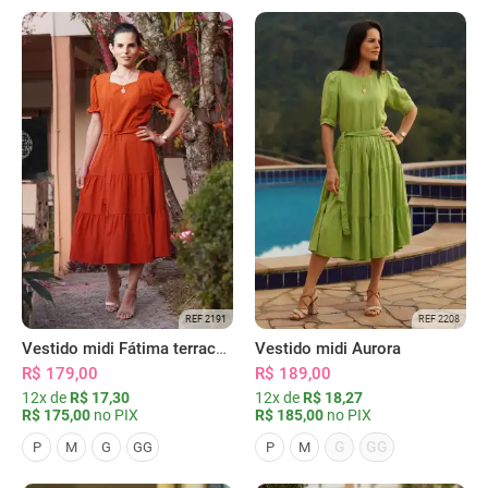
REF 2191
REF 2208
Vestido midi Fátima terracota
Vestido midi Aurora
R$ 179,00
R$ 189,00
12x de
R$ 17,30
12x de
R$ 18,27
R$ 175,00
no PIX
R$ 185,00
no PIX
G
GG
P
M
G
GG
P
M