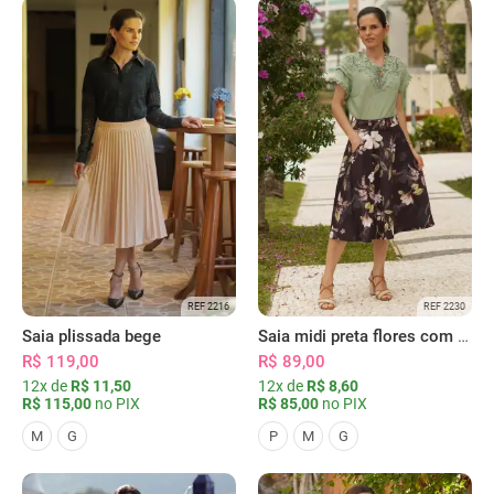
REF 2216
REF 2230
Saia plissada bege
Saia midi preta flores com bolsos
R$ 119,00
R$ 89,00
12x de
R$ 11,50
12x de
R$ 8,60
R$ 115,00
no PIX
R$ 85,00
no PIX
M
G
P
M
G