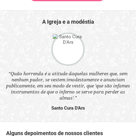
A Igreja e a modéstia
“Quão horrenda é a atitude daquelas mulheres que, sem
 a
“N
nenhum pudor, se vestem imodestamente e anunciam
s
q
publicamente, em seu modo de vestir, que 'que são infames
ne.
ou
instrumentos de que o inferno se serve para perder as
aq
almas'.”
Santo Cura D'Ars
Alguns depoimentos de nossos clientes