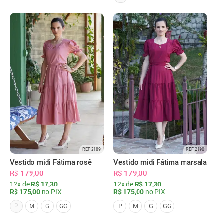
REF 2189
REF 2190
Vestido midi Fátima rosê
Vestido midi Fátima marsala
R$ 179,00
R$ 179,00
12x de
R$ 17,30
12x de
R$ 17,30
R$ 175,00
no PIX
R$ 175,00
no PIX
P
M
G
GG
P
M
G
GG