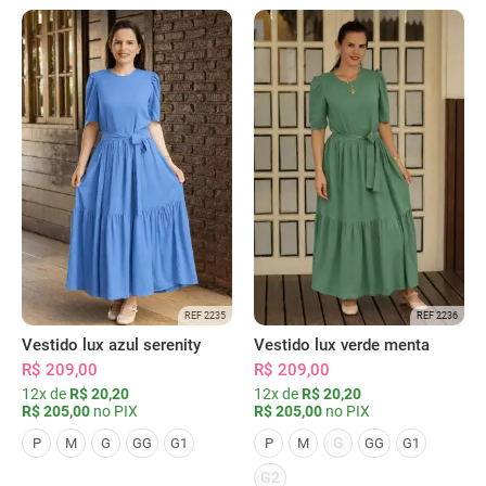
REF 2235
REF 2236
Vestido lux azul serenity
Vestido lux verde menta
R$ 209,00
R$ 209,00
12x de
R$ 20,20
12x de
R$ 20,20
R$ 205,00
no PIX
R$ 205,00
no PIX
G
P
M
G
GG
G1
P
M
GG
G1
G2