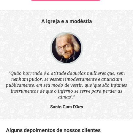
A Igreja e a modéstia
 a
“Quão horrenda é a atitude daquelas mulheres que, sem
“N
s
nenhum pudor, se vestem imodestamente e anunciam
q
ne.
publicamente, em seu modo de vestir, que 'que são infames
ou
instrumentos de que o inferno se serve para perder as
aq
almas'.”
Santo Cura D'Ars
Alguns depoimentos de nossos clientes