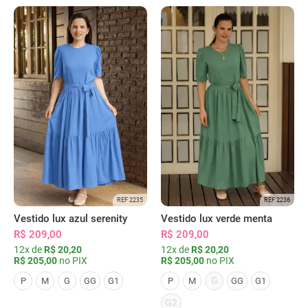
REF 2235
REF 2236
Vestido lux azul serenity
Vestido lux verde menta
R$ 209,00
R$ 209,00
12x de
R$ 20,20
12x de
R$ 20,20
R$ 205,00
no PIX
R$ 205,00
no PIX
G
P
M
G
GG
G1
P
M
GG
G1
G2