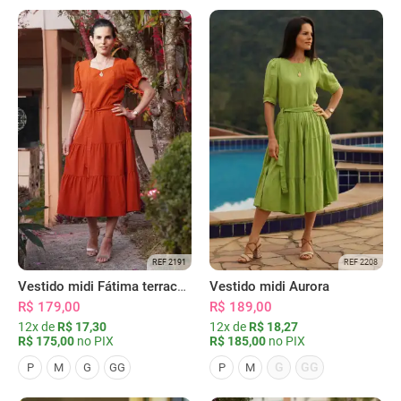
REF 2191
REF 2208
Vestido midi Fátima terracota
Vestido midi Aurora
R$ 179,00
R$ 189,00
12x de
R$ 17,30
12x de
R$ 18,27
R$ 175,00
no PIX
R$ 185,00
no PIX
G
GG
P
M
G
GG
P
M