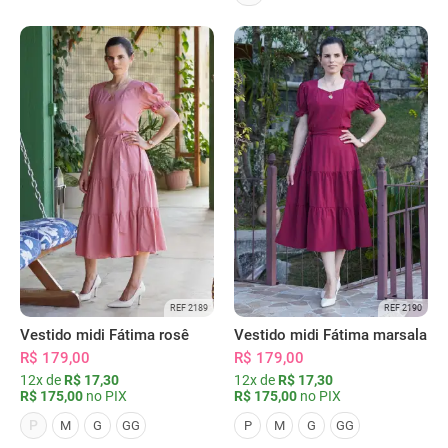
REF 2189
REF 2190
Vestido midi Fátima rosê
Vestido midi Fátima marsala
R$ 179,00
R$ 179,00
12x de
R$ 17,30
12x de
R$ 17,30
R$ 175,00
no PIX
R$ 175,00
no PIX
P
M
G
GG
P
M
G
GG