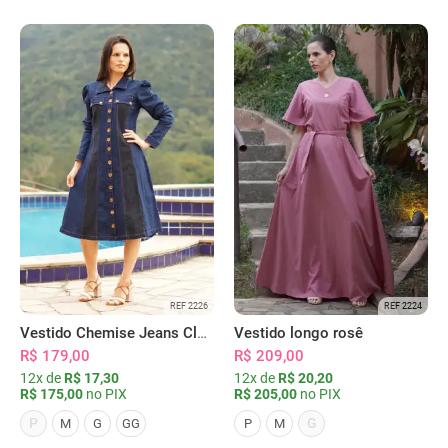
REF 2226
REF 2224
Vestido Chemise Jeans Clássica Serena
Vestido longo rosê
R$ 179,00
R$ 209,00
12x de
R$ 17,30
12x de
R$ 20,20
R$ 175,00
no PIX
R$ 205,00
no PIX
P
G
M
G
GG
P
M