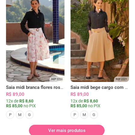
REF 2220
REF 2221
Saia midi branca flores rosas com bolsos
Saia midi bege cargo com bolsos
R$ 89,00
R$ 89,00
12x de
R$ 8,60
12x de
R$ 8,60
R$ 85,00
no PIX
R$ 85,00
no PIX
P
M
G
P
M
G
Ver mais produtos