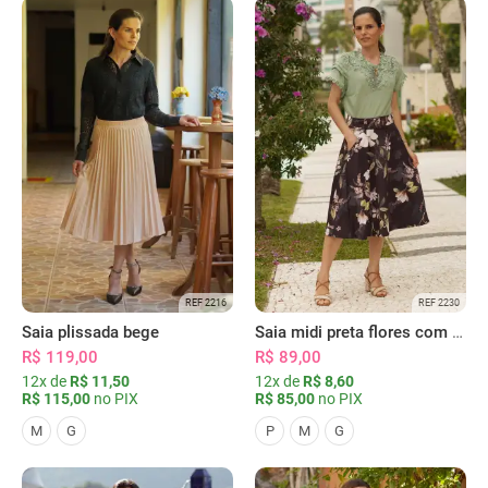
REF 2216
REF 2230
Saia plissada bege
Saia midi preta flores com bolsos
R$ 119,00
R$ 89,00
12x de
R$ 11,50
12x de
R$ 8,60
R$ 115,00
no PIX
R$ 85,00
no PIX
M
G
P
M
G