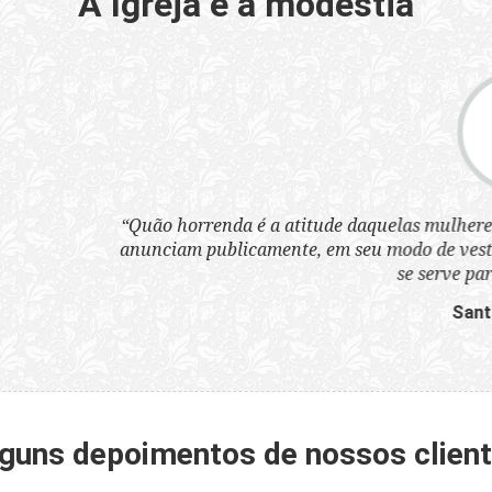
A Igreja e a modéstia
a atitude daquelas mulheres que, sem nenhum pudor, se ves
nte, em seu modo de vestir, que 'que são infames instrumen
se serve para perder as almas'.”
Santo Cura D'Ars
guns depoimentos de nossos clien