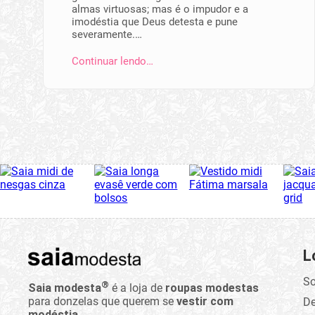
almas virtuosas; mas é o impudor e a
imodéstia que Deus detesta e pune
severamente.…
Continuar lendo…
L
So
®
Saia modesta
é a loja de
roupas modestas
para donzelas que querem se
vestir com
D
modéstia
.