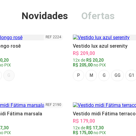
Novidades
Ofertas
REF 2224
ongo rosê
Vestido lux azul serenity
R$ 209,00
0,20
12x de
R$ 20,20
o PIX
R$ 205,00
no PIX
G
P
M
G
GG
G1
REF 2190
idi Fátima marsala
Vestido midi Fátima terraco
R$ 179,00
7,30
12x de
R$ 17,30
o PIX
R$ 175,00
no PIX