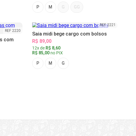
P
M
G
GG
REF 2221
REF 2220
Saia midi bege cargo com bolsos
as com
R$ 89,00
12x de
R$ 8,60
R$ 85,00
no PIX
P
M
G