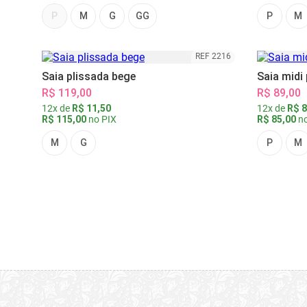
P
M
G
GG
P
M
REF 2216
Saia plissada bege
Saia midi
R$ 119,00
R$ 89,00
12x de
R$ 11,50
12x de
R$ 8
R$ 115,00
no PIX
R$ 85,00
no
M
G
P
M