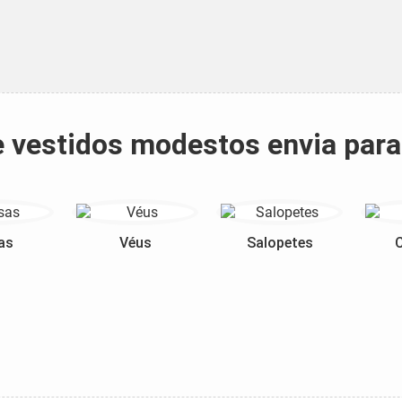
 e vestidos modestos envia par
as
Véus
Salopetes