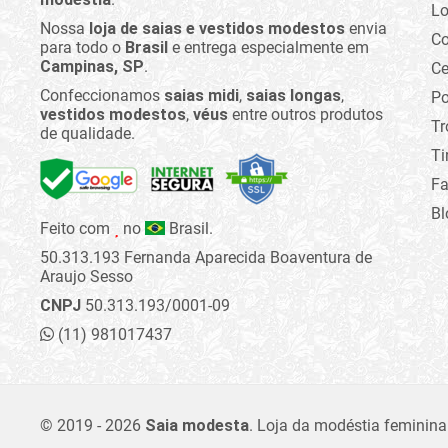
Lo
Nossa
loja de saias e vestidos modestos
envia
C
para todo o
Brasil
e entrega especialmente em
Campinas, SP
.
Ce
Confeccionamos
saias midi
,
saias longas
,
Po
vestidos modestos
,
véus
entre outros produtos
Tr
de qualidade.
Ti
Fa
Bl
Feito com
no
Brasil.
50.313.193 Fernanda Aparecida Boaventura de
Araujo Sesso
CNPJ
50.313.193/0001-09
(11) 981017437
© 2019 - 2026
Saia modesta
.
Loja da modéstia feminina