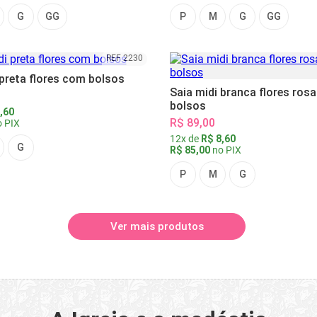
G
GG
P
M
G
GG
REF 2230
 preta flores com bolsos
Saia midi branca flores ros
bolsos
,60
R$ 89,00
 PIX
12x de
R$ 8,60
G
R$ 85,00
no PIX
P
M
G
Ver mais produtos