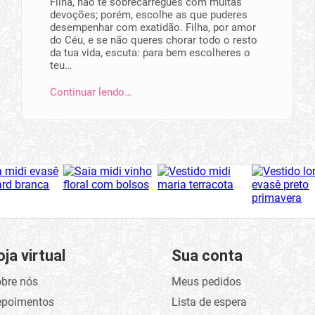
Filha, não te sobrecarregues com muitas
devoções; porém, escolhe as que pu­deres
desempe­nhar com exatidão. Filha, por amor
do Céu, e se não queres chorar todo o resto
da tua vida, escuta: para bem escolheres o
teu…
Continuar lendo…
oja virtual
Sua conta
bre nós
Meus pedidos
epoimentos
Lista de espera