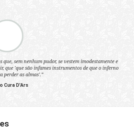
tem imodestamente e
tos de que o inferno
tes