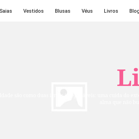
Saias
Vestidos
Blusas
Véus
Livros
Blo
Lindos
mãs inseparáveis: uma cuida do exterior, a outra do inte
alma que não busca ser vista, mas per