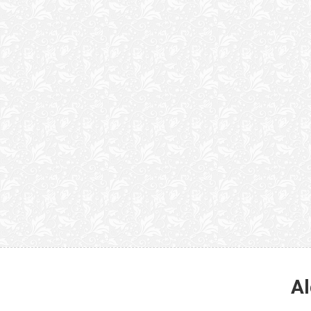
“Quão horrenda é 
anunciam publicame
Al