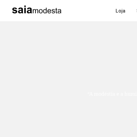
Loja
“A modéstia e a humildade são como duas ir