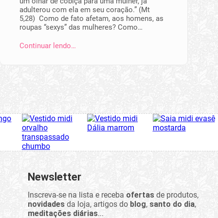
um olhar de cobiça para uma mulher, já
adulterou com ela em seu coração.” (Mt
5,28) Como de fato afetam, aos homens, as
roupas “sexys” das mulheres? Como…
Continuar lendo…
Newsletter
Inscreva-se na lista e receba
ofertas
de produtos,
novidades
da loja, artigos do
blog
,
santo do dia
,
meditações diárias
...