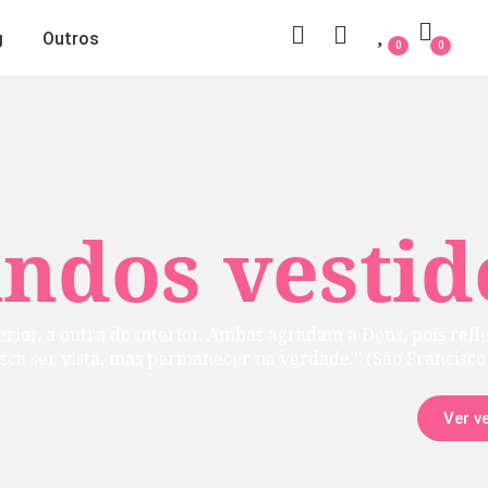
g
Outros
0
0
 vestidos
rior. Ambas agradam a Deus, pois refletem uma
manecer na verdade.” (São Francisco de Sales)
Ver vestidos