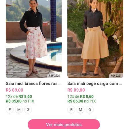
REF 2220
REF 2221
Saia midi branca flores rosas com bolsos
Saia midi bege cargo com bolsos
R$ 89,00
R$ 89,00
12x de
R$ 8,60
12x de
R$ 8,60
R$ 85,00
no PIX
R$ 85,00
no PIX
P
M
G
P
M
G
Ver mais produtos