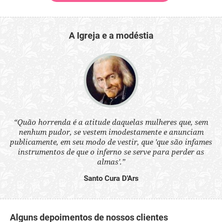
A Igreja e a modéstia
 a
“Quão horrenda é a atitude daquelas mulheres que, sem
“N
s
nenhum pudor, se vestem imodestamente e anunciam
q
ne.
publicamente, em seu modo de vestir, que 'que são infames
ou
instrumentos de que o inferno se serve para perder as
aq
almas'.”
Santo Cura D'Ars
Alguns depoimentos de nossos clientes