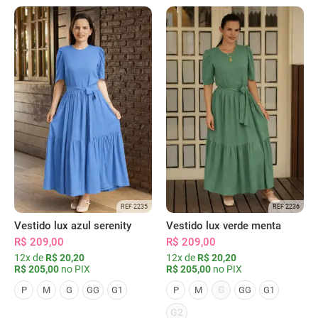
REF 2235
REF 2236
Vestido lux azul serenity
Vestido lux verde menta
R$ 209,00
R$ 209,00
12x de
R$ 20,20
12x de
R$ 20,20
R$ 205,00
no PIX
R$ 205,00
no PIX
G
P
M
G
GG
G1
P
M
GG
G1
G2