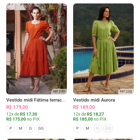
REF 2191
REF 2208
Vestido midi Fátima terracota
Vestido midi Aurora
R$ 179,00
R$ 189,00
12x de
R$ 17,30
12x de
R$ 18,27
R$ 175,00
no PIX
R$ 185,00
no PIX
G
GG
P
M
G
GG
P
M