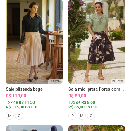
REF 2216
REF 2230
Saia plissada bege
Saia midi preta flores com bolsos
R$ 119,00
R$ 89,00
12x de
R$ 11,50
12x de
R$ 8,60
R$ 115,00
no PIX
R$ 85,00
no PIX
M
G
P
M
G