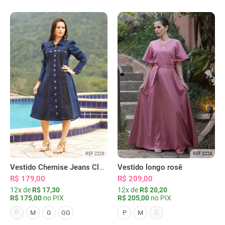
REF 2226
REF 2224
Vestido Chemise Jeans Clássica Serena
Vestido longo rosê
R$ 179,00
R$ 209,00
12x de
R$ 17,30
12x de
R$ 20,20
R$ 175,00
no PIX
R$ 205,00
no PIX
P
G
M
G
GG
P
M