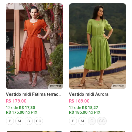
REF 2191
REF 2208
Vestido midi Fátima terracota
Vestido midi Aurora
R$ 179,00
R$ 189,00
12x de
R$ 17,30
12x de
R$ 18,27
R$ 175,00
no PIX
R$ 185,00
no PIX
G
GG
P
M
G
GG
P
M