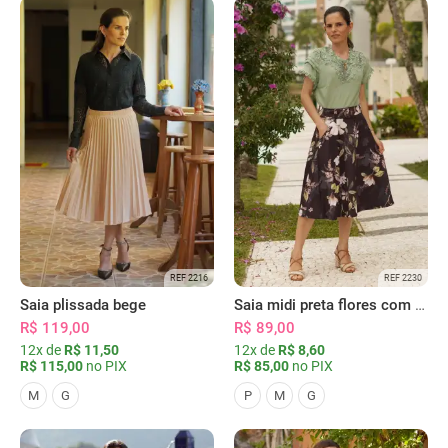
REF 2216
REF 2230
Saia plissada bege
Saia midi preta flores com bolsos
R$ 119,00
R$ 89,00
12x de
R$ 11,50
12x de
R$ 8,60
R$ 115,00
no PIX
R$ 85,00
no PIX
M
G
P
M
G