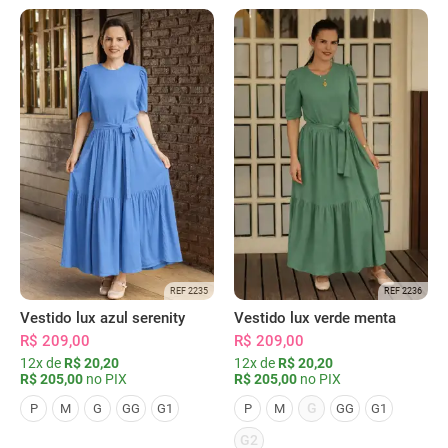
REF 2235
REF 2236
Vestido lux azul serenity
Vestido lux verde menta
R$ 209,00
R$ 209,00
12x de
R$ 20,20
12x de
R$ 20,20
R$ 205,00
no PIX
R$ 205,00
no PIX
G
P
M
G
GG
G1
P
M
GG
G1
G2