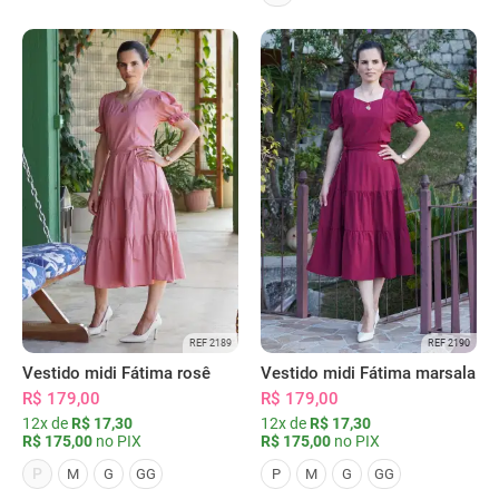
REF 2189
REF 2190
Vestido midi Fátima rosê
Vestido midi Fátima marsala
R$ 179,00
R$ 179,00
12x de
R$ 17,30
12x de
R$ 17,30
R$ 175,00
no PIX
R$ 175,00
no PIX
P
M
G
GG
P
M
G
GG