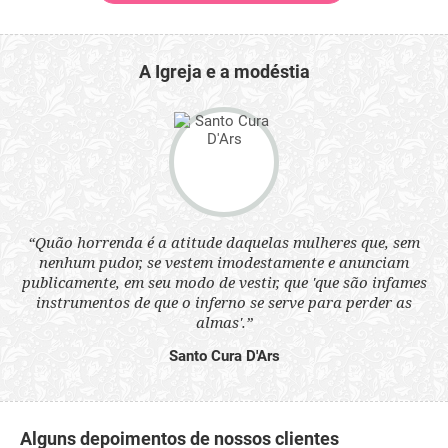
A Igreja e a modéstia
 a
“Quão horrenda é a atitude daquelas mulheres que, sem
“N
s
nenhum pudor, se vestem imodestamente e anunciam
q
ne.
publicamente, em seu modo de vestir, que 'que são infames
ou
instrumentos de que o inferno se serve para perder as
aq
almas'.”
Santo Cura D'Ars
Alguns depoimentos de nossos clientes