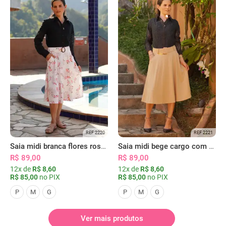
REF 2220
REF 2221
Saia midi branca flores rosas com bolsos
Saia midi bege cargo com bolsos
R$ 89,00
R$ 89,00
12x de
R$ 8,60
12x de
R$ 8,60
R$ 85,00
no PIX
R$ 85,00
no PIX
P
M
G
P
M
G
Ver mais produtos