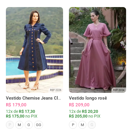
REF 2226
REF 2224
Vestido Chemise Jeans Clássica Serena
Vestido longo rosê
R$ 179,00
R$ 209,00
12x de
R$ 17,30
12x de
R$ 20,20
R$ 175,00
no PIX
R$ 205,00
no PIX
P
G
M
G
GG
P
M