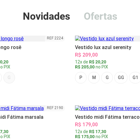
Novidades
Ofertas
REF 2224
ongo rosê
Vestido lux azul serenity
R$ 209,00
0,20
12x de
R$ 20,20
o PIX
R$ 205,00
no PIX
G
P
M
G
GG
G1
REF 2190
idi Fátima marsala
Vestido midi Fátima terraco
R$ 179,00
7,30
12x de
R$ 17,30
o PIX
R$ 175,00
no PIX