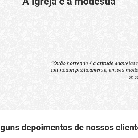
A Igreja e a modéstia
a atitude daquelas mulheres que, sem nenhum pudor, se ves
nte, em seu modo de vestir, que 'que são infames instrumen
se serve para perder as almas'.”
Santo Cura D'Ars
lguns depoimentos de nossos client