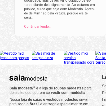
sociedade; mas deves ter o cuida­do de es­
tares di­ante dela dignamente. Ao estares em
público, cuida que seja com Modés­tia. Apren­
de de Mim tão bela virtude, porque ela te
será…
Continuar lendo…
L
So
®
Saia modesta
é a loja de
roupas modestas
para
donzelas que querem se
vestir com modéstia
.
D
Nossa
loja de saias e vestidos modestos
envia
Lo
para todo o
Brasil
e entrega especialmente em