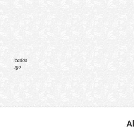
“Quão horrenda é 
anunciam publicame
A