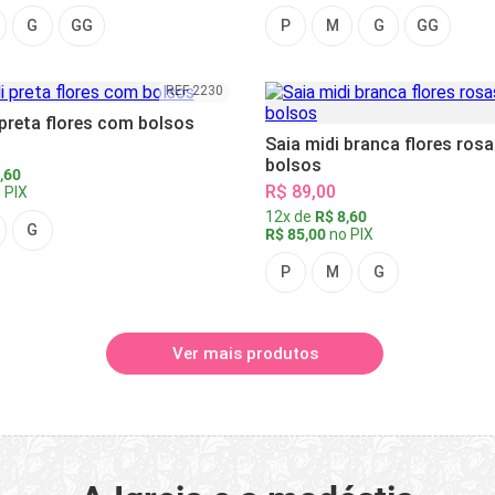
G
GG
P
M
G
GG
REF 2230
 preta flores com bolsos
Saia midi branca flores ros
bolsos
,60
R$ 89,00
 PIX
12x de
R$ 8,60
G
R$ 85,00
no PIX
P
M
G
Ver mais produtos