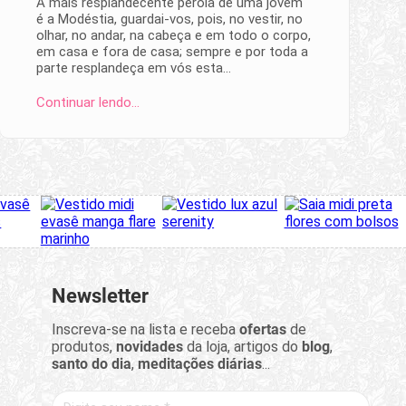
A mais resplandecente pérola de uma jovem
é a Modéstia, guardai-vos, pois, no vestir, no
olhar, no andar, na cabeça e em todo o corpo,
em casa e fora de casa; sempre e por toda a
parte resplandeça em vós esta…
Continuar lendo…
Newsletter
Inscreva-se na lista e receba
ofertas
de
produtos,
novidades
da loja, artigos do
blog
,
santo do dia
,
meditações diárias
...