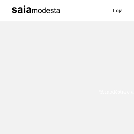
Loja
“A modéstia e a humildade são como duas ir