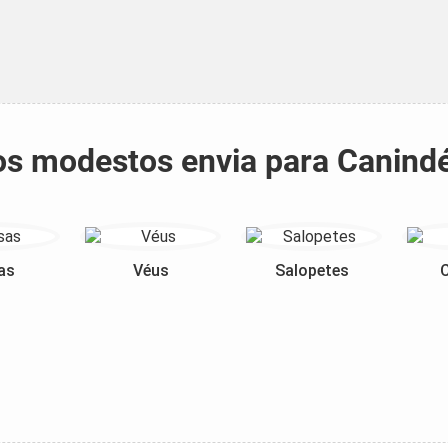
dos modestos envia para Canind
as
Véus
Salopetes