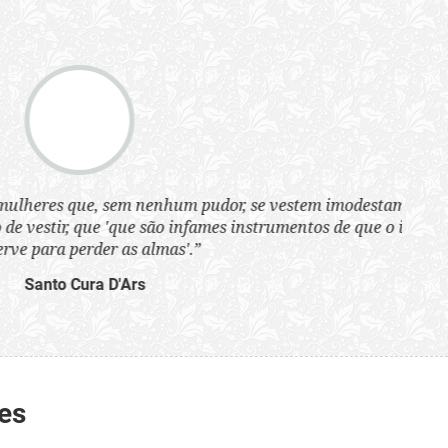
tem imodestamente e
tos de que o inferno
es