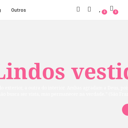
g
Outros
0
0
 vestidos
rior. Ambas agradam a Deus, pois refletem uma
manecer na verdade.” (São Francisco de Sales)
Ver vestidos