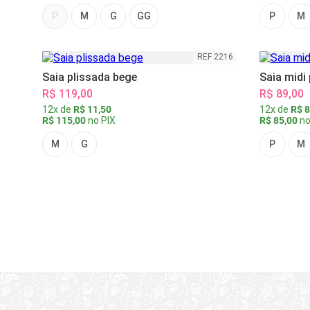
P
M
G
GG
P
M
REF 2216
Saia plissada bege
Saia midi
R$ 119,00
R$ 89,00
12x de
R$ 11,50
12x de
R$ 8
R$ 115,00
no PIX
R$ 85,00
no
M
G
P
M