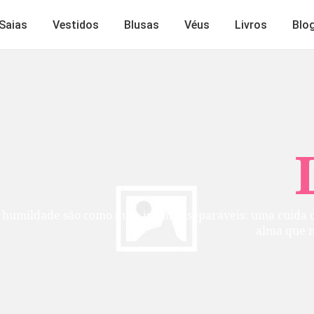
Saias
Vestidos
Blusas
Véus
Livros
Blo
Lindos
mãs inseparáveis: uma cuida do exterior, a outra do inte
alma que não busca ser vista, mas per