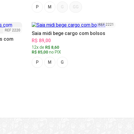
P
M
G
GG
REF 2221
REF 2220
Saia midi bege cargo com bolsos
as com
R$ 89,00
12x de
R$ 8,60
R$ 85,00
no PIX
P
M
G