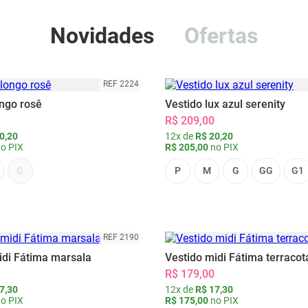
Novidades
Ofertas
REF 2224
ongo rosê
Vestido lux azul serenity
R$ 209,00
0,20
12x de
R$ 20,20
o PIX
R$ 205,00
no PIX
G
P
M
G
GG
G1
REF 2190
idi Fátima marsala
Vestido midi Fátima terracot
R$ 179,00
7,30
12x de
R$ 17,30
o PIX
R$ 175,00
no PIX