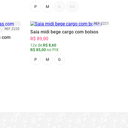
P
M
G
GG
REF 2221
REF 2220
Saia midi bege cargo com bolsos
s com
R$ 89,00
12x de
R$ 8,60
R$ 85,00
no PIX
P
M
G