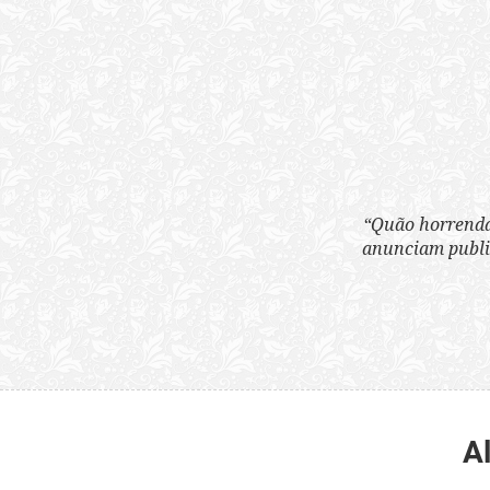
“Quão horrenda é 
anunciam publicame
A