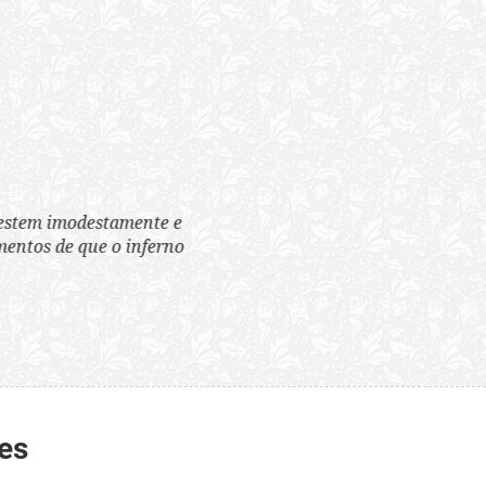
tem imodestamente e
tos de que o inferno
es