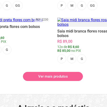
G
GG
P
M
G
GG
REF 2230
preta flores com bolsos
Saia midi branca flores rosa
bolsos
,60
R$ 89,00
 PIX
12x de
R$ 8,60
G
R$ 85,00
no PIX
P
M
G
Ver mais produtos