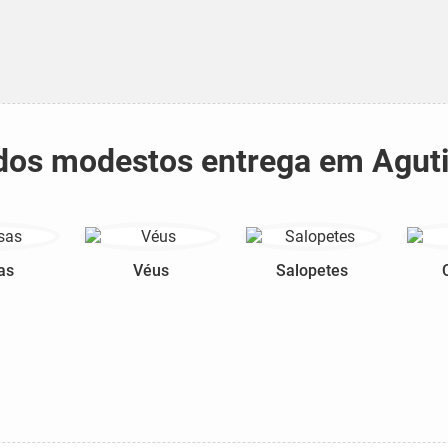
tidos modestos entrega em Agut
as
Véus
Salopetes