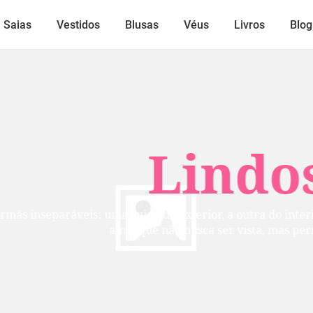
Saias
Vestidos
Blusas
Véus
Livros
Blog
Lindos
mãs inseparáveis: uma cuida do exterior, a outra do inte
alma que não busca ser vista, mas per