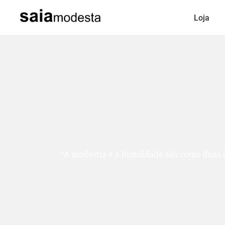
Loja
“A modéstia e a humildade são como duas ir