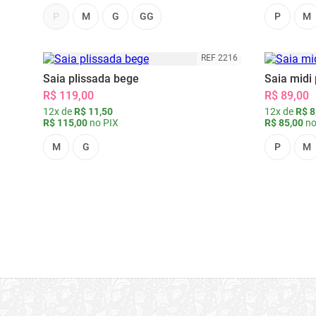
P
M
G
GG
P
M
REF 2216
Saia plissada bege
Saia midi 
R$ 119,00
R$ 89,00
12x de
R$ 11,50
12x de
R$ 8
R$ 115,00
no PIX
R$ 85,00
no
M
G
P
M