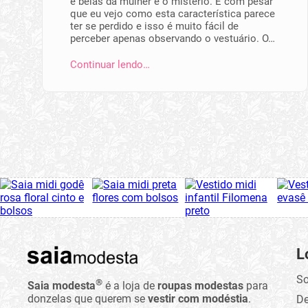
e belas da mulher é o mistério. É com pesar
que eu vejo como esta característica parece
ter se perdido e isso é muito fácil de
perceber apenas observando o vestuário. O…
Continuar lendo…
L
So
®
Saia modesta
é a loja de
roupas modestas
para
donzelas que querem se
vestir com modéstia
.
D