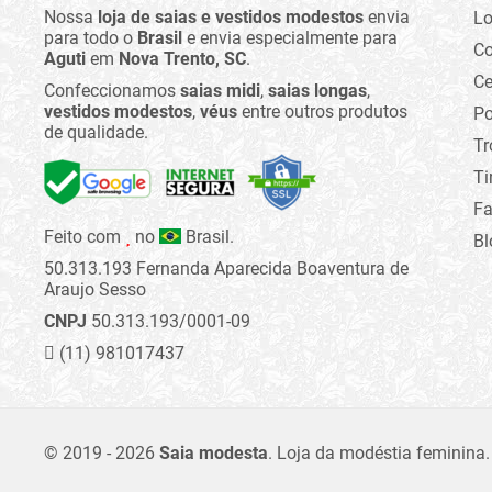
Nossa
loja de saias e vestidos modestos
envia
Lo
para todo o
Brasil
e envia especialmente para
C
Aguti
em
Nova Trento, SC
.
Ce
Confeccionamos
saias midi
,
saias longas
,
vestidos modestos
,
véus
entre outros produtos
Po
de qualidade.
Tr
Ti
Fa
Feito com
no
Brasil.
Bl
50.313.193 Fernanda Aparecida Boaventura de
Araujo Sesso
CNPJ
50.313.193/0001-09
(11) 981017437
© 2019 - 2026
Saia modesta
.
Loja da modéstia feminina.