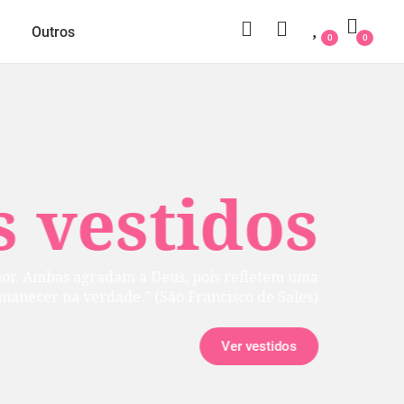
Outros
0
0
 vestidos
rior. Ambas agradam a Deus, pois refletem uma
manecer na verdade.” (São Francisco de Sales)
Ver vestidos