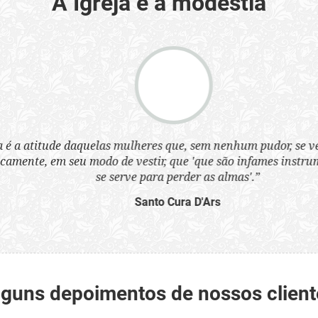
A Igreja e a modéstia
a atitude daquelas mulheres que, sem nenhum pudor, se ves
nte, em seu modo de vestir, que 'que são infames instrumen
se serve para perder as almas'.”
Santo Cura D'Ars
lguns depoimentos de nossos client