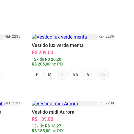
REF 2235
REF 2236
Vestido lux verde menta
R$ 209,00
12x de
R$ 20,20
R$ 205,00
no PIX
P
M
G
GG
G1
G2
REF 2191
REF 2208
a
Vestido midi Aurora
R$ 189,00
12x de
R$ 18,27
R$ 185,00
no PIX