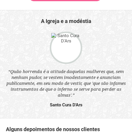
A Igreja e a modéstia
 a
“Quão horrenda é a atitude daquelas mulheres que, sem
“N
s
nenhum pudor, se vestem imodestamente e anunciam
q
ne.
publicamente, em seu modo de vestir, que 'que são infames
ou
instrumentos de que o inferno se serve para perder as
aq
almas'.”
Santo Cura D'Ars
Alguns depoimentos de nossos clientes