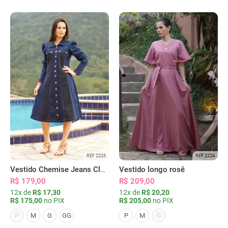
REF 2226
REF 2224
Vestido Chemise Jeans Clássica Serena
Vestido longo rosê
R$ 179,00
R$ 209,00
12x de
R$ 17,30
12x de
R$ 20,20
R$ 175,00
no PIX
R$ 205,00
no PIX
P
G
M
G
GG
P
M