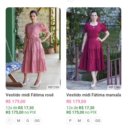
REF 2189
REF 2190
Vestido midi Fátima rosê
Vestido midi Fátima marsala
R$ 179,00
R$ 179,00
12x de
R$ 17,30
12x de
R$ 17,30
R$ 175,00
no PIX
R$ 175,00
no PIX
P
M
G
GG
P
M
G
GG