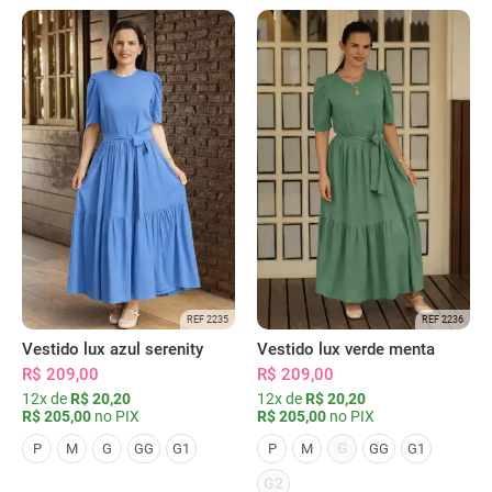
REF 2235
REF 2236
Vestido lux azul serenity
Vestido lux verde menta
R$ 209,00
R$ 209,00
12x de
R$ 20,20
12x de
R$ 20,20
R$ 205,00
no PIX
R$ 205,00
no PIX
G
P
M
G
GG
G1
P
M
GG
G1
G2