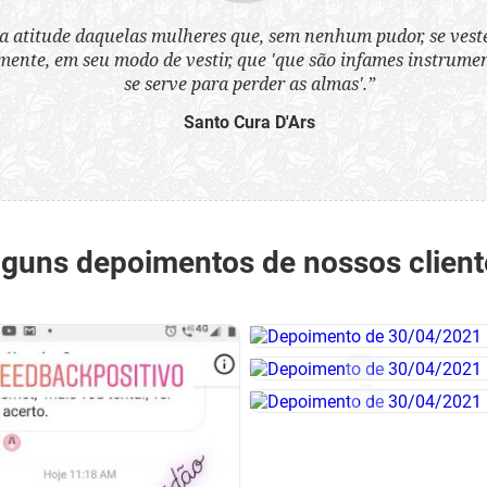
a atitude daquelas mulheres que, sem nenhum pudor, se ves
nte, em seu modo de vestir, que 'que são infames instrumen
se serve para perder as almas'.”
Santo Cura D'Ars
lguns depoimentos de nossos client