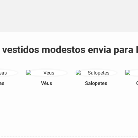
e vestidos modestos envia par
as
Véus
Salopetes