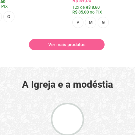
R$ 89,00
,60
 PIX
12x de
R$ 8,60
R$ 85,00
no PIX
G
P
M
G
Ver mais produtos
A Igreja e a modéstia