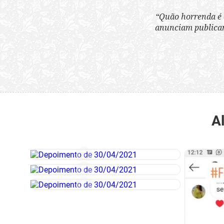
“Quão horrenda é 
anunciam publicame
A