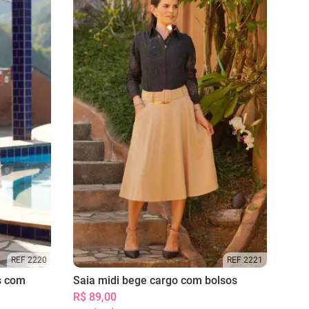
REF 2220
REF 2221
s com
Saia midi bege cargo com bolsos
R$ 89,00