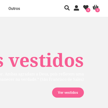
Outros
0
0
 vestidos
ior. Ambas agradam a Deus, pois refletem uma
manecer na verdade.” (São Francisco de Sales)
Ver vestidos