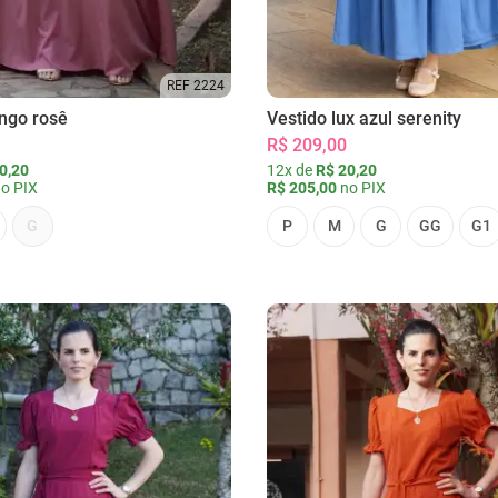
REF 2224
ongo rosê
Vestido lux azul serenity
R$ 209,00
0,20
12x de
R$ 20,20
o PIX
R$ 205,00
no PIX
G
P
M
G
GG
G1