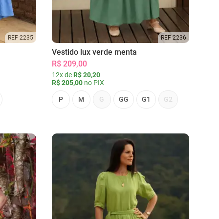
REF 2235
REF 2236
Vestido lux verde menta
R$ 209,00
12x de
R$ 20,20
R$ 205,00
no PIX
P
M
G
GG
G1
G2