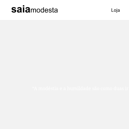
Loja
“A modéstia e a humildade são como duas ir