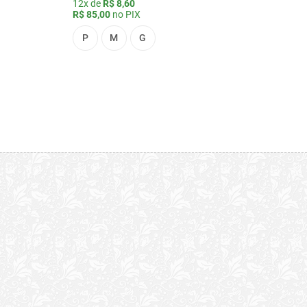
12x de
R$ 8,60
R$ 85,00
no PIX
P
M
G