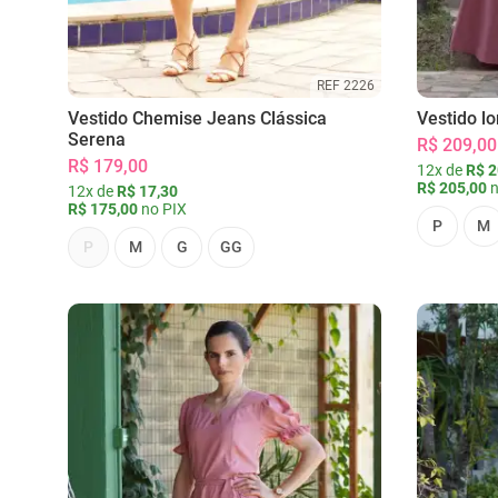
REF 2226
Vestido Chemise Jeans Clássica
Vestido l
Serena
R$ 209,00
R$ 179,00
12x de
R$ 2
R$ 205,00
n
12x de
R$ 17,30
R$ 175,00
no PIX
P
M
P
M
G
GG