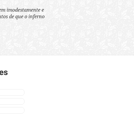
tem imodestamente e
tos de que o inferno
es