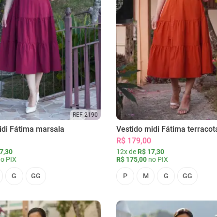
REF 2190
idi Fátima marsala
Vestido midi Fátima terracot
R$ 179,00
7,30
12x de
R$ 17,30
o PIX
R$ 175,00
no PIX
G
GG
P
M
G
GG