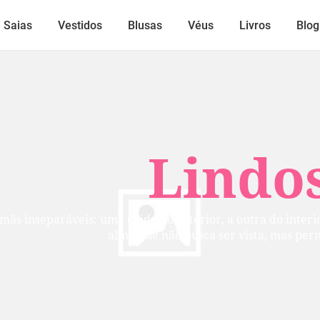
Saias
Vestidos
Blusas
Véus
Livros
Blog
Lindos
mãs inseparáveis: uma cuida do exterior, a outra do inter
alma que não busca ser vista, mas per