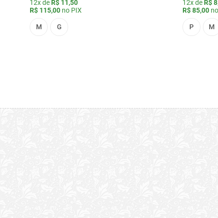
12x de
R$ 11,50
12x de
R$ 8
R$ 115,00
no PIX
R$ 85,00
no
M
G
P
M