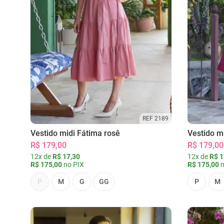
REF 2189
Vestido midi Fátima rosê
Vestido m
R$ 179,00
R$ 179,00
12x de
R$ 17,30
12x de
R$ 1
R$ 175,00
no PIX
R$ 175,00
n
P
M
G
GG
P
M