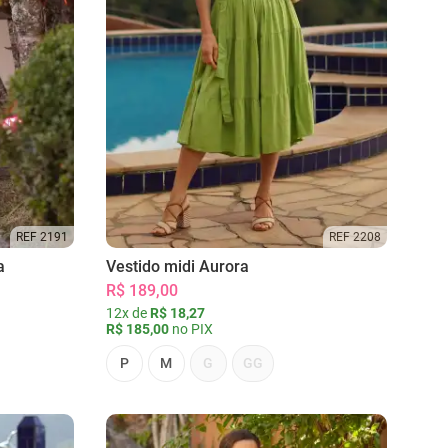
REF 2191
REF 2208
a
Vestido midi Aurora
R$ 189,00
12x de
R$ 18,27
R$ 185,00
no PIX
P
M
G
GG