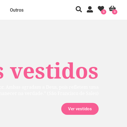
Outros
0
0
 vestidos
rior. Ambas agradam a Deus, pois refletem uma
manecer na verdade.” (São Francisco de Sales)
Ver vestidos