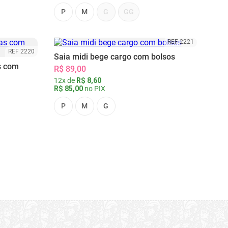
P
M
G
GG
REF 2221
REF 2220
Saia midi bege cargo com bolsos
s com
R$ 89,00
12x de
R$ 8,60
R$ 85,00
no PIX
P
M
G