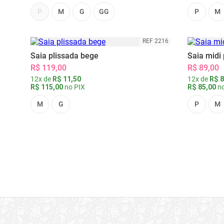
P
M
G
GG
P
M
REF 2216
Saia plissada bege
Saia midi 
R$ 119,00
R$ 89,00
12x de
R$ 11,50
12x de
R$ 8
R$ 115,00
no PIX
R$ 85,00
no
M
G
P
M