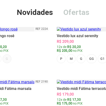
Novidades
Ofertas
REF 2224
ongo rosê
Vestido lux azul serenity
R$ 209,00
0,20
12x de
R$ 20,20
o PIX
R$ 205,00
no PIX
G
P
M
G
GG
G1
REF 2190
idi Fátima marsala
Vestido midi Fátima terracot
R$ 179,00
7,30
12x de
R$ 17,30
o PIX
R$ 175,00
no PIX