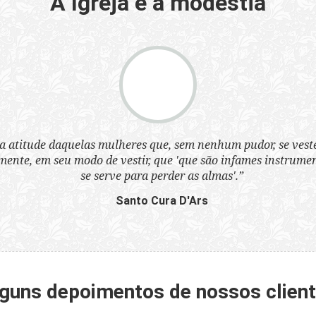
A Igreja e a modéstia
a atitude daquelas mulheres que, sem nenhum pudor, se ves
nte, em seu modo de vestir, que 'que são infames instrumen
se serve para perder as almas'.”
Santo Cura D'Ars
guns depoimentos de nossos clien