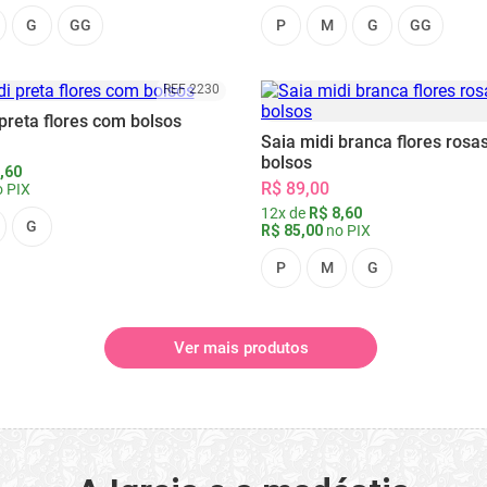
G
GG
P
M
G
GG
REF 2230
preta flores com bolsos
Saia midi branca flores rosa
bolsos
,60
R$ 89,00
 PIX
12x de
R$ 8,60
G
R$ 85,00
no PIX
P
M
G
Ver mais produtos