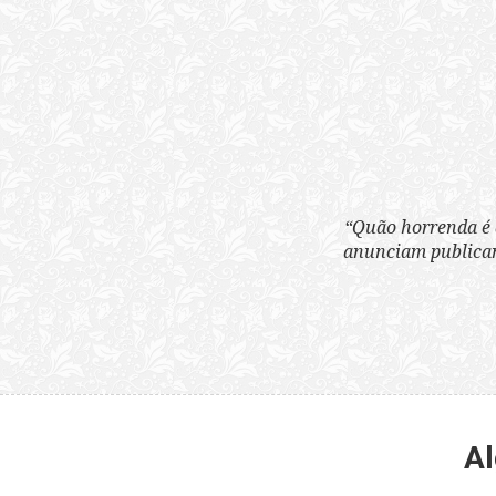
“Quão horrenda é 
anunciam publicame
Al