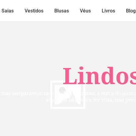
Saias
Vestidos
Blusas
Véus
Livros
Blog
Lindos
mãs inseparáveis: uma cuida do exterior, a outra do inte
alma que não busca ser vista, mas per