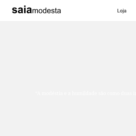
Loja
“A modéstia e a humildade são como duas ir