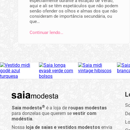
especialmente durante a estação de Verão,
aqui e ali se têm espetáculos que não podem
senão ofender os olhos e almas dos que não
consideram de importância secundária, ou
que…
Continuar lendo…
L
So
®
Saia modesta
é a loja de
roupas modestas
para donzelas que querem se
vestir com
D
modéstia
.
Lo
Nossa
loja de saias e vestidos modestos
envia