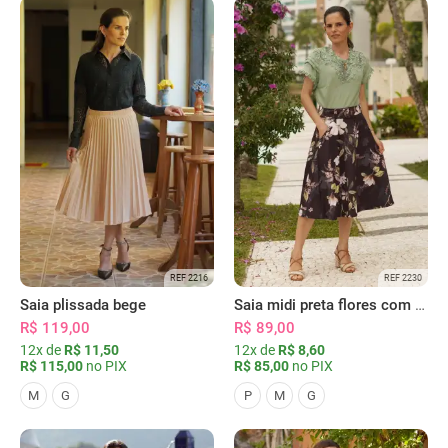
REF 2216
REF 2230
Saia plissada bege
Saia midi preta flores com bolsos
R$ 119,00
R$ 89,00
12x de
R$ 11,50
12x de
R$ 8,60
R$ 115,00
no PIX
R$ 85,00
no PIX
M
G
P
M
G