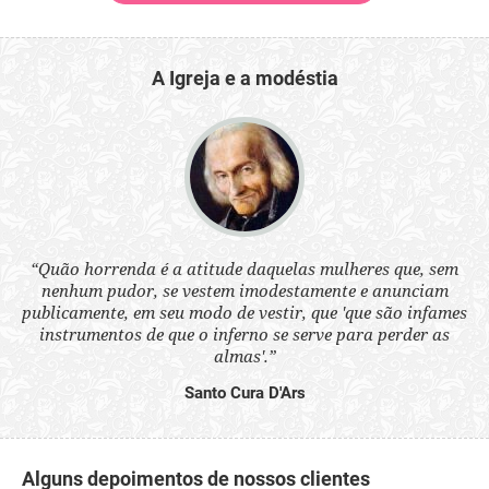
A Igreja e a modéstia
 a
“Quão horrenda é a atitude daquelas mulheres que, sem
“N
s
nenhum pudor, se vestem imodestamente e anunciam
q
ne.
publicamente, em seu modo de vestir, que 'que são infames
ou
instrumentos de que o inferno se serve para perder as
aq
almas'.”
Santo Cura D'Ars
Alguns depoimentos de nossos clientes