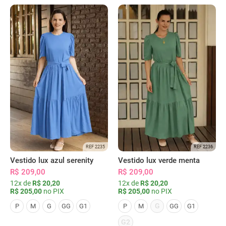
REF 2235
REF 2236
Vestido lux azul serenity
Vestido lux verde menta
R$ 209,00
R$ 209,00
12x de
R$ 20,20
12x de
R$ 20,20
R$ 205,00
no PIX
R$ 205,00
no PIX
G
P
M
G
GG
G1
P
M
GG
G1
G2