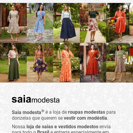
®
Saia modesta
é a loja de
roupas modestas
para
donzelas que querem se
vestir com modéstia
.
Nossa
loja de saias e vestidos modestos
envia
para todo o
Brasil
e entrega especialmente em