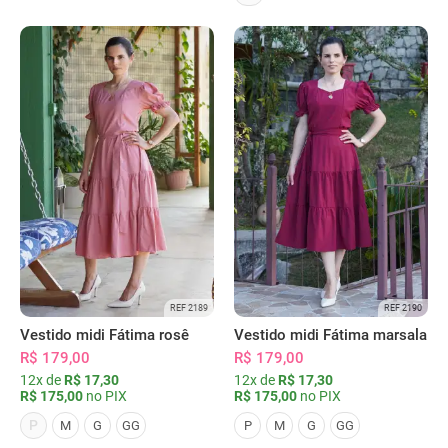
REF 2189
REF 2190
Vestido midi Fátima rosê
Vestido midi Fátima marsala
R$ 179,00
R$ 179,00
12x de
R$ 17,30
12x de
R$ 17,30
R$ 175,00
no PIX
R$ 175,00
no PIX
P
M
G
GG
P
M
G
GG