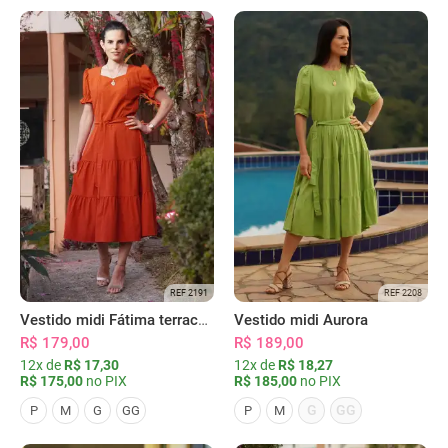
REF 2191
REF 2208
Vestido midi Fátima terracota
Vestido midi Aurora
R$ 179,00
R$ 189,00
12x de
R$ 17,30
12x de
R$ 18,27
R$ 175,00
no PIX
R$ 185,00
no PIX
G
GG
P
M
G
GG
P
M