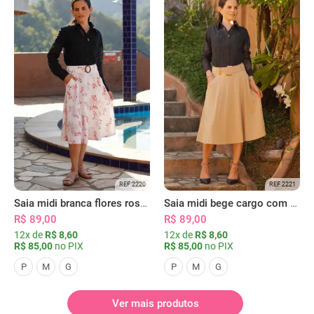
REF 2220
REF 2221
Saia midi branca flores rosas com bolsos
Saia midi bege cargo com bolsos
R$ 89,00
R$ 89,00
12x de
R$ 8,60
12x de
R$ 8,60
R$ 85,00
no PIX
R$ 85,00
no PIX
P
M
G
P
M
G
Ver mais produtos