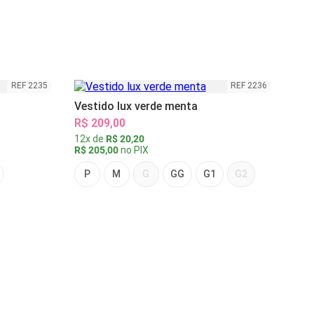
REF 2235
REF 2236
Vestido lux verde menta
R$ 209,00
12x de
R$ 20,20
R$ 205,00
no PIX
P
M
G
GG
G1
G2