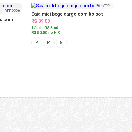
REF 2221
REF 2220
Saia midi bege cargo com bolsos
as com
R$ 89,00
12x de
R$ 8,60
R$ 85,00
no PIX
P
M
G