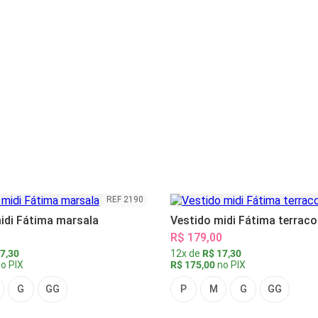
REF 2190
idi Fátima marsala
Vestido midi Fátima terraco
R$ 179,00
7,30
12x de
R$ 17,30
o PIX
R$ 175,00
no PIX
G
GG
P
M
G
GG