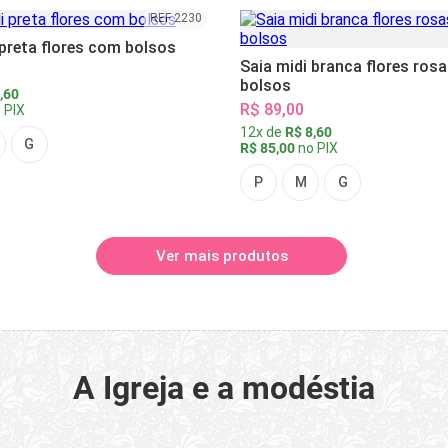
REF 2230
 preta flores com bolsos
Saia midi branca flores ros
bolsos
,60
R$ 89,00
 PIX
12x de
R$ 8,60
G
R$ 85,00
no PIX
P
M
G
Ver mais produtos
A Igreja e a modéstia