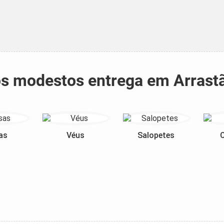
dos modestos entrega em Arras
as
Véus
Salopetes