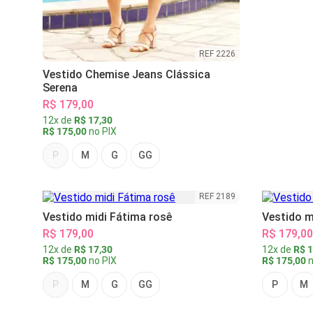
REF 2226
Vestido Chemise Jeans Clássica
Serena
R$ 179,00
12x de
R$ 17,30
R$ 175,00
no PIX
P
M
G
GG
REF 2189
Vestido midi Fátima rosê
Vestido m
R$ 179,00
R$ 179,00
12x de
R$ 17,30
12x de
R$ 1
R$ 175,00
no PIX
R$ 175,00
n
P
M
G
GG
P
M