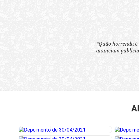
“Quão horrenda é 
anunciam publicame
A