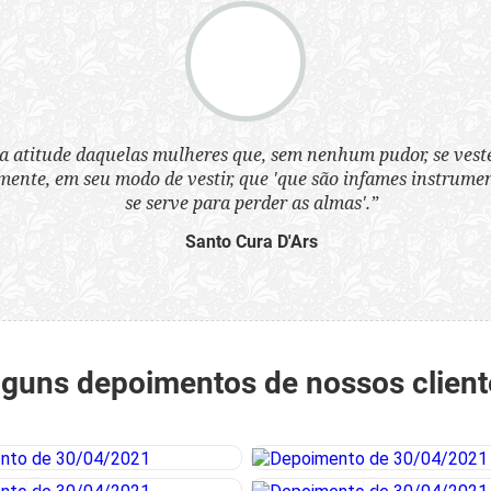
a atitude daquelas mulheres que, sem nenhum pudor, se ves
nte, em seu modo de vestir, que 'que são infames instrumen
se serve para perder as almas'.”
Santo Cura D'Ars
lguns depoimentos de nossos client