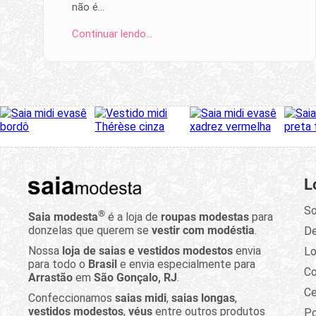
não é…
Continuar lendo…
L
So
®
Saia modesta
é a loja de
roupas modestas
para
donzelas que querem se
vestir com modéstia
.
D
Nossa
loja de saias e vestidos modestos
envia
Lo
para todo o
Brasil
e envia especialmente para
C
Arrastão
em
São Gonçalo, RJ
.
Ce
Confeccionamos
saias midi
,
saias longas
,
vestidos modestos
,
véus
entre outros produtos
Po