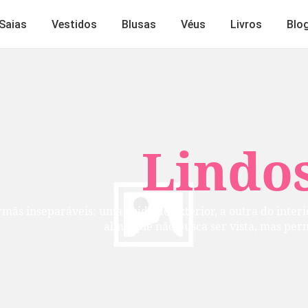
Saias
Vestidos
Blusas
Véus
Livros
Blo
Lindos
mãs inseparáveis: uma cuida do exterior, a outra do inte
alma que não busca ser vista, mas per