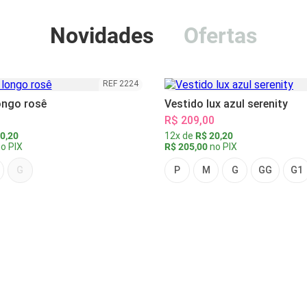
Novidades
Ofertas
REF 2224
ongo rosê
Vestido lux azul serenity
R$ 209,00
0,20
12x de
R$ 20,20
o PIX
R$ 205,00
no PIX
G
P
M
G
GG
G1