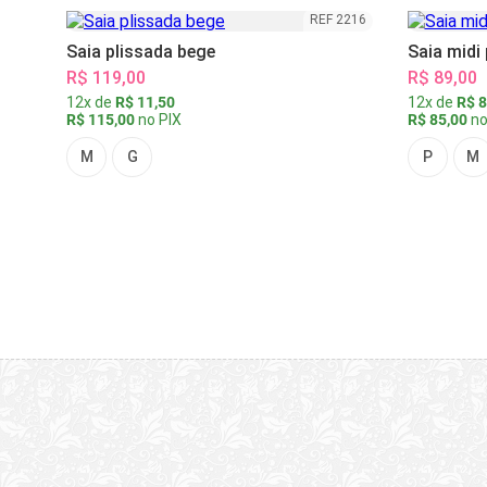
REF 2216
Saia plissada bege
Saia midi
R$ 119,00
R$ 89,00
12x de
R$ 11,50
12x de
R$ 8
R$ 115,00
no PIX
R$ 85,00
no
M
G
P
M