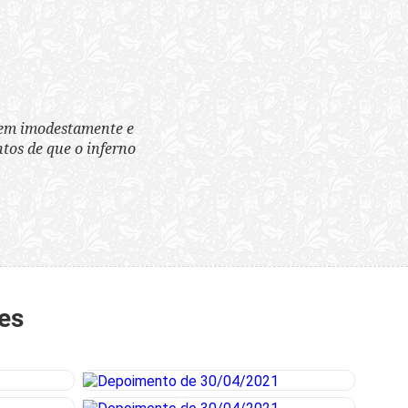
tem imodestamente e
tos de que o inferno
es