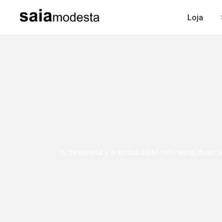
Loja
“A modéstia e a humildade são como duas ir