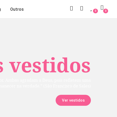
g
Outros
0
0
 vestidos
rior. Ambas agradam a Deus, pois refletem uma
manecer na verdade.” (São Francisco de Sales)
Ver vestidos