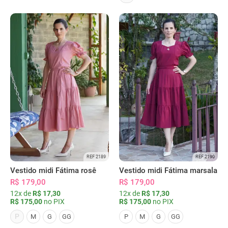
REF 2189
REF 2190
Vestido midi Fátima rosê
Vestido midi Fátima marsala
R$ 179,00
R$ 179,00
12x de
R$ 17,30
12x de
R$ 17,30
R$ 175,00
no PIX
R$ 175,00
no PIX
P
M
G
GG
P
M
G
GG