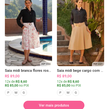
REF 2220
REF 2221
Saia midi branca flores rosas com bolsos
Saia midi bege cargo com bolsos
R$ 89,00
R$ 89,00
12x de
R$ 8,60
12x de
R$ 8,60
R$ 85,00
no PIX
R$ 85,00
no PIX
P
M
G
P
M
G
Ver mais produtos