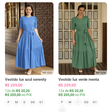
REF 2235
REF 2236
Vestido lux azul serenity
Vestido lux verde menta
R$ 209,00
R$ 209,00
12x de
R$ 20,20
12x de
R$ 20,20
R$ 205,00
no PIX
R$ 205,00
no PIX
G
P
M
G
GG
G1
P
M
GG
G1
G2