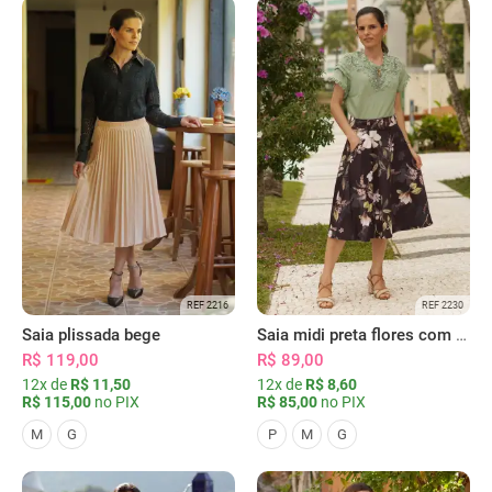
REF 2216
REF 2230
Saia plissada bege
Saia midi preta flores com bolsos
R$ 119,00
R$ 89,00
12x de
R$ 11,50
12x de
R$ 8,60
R$ 115,00
no PIX
R$ 85,00
no PIX
M
G
P
M
G