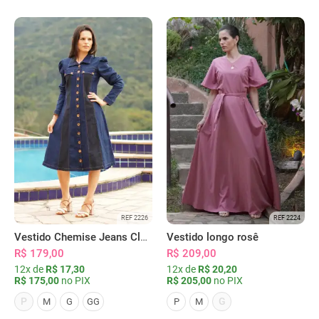
REF 2226
REF 2224
Vestido Chemise Jeans Clássica Serena
Vestido longo rosê
R$ 179,00
R$ 209,00
12x de
R$ 17,30
12x de
R$ 20,20
R$ 175,00
no PIX
R$ 205,00
no PIX
P
G
M
G
GG
P
M