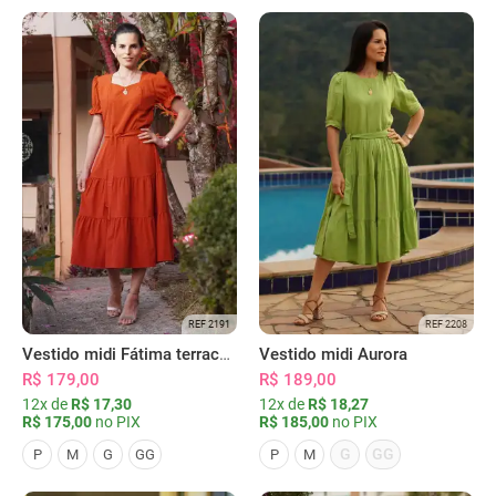
REF 2191
REF 2208
Vestido midi Fátima terracota
Vestido midi Aurora
R$ 179,00
R$ 189,00
12x de
R$ 17,30
12x de
R$ 18,27
R$ 175,00
no PIX
R$ 185,00
no PIX
G
GG
P
M
G
GG
P
M