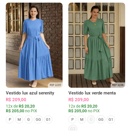
REF 2235
REF 2236
Vestido lux azul serenity
Vestido lux verde menta
R$ 209,00
R$ 209,00
12x de
R$ 20,20
12x de
R$ 20,20
R$ 205,00
no PIX
R$ 205,00
no PIX
G
P
M
G
GG
G1
P
M
GG
G1
G2