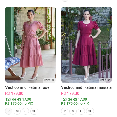
REF 2189
REF 2190
Vestido midi Fátima rosê
Vestido midi Fátima marsala
R$ 179,00
R$ 179,00
12x de
R$ 17,30
12x de
R$ 17,30
R$ 175,00
no PIX
R$ 175,00
no PIX
P
M
G
GG
P
M
G
GG