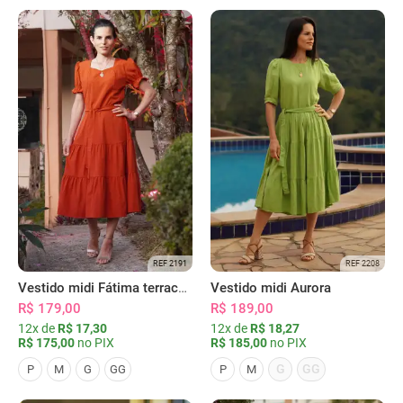
REF 2191
REF 2208
Vestido midi Fátima terracota
Vestido midi Aurora
R$ 179,00
R$ 189,00
12x de
R$ 17,30
12x de
R$ 18,27
R$ 175,00
no PIX
R$ 185,00
no PIX
G
GG
P
M
G
GG
P
M