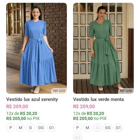
REF 2235
REF 2236
Vestido lux azul serenity
Vestido lux verde menta
R$ 209,00
R$ 209,00
12x de
R$ 20,20
12x de
R$ 20,20
R$ 205,00
no PIX
R$ 205,00
no PIX
G
P
M
G
GG
G1
P
M
GG
G1
G2