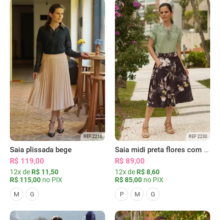
REF 2216
REF 2230
Saia plissada bege
Saia midi preta flores com bolsos
R$ 119,00
R$ 89,00
12x de
R$ 11,50
12x de
R$ 8,60
R$ 115,00
no PIX
R$ 85,00
no PIX
M
G
P
M
G