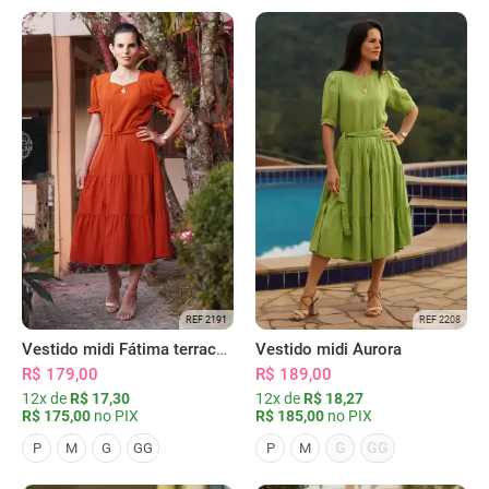
REF 2191
REF 2208
Vestido midi Fátima terracota
Vestido midi Aurora
R$ 179,00
R$ 189,00
12x de
R$ 17,30
12x de
R$ 18,27
R$ 175,00
no PIX
R$ 185,00
no PIX
G
GG
P
M
G
GG
P
M