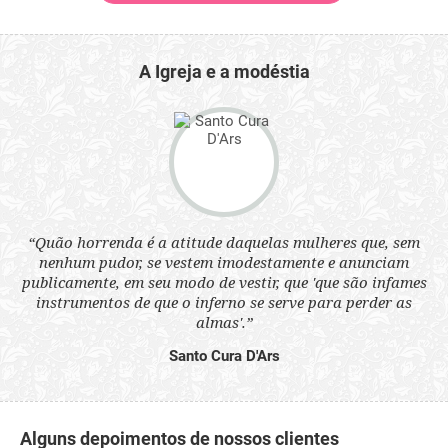
A Igreja e a modéstia
 a
“Quão horrenda é a atitude daquelas mulheres que, sem
“N
s
nenhum pudor, se vestem imodestamente e anunciam
q
ne.
publicamente, em seu modo de vestir, que 'que são infames
ou
instrumentos de que o inferno se serve para perder as
aq
almas'.”
Santo Cura D'Ars
Alguns depoimentos de nossos clientes