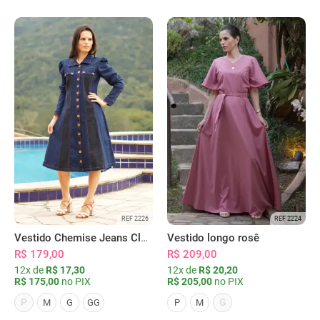
REF 2226
REF 2224
Vestido Chemise Jeans Clássica Serena
Vestido longo rosê
R$ 179,00
R$ 209,00
12x de
R$ 17,30
12x de
R$ 20,20
R$ 175,00
no PIX
R$ 205,00
no PIX
P
G
M
G
GG
P
M