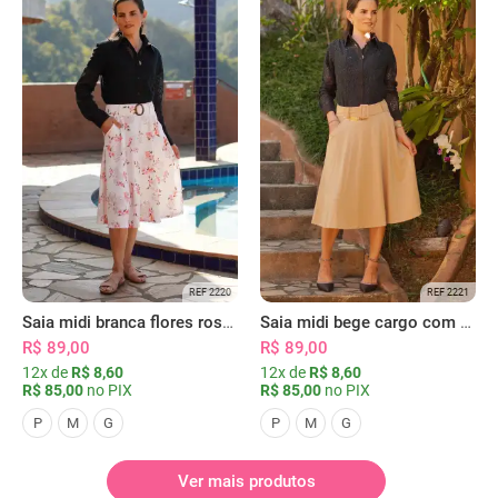
REF 2220
REF 2221
Saia midi branca flores rosas com bolsos
Saia midi bege cargo com bolsos
R$ 89,00
R$ 89,00
12x de
R$ 8,60
12x de
R$ 8,60
R$ 85,00
no PIX
R$ 85,00
no PIX
P
M
G
P
M
G
Ver mais produtos