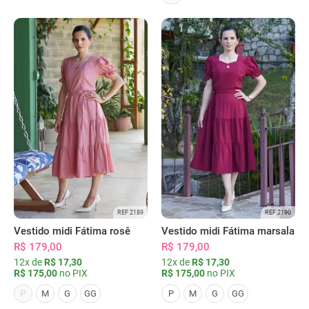
REF 2189
REF 2190
Vestido midi Fátima rosê
Vestido midi Fátima marsala
R$ 179,00
R$ 179,00
12x de
R$ 17,30
12x de
R$ 17,30
R$ 175,00
no PIX
R$ 175,00
no PIX
P
M
G
GG
P
M
G
GG