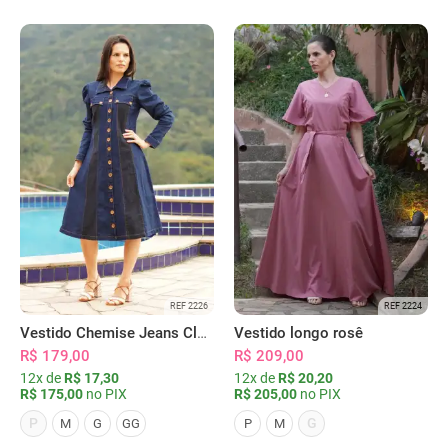
REF 2226
REF 2224
Vestido Chemise Jeans Clássica Serena
Vestido longo rosê
R$ 179,00
R$ 209,00
12x de
R$ 17,30
12x de
R$ 20,20
R$ 175,00
no PIX
R$ 205,00
no PIX
P
G
M
G
GG
P
M