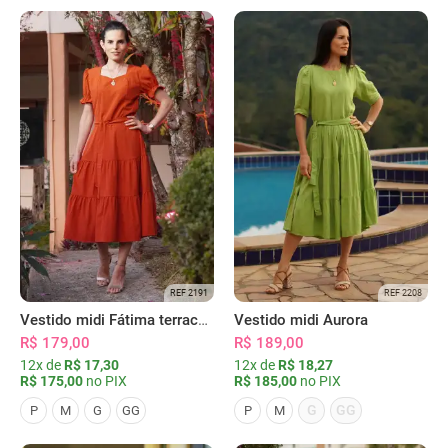
REF 2191
REF 2208
Vestido midi Fátima terracota
Vestido midi Aurora
R$ 179,00
R$ 189,00
12x de
R$ 17,30
12x de
R$ 18,27
R$ 175,00
no PIX
R$ 185,00
no PIX
G
GG
P
M
G
GG
P
M