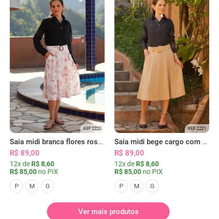
REF 2220
REF 2221
Saia midi branca flores rosas com bolsos
Saia midi bege cargo com bolsos
R$ 89,00
R$ 89,00
12x de
R$ 8,60
12x de
R$ 8,60
R$ 85,00
no PIX
R$ 85,00
no PIX
P
M
G
P
M
G
Ver mais produtos