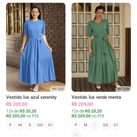
REF 2235
REF 2236
Vestido lux azul serenity
Vestido lux verde menta
R$ 209,00
R$ 209,00
12x de
R$ 20,20
12x de
R$ 20,20
R$ 205,00
no PIX
R$ 205,00
no PIX
G
P
M
G
GG
G1
P
M
GG
G1
G2