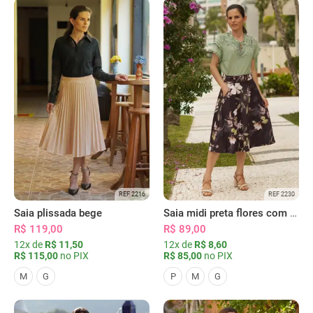
REF 2216
REF 2230
Saia plissada bege
Saia midi preta flores com bolsos
R$ 119,00
R$ 89,00
12x de
R$ 11,50
12x de
R$ 8,60
R$ 115,00
no PIX
R$ 85,00
no PIX
M
G
P
M
G