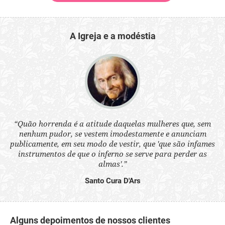
A Igreja e a modéstia
 a
“Quão horrenda é a atitude daquelas mulheres que, sem
“N
s
nenhum pudor, se vestem imodestamente e anunciam
q
ne.
publicamente, em seu modo de vestir, que 'que são infames
ou
instrumentos de que o inferno se serve para perder as
aq
almas'.”
Santo Cura D'Ars
Alguns depoimentos de nossos clientes