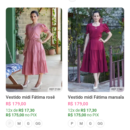
REF 2189
REF 2190
Vestido midi Fátima rosê
Vestido midi Fátima marsala
R$ 179,00
R$ 179,00
12x de
R$ 17,30
12x de
R$ 17,30
R$ 175,00
no PIX
R$ 175,00
no PIX
P
M
G
GG
P
M
G
GG