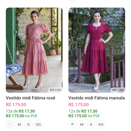
REF 2189
REF 2190
Vestido midi Fátima rosê
Vestido midi Fátima marsala
R$ 179,00
R$ 179,00
12x de
R$ 17,30
12x de
R$ 17,30
R$ 175,00
no PIX
R$ 175,00
no PIX
P
M
G
GG
P
M
G
GG