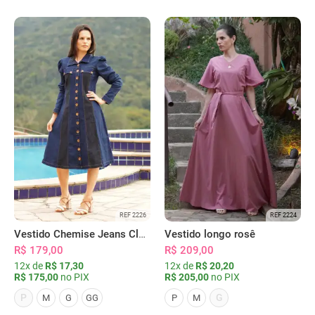
REF 2226
REF 2224
Vestido Chemise Jeans Clássica Serena
Vestido longo rosê
R$ 179,00
R$ 209,00
12x de
R$ 17,30
12x de
R$ 20,20
R$ 175,00
no PIX
R$ 205,00
no PIX
P
G
M
G
GG
P
M