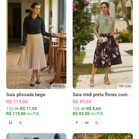
REF 2216
REF 2230
Saia plissada bege
Saia midi preta flores com bolsos
R$ 119,00
R$ 89,00
12x de
R$ 11,50
12x de
R$ 8,60
R$ 115,00
no PIX
R$ 85,00
no PIX
M
G
P
M
G