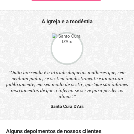
A Igreja e a modéstia
 a
“Quão horrenda é a atitude daquelas mulheres que, sem
“N
s
nenhum pudor, se vestem imodestamente e anunciam
q
ne.
publicamente, em seu modo de vestir, que 'que são infames
ou
instrumentos de que o inferno se serve para perder as
aq
almas'.”
Santo Cura D'Ars
Alguns depoimentos de nossos clientes