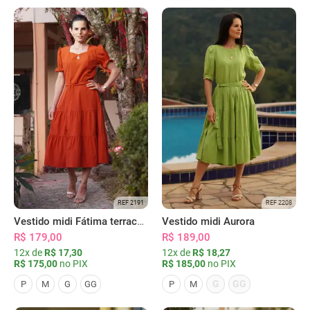
REF 2191
REF 2208
Vestido midi Fátima terracota
Vestido midi Aurora
R$ 179,00
R$ 189,00
12x de
R$ 17,30
12x de
R$ 18,27
R$ 175,00
no PIX
R$ 185,00
no PIX
G
GG
P
M
G
GG
P
M