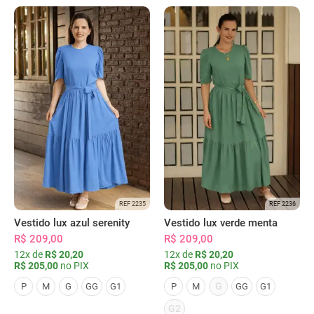
REF 2235
REF 2236
Vestido lux azul serenity
Vestido lux verde menta
R$ 209,00
R$ 209,00
12x de
R$ 20,20
12x de
R$ 20,20
R$ 205,00
no PIX
R$ 205,00
no PIX
G
P
M
G
GG
G1
P
M
GG
G1
G2