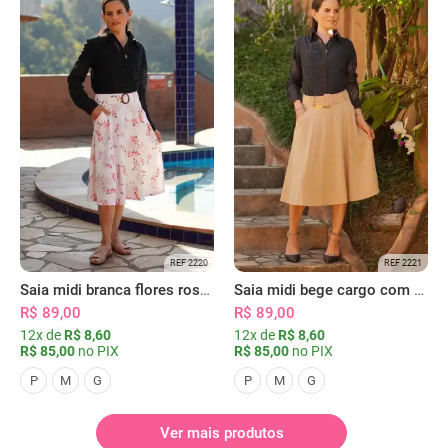
REF 2220
REF 2221
Saia midi branca flores rosas com bolsos
Saia midi bege cargo com bolsos
R$ 89,00
R$ 89,00
12x de
R$ 8,60
12x de
R$ 8,60
R$ 85,00
no PIX
R$ 85,00
no PIX
P
M
G
P
M
G
Ver mais produtos