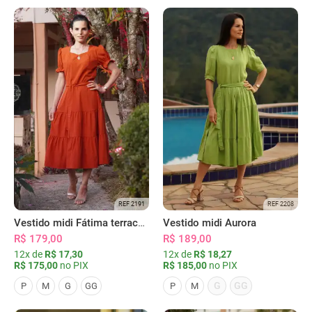
REF 2191
REF 2208
Vestido midi Fátima terracota
Vestido midi Aurora
R$ 179,00
R$ 189,00
12x de
R$ 17,30
12x de
R$ 18,27
R$ 175,00
no PIX
R$ 185,00
no PIX
G
GG
P
M
G
GG
P
M