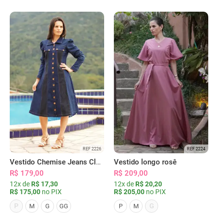
REF 2226
REF 2224
Vestido Chemise Jeans Clássica Serena
Vestido longo rosê
R$ 179,00
R$ 209,00
12x de
R$ 17,30
12x de
R$ 20,20
R$ 175,00
no PIX
R$ 205,00
no PIX
P
G
M
G
GG
P
M