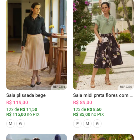
REF 2216
REF 2230
Saia plissada bege
Saia midi preta flores com bolsos
R$ 119,00
R$ 89,00
12x de
R$ 11,50
12x de
R$ 8,60
R$ 115,00
no PIX
R$ 85,00
no PIX
M
G
P
M
G