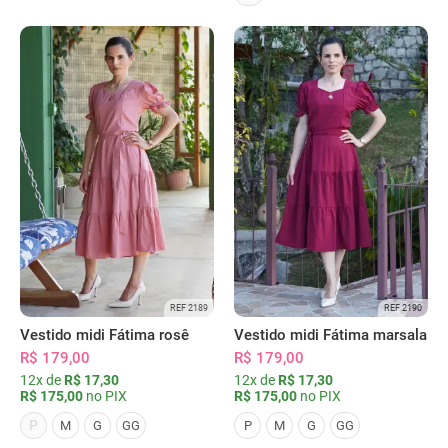
REF 2189
REF 2190
Vestido midi Fátima rosê
Vestido midi Fátima marsala
R$ 179,00
R$ 179,00
12x de
R$ 17,30
12x de
R$ 17,30
R$ 175,00
no PIX
R$ 175,00
no PIX
P
M
G
GG
P
M
G
GG