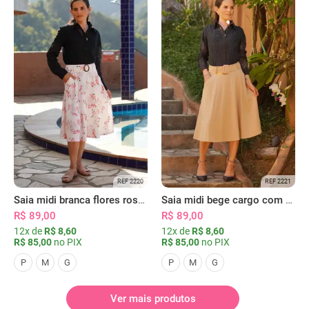
REF 2220
REF 2221
Saia midi branca flores rosas com bolsos
Saia midi bege cargo com bolsos
R$ 89,00
R$ 89,00
12x de
R$ 8,60
12x de
R$ 8,60
R$ 85,00
no PIX
R$ 85,00
no PIX
P
M
G
P
M
G
Ver mais produtos