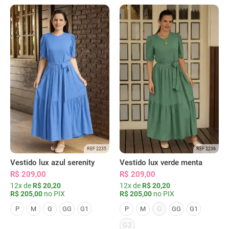
REF 2235
REF 2236
Vestido lux azul serenity
Vestido lux verde menta
R$ 209,00
R$ 209,00
12x de
R$ 20,20
12x de
R$ 20,20
R$ 205,00
no PIX
R$ 205,00
no PIX
G
P
M
G
GG
G1
P
M
GG
G1
G2