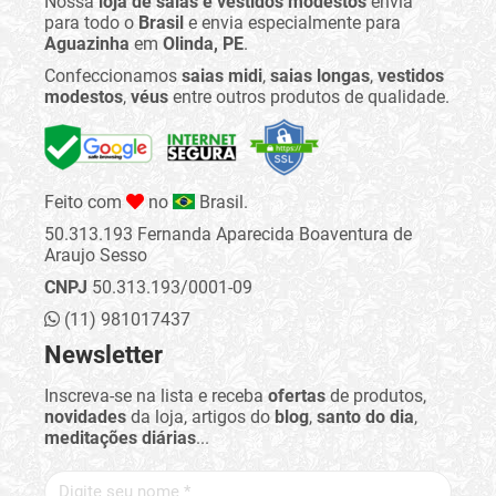
Nossa
loja de saias e vestidos modestos
envia
para todo o
Brasil
e envia especialmente para
Aguazinha
em
Olinda, PE
.
Confeccionamos
saias midi
,
saias longas
,
vestidos
modestos
,
véus
entre outros produtos de qualidade.
Feito com
no
Brasil.
50.313.193 Fernanda Aparecida Boaventura de
Araujo Sesso
CNPJ
50.313.193/0001-09
(11) 981017437
Newsletter
Inscreva-se na lista e receba
ofertas
de produtos,
novidades
da loja, artigos do
blog
,
santo do dia
,
meditações diárias
...