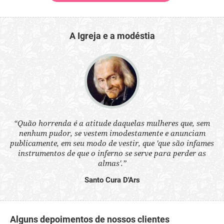
A Igreja e a modéstia
 a
“Quão horrenda é a atitude daquelas mulheres que, sem
“N
s
nenhum pudor, se vestem imodestamente e anunciam
q
ne.
publicamente, em seu modo de vestir, que 'que são infames
ou
instrumentos de que o inferno se serve para perder as
aq
almas'.”
Santo Cura D'Ars
Alguns depoimentos de nossos clientes