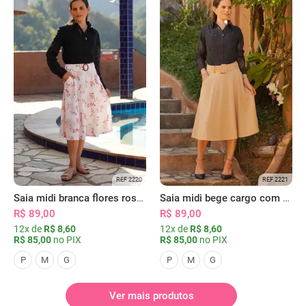
REF 2220
REF 2221
Saia midi branca flores rosas com bolsos
Saia midi bege cargo com bolsos
R$ 89,00
R$ 89,00
12x de
R$ 8,60
12x de
R$ 8,60
R$ 85,00
no PIX
R$ 85,00
no PIX
P
M
G
P
M
G
Ver mais produtos