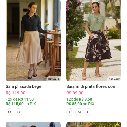
REF 2216
REF 2230
Saia plissada bege
Saia midi preta flores com bolsos
R$ 119,00
R$ 89,00
12x de
R$ 11,50
12x de
R$ 8,60
R$ 115,00
no PIX
R$ 85,00
no PIX
M
G
P
M
G