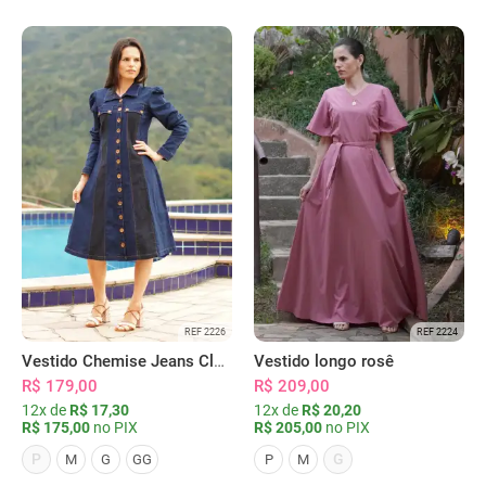
REF 2226
REF 2224
Vestido Chemise Jeans Clássica Serena
Vestido longo rosê
R$ 179,00
R$ 209,00
12x de
R$ 17,30
12x de
R$ 20,20
R$ 175,00
no PIX
R$ 205,00
no PIX
P
G
M
G
GG
P
M