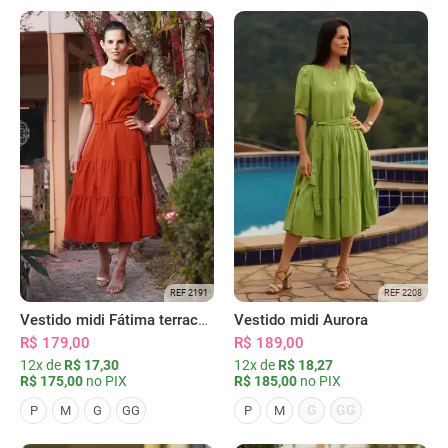
REF 2191
REF 2208
Vestido midi Fátima terracota
Vestido midi Aurora
R$ 179,00
R$ 189,00
12x de
R$ 17,30
12x de
R$ 18,27
R$ 175,00
no PIX
R$ 185,00
no PIX
G
GG
P
M
G
GG
P
M