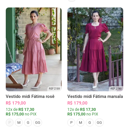
REF 2189
REF 2190
Vestido midi Fátima rosê
Vestido midi Fátima marsala
R$ 179,00
R$ 179,00
12x de
R$ 17,30
12x de
R$ 17,30
R$ 175,00
no PIX
R$ 175,00
no PIX
P
M
G
GG
P
M
G
GG