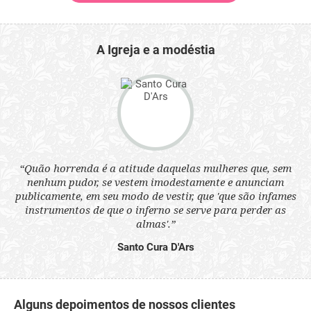
A Igreja e a modéstia
 a
“Quão horrenda é a atitude daquelas mulheres que, sem
“N
s
nenhum pudor, se vestem imodestamente e anunciam
q
ne.
publicamente, em seu modo de vestir, que 'que são infames
ou
instrumentos de que o inferno se serve para perder as
aq
almas'.”
Santo Cura D'Ars
Alguns depoimentos de nossos clientes