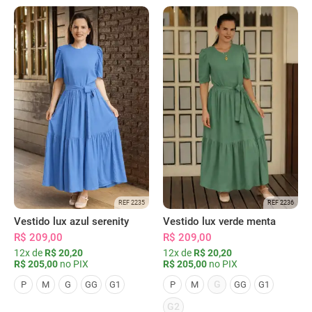
REF 2235
REF 2236
Vestido lux azul serenity
Vestido lux verde menta
R$ 209,00
R$ 209,00
12x de
R$ 20,20
12x de
R$ 20,20
R$ 205,00
no PIX
R$ 205,00
no PIX
G
P
M
G
GG
G1
P
M
GG
G1
G2