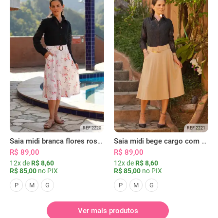
REF 2220
REF 2221
Saia midi branca flores rosas com bolsos
Saia midi bege cargo com bolsos
R$ 89,00
R$ 89,00
12x de
R$ 8,60
12x de
R$ 8,60
R$ 85,00
no PIX
R$ 85,00
no PIX
P
M
G
P
M
G
Ver mais produtos