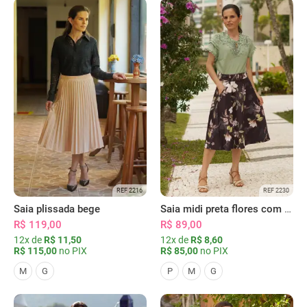
REF 2216
REF 2230
Saia plissada bege
Saia midi preta flores com bolsos
R$ 119,00
R$ 89,00
12x de
R$ 11,50
12x de
R$ 8,60
R$ 115,00
no PIX
R$ 85,00
no PIX
M
G
P
M
G