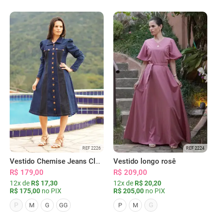
REF 2226
REF 2224
Vestido Chemise Jeans Clássica Serena
Vestido longo rosê
R$ 179,00
R$ 209,00
12x de
R$ 17,30
12x de
R$ 20,20
R$ 175,00
no PIX
R$ 205,00
no PIX
P
G
M
G
GG
P
M