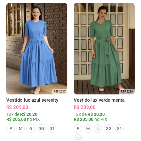
REF 2235
REF 2236
Vestido lux azul serenity
Vestido lux verde menta
R$ 209,00
R$ 209,00
12x de
R$ 20,20
12x de
R$ 20,20
R$ 205,00
no PIX
R$ 205,00
no PIX
G
P
M
G
GG
G1
P
M
GG
G1
G2