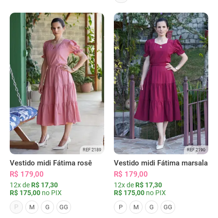
REF 2189
REF 2190
Vestido midi Fátima rosê
Vestido midi Fátima marsala
R$ 179,00
R$ 179,00
12x de
R$ 17,30
12x de
R$ 17,30
R$ 175,00
no PIX
R$ 175,00
no PIX
P
M
G
GG
P
M
G
GG