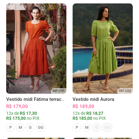
REF 2191
REF 2208
Vestido midi Fátima terracota
Vestido midi Aurora
R$ 179,00
R$ 189,00
12x de
R$ 17,30
12x de
R$ 18,27
R$ 175,00
no PIX
R$ 185,00
no PIX
G
GG
P
M
G
GG
P
M