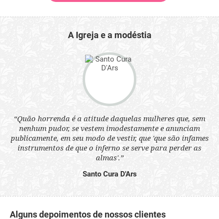
A Igreja e a modéstia
 a
“Quão horrenda é a atitude daquelas mulheres que, sem
“N
s
nenhum pudor, se vestem imodestamente e anunciam
q
ne.
publicamente, em seu modo de vestir, que 'que são infames
ou
instrumentos de que o inferno se serve para perder as
aq
almas'.”
Santo Cura D'Ars
Alguns depoimentos de nossos clientes