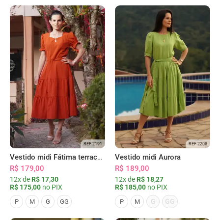
REF 2191
REF 2208
Vestido midi Fátima terracota
Vestido midi Aurora
R$ 179,00
R$ 189,00
12x de
R$ 17,30
12x de
R$ 18,27
R$ 175,00
no PIX
R$ 185,00
no PIX
G
GG
P
M
G
GG
P
M