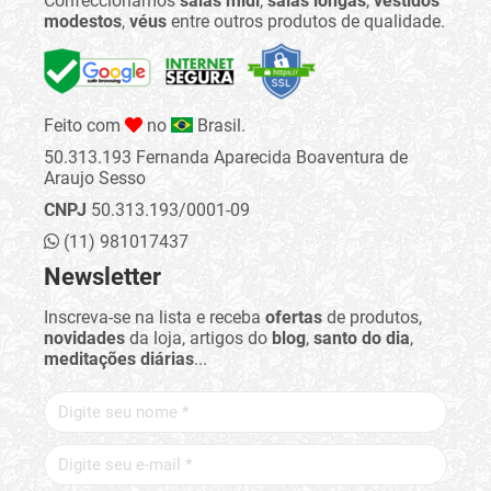
Confeccionamos
saias midi
,
saias longas
,
vestidos
modestos
,
véus
entre outros produtos de qualidade.
Feito com
no
Brasil.
50.313.193 Fernanda Aparecida Boaventura de
Araujo Sesso
CNPJ
50.313.193/0001-09
(11) 981017437
Newsletter
Inscreva-se na lista e receba
ofertas
de produtos,
novidades
da loja, artigos do
blog
,
santo do dia
,
meditações diárias
...