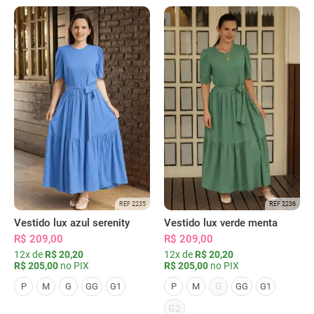
REF 2235
REF 2236
Vestido lux azul serenity
Vestido lux verde menta
R$ 209,00
R$ 209,00
12x de
R$ 20,20
12x de
R$ 20,20
R$ 205,00
no PIX
R$ 205,00
no PIX
G
P
M
G
GG
G1
P
M
GG
G1
G2