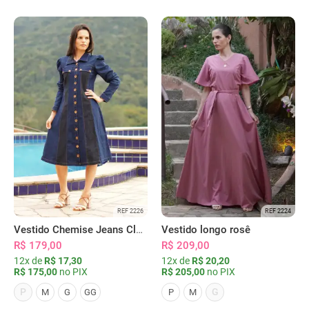
REF 2226
REF 2224
Vestido Chemise Jeans Clássica Serena
Vestido longo rosê
R$ 179,00
R$ 209,00
12x de
R$ 17,30
12x de
R$ 20,20
R$ 175,00
no PIX
R$ 205,00
no PIX
P
G
M
G
GG
P
M