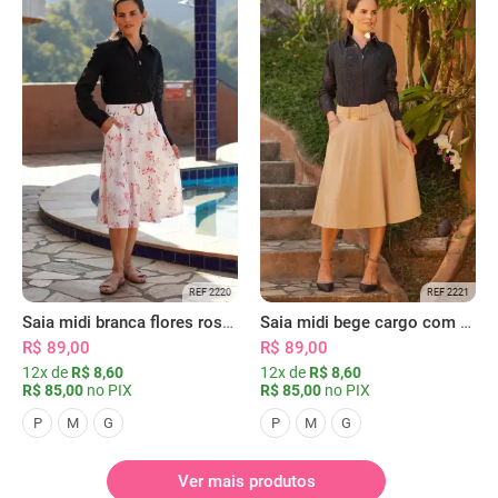
REF 2220
REF 2221
Saia midi branca flores rosas com bolsos
Saia midi bege cargo com bolsos
R$ 89,00
R$ 89,00
12x de
R$ 8,60
12x de
R$ 8,60
R$ 85,00
no PIX
R$ 85,00
no PIX
P
M
G
P
M
G
Ver mais produtos