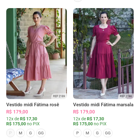
REF 2189
REF 2190
Vestido midi Fátima rosê
Vestido midi Fátima marsala
R$ 179,00
R$ 179,00
12x de
R$ 17,30
12x de
R$ 17,30
R$ 175,00
no PIX
R$ 175,00
no PIX
P
M
G
GG
P
M
G
GG