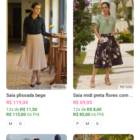
REF 2216
REF 2230
Saia plissada bege
Saia midi preta flores com bolsos
R$ 119,00
R$ 89,00
12x de
R$ 11,50
12x de
R$ 8,60
R$ 115,00
no PIX
R$ 85,00
no PIX
M
G
P
M
G