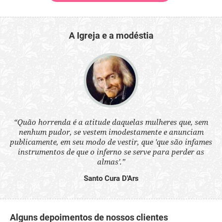
A Igreja e a modéstia
 a
“Quão horrenda é a atitude daquelas mulheres que, sem
“N
s
nenhum pudor, se vestem imodestamente e anunciam
q
ne.
publicamente, em seu modo de vestir, que 'que são infames
ou
instrumentos de que o inferno se serve para perder as
aq
almas'.”
Santo Cura D'Ars
Alguns depoimentos de nossos clientes