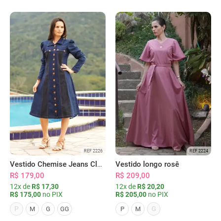
REF 2226
REF 2224
Vestido Chemise Jeans Clássica Serena
Vestido longo rosê
R$ 179,00
R$ 209,00
12x de
R$ 17,30
12x de
R$ 20,20
R$ 175,00
no PIX
R$ 205,00
no PIX
P
G
M
G
GG
P
M