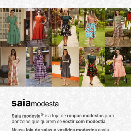
®
Saia modesta
é a loja de
roupas modestas
para
donzelas que querem se
vestir com modéstia
.
Nossa
loja de saias e vestidos modestos
envia