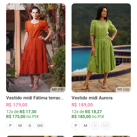
REF 2191
REF 2208
Vestido midi Fátima terracota
Vestido midi Aurora
R$ 179,00
R$ 189,00
12x de
R$ 17,30
12x de
R$ 18,27
R$ 175,00
no PIX
R$ 185,00
no PIX
G
GG
P
M
G
GG
P
M