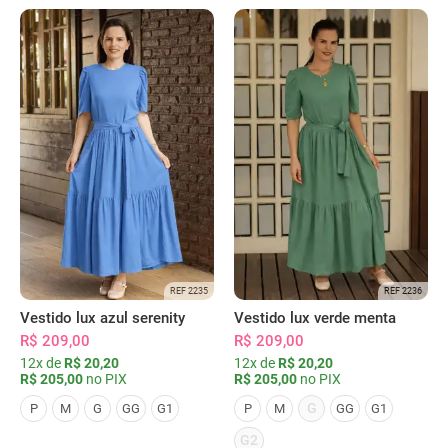
REF 2235
REF 2236
Vestido lux azul serenity
Vestido lux verde menta
R$ 209,00
R$ 209,00
12x de
R$ 20,20
12x de
R$ 20,20
R$ 205,00
no PIX
R$ 205,00
no PIX
G
P
M
G
GG
G1
P
M
GG
G1
G2