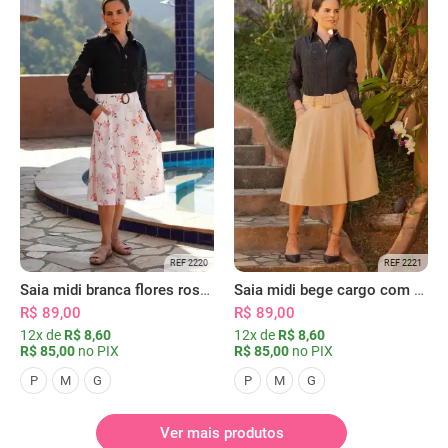
REF 2220
REF 2221
Saia midi branca flores rosas com bolsos
Saia midi bege cargo com bolsos
R$ 89,00
R$ 89,00
12x de
R$ 8,60
12x de
R$ 8,60
R$ 85,00
no PIX
R$ 85,00
no PIX
P
M
G
P
M
G
Ver mais produtos