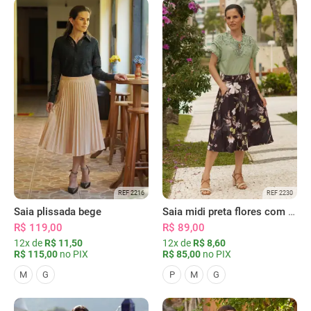
REF 2216
REF 2230
Saia plissada bege
Saia midi preta flores com bolsos
R$ 119,00
R$ 89,00
12x de
R$ 11,50
12x de
R$ 8,60
R$ 115,00
no PIX
R$ 85,00
no PIX
M
G
P
M
G