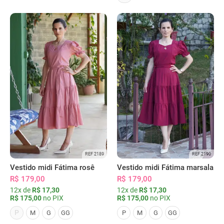
REF 2189
REF 2190
Vestido midi Fátima rosê
Vestido midi Fátima marsala
R$ 179,00
R$ 179,00
12x de
R$ 17,30
12x de
R$ 17,30
R$ 175,00
no PIX
R$ 175,00
no PIX
P
M
G
GG
P
M
G
GG