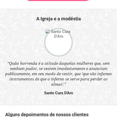
A Igreja e a modéstia
“Quão horrenda é a atitude daquelas mulheres que, sem
 a
“N
nenhum pudor, se vestem imodestamente e anunciam
s
q
publicamente, em seu modo de vestir, que 'que são infames
ne.
ou
instrumentos de que o inferno se serve para perder as
aq
almas'.”
Santo Cura D'Ars
Alguns depoimentos de nossos clientes