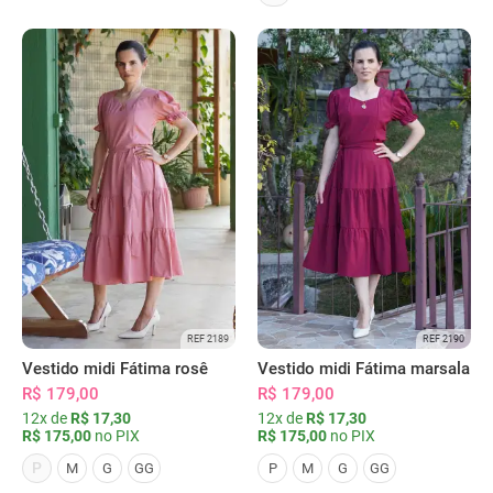
REF 2189
REF 2190
Vestido midi Fátima rosê
Vestido midi Fátima marsala
R$ 179,00
R$ 179,00
12x de
R$ 17,30
12x de
R$ 17,30
R$ 175,00
no PIX
R$ 175,00
no PIX
P
M
G
GG
P
M
G
GG