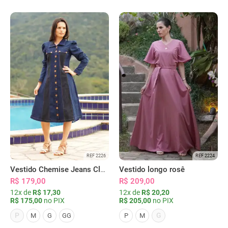
REF 2226
REF 2224
Vestido Chemise Jeans Clássica Serena
Vestido longo rosê
R$ 179,00
R$ 209,00
12x de
R$ 17,30
12x de
R$ 20,20
R$ 175,00
no PIX
R$ 205,00
no PIX
P
G
M
G
GG
P
M