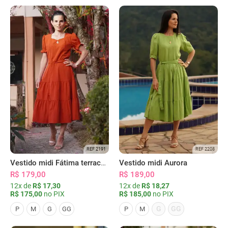
REF 2191
REF 2208
Vestido midi Fátima terracota
Vestido midi Aurora
R$ 179,00
R$ 189,00
12x de
R$ 17,30
12x de
R$ 18,27
R$ 175,00
no PIX
R$ 185,00
no PIX
G
GG
P
M
G
GG
P
M