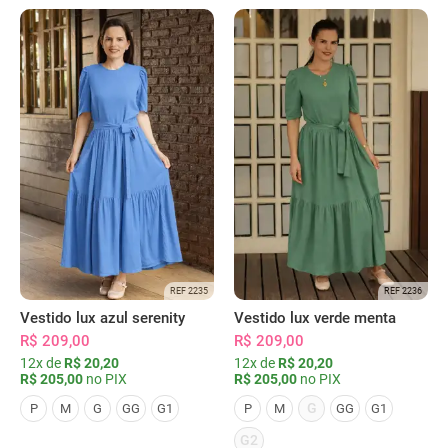
REF 2235
REF 2236
Vestido lux azul serenity
Vestido lux verde menta
R$ 209,00
R$ 209,00
12x de
R$ 20,20
12x de
R$ 20,20
R$ 205,00
no PIX
R$ 205,00
no PIX
G
P
M
G
GG
G1
P
M
GG
G1
G2