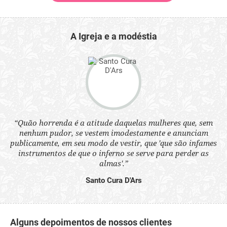
A Igreja e a modéstia
“Quão horrenda é a atitude daquelas mulheres que, sem
 a
“N
nenhum pudor, se vestem imodestamente e anunciam
s
q
publicamente, em seu modo de vestir, que 'que são infames
ne.
ou
instrumentos de que o inferno se serve para perder as
aq
almas'.”
Santo Cura D'Ars
Alguns depoimentos de nossos clientes