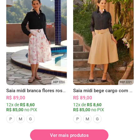
REF 2220
REF 2221
Saia midi branca flores rosas com bolsos
Saia midi bege cargo com bolsos
R$ 89,00
R$ 89,00
12x de
R$ 8,60
12x de
R$ 8,60
R$ 85,00
no PIX
R$ 85,00
no PIX
P
M
G
P
M
G
Ver mais produtos