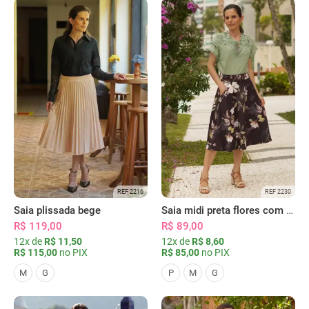
REF 2216
REF 2230
Saia plissada bege
Saia midi preta flores com bolsos
R$ 119,00
R$ 89,00
12x de
R$ 11,50
12x de
R$ 8,60
R$ 115,00
no PIX
R$ 85,00
no PIX
M
G
P
M
G