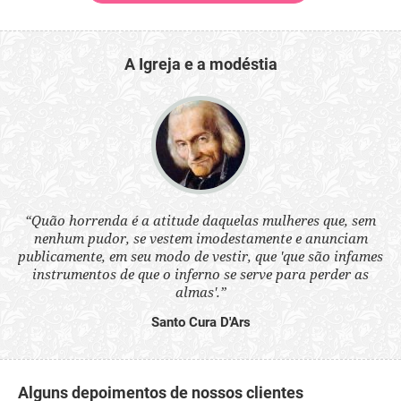
A Igreja e a modéstia
 a
“Quão horrenda é a atitude daquelas mulheres que, sem
“N
s
nenhum pudor, se vestem imodestamente e anunciam
q
ne.
publicamente, em seu modo de vestir, que 'que são infames
ou
instrumentos de que o inferno se serve para perder as
aq
almas'.”
Santo Cura D'Ars
Alguns depoimentos de nossos clientes