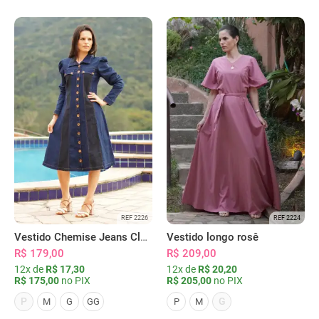
REF 2226
REF 2224
Vestido Chemise Jeans Clássica Serena
Vestido longo rosê
R$ 179,00
R$ 209,00
12x de
R$ 17,30
12x de
R$ 20,20
R$ 175,00
no PIX
R$ 205,00
no PIX
P
G
M
G
GG
P
M