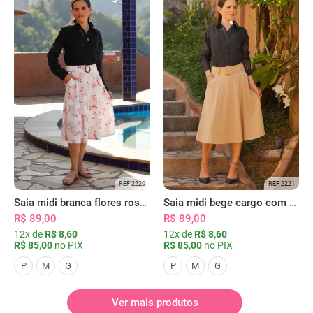
REF 2220
REF 2221
Saia midi branca flores rosas com bolsos
Saia midi bege cargo com bolsos
R$ 89,00
R$ 89,00
12x de
R$ 8,60
12x de
R$ 8,60
R$ 85,00
no PIX
R$ 85,00
no PIX
P
M
G
P
M
G
Ver mais produtos