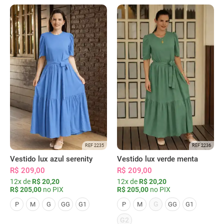
REF 2235
REF 2236
Vestido lux azul serenity
Vestido lux verde menta
R$ 209,00
R$ 209,00
12x de
R$ 20,20
12x de
R$ 20,20
R$ 205,00
no PIX
R$ 205,00
no PIX
G
P
M
G
GG
G1
P
M
GG
G1
G2