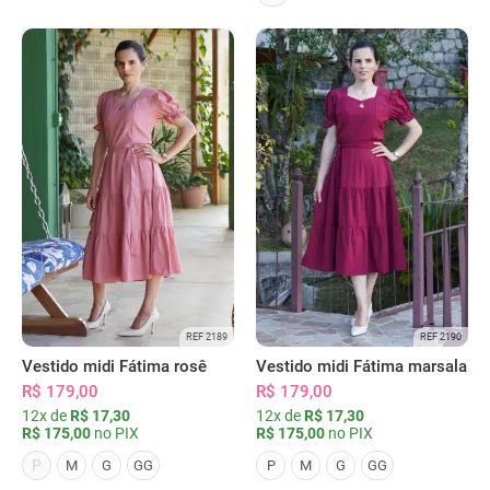
REF 2189
REF 2190
Vestido midi Fátima rosê
Vestido midi Fátima marsala
R$ 179,00
R$ 179,00
12x de
R$ 17,30
12x de
R$ 17,30
R$ 175,00
no PIX
R$ 175,00
no PIX
P
M
G
GG
P
M
G
GG