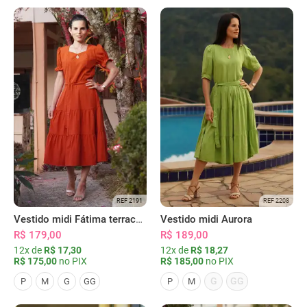
REF 2191
REF 2208
Vestido midi Fátima terracota
Vestido midi Aurora
R$ 179,00
R$ 189,00
12x de
R$ 17,30
12x de
R$ 18,27
R$ 175,00
no PIX
R$ 185,00
no PIX
G
GG
P
M
G
GG
P
M