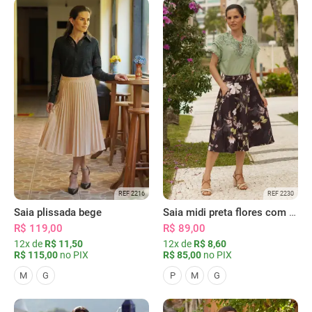
REF 2216
REF 2230
Saia plissada bege
Saia midi preta flores com bolsos
R$ 119,00
R$ 89,00
12x de
R$ 11,50
12x de
R$ 8,60
R$ 115,00
no PIX
R$ 85,00
no PIX
M
G
P
M
G