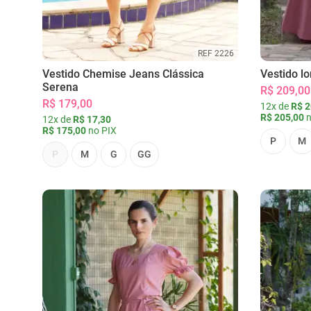
REF 2226
Vestido Chemise Jeans Clássica
Vestido l
Serena
R$ 209,00
R$ 179,00
12x de
R$ 2
R$ 205,00
n
12x de
R$ 17,30
R$ 175,00
no PIX
P
M
P
M
G
GG