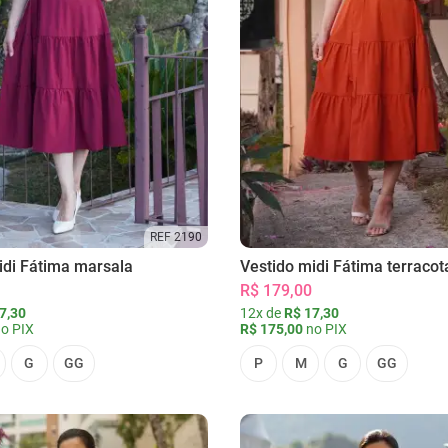
REF 2190
idi Fátima marsala
Vestido midi Fátima terracot
R$ 179,00
7,30
12x de
R$ 17,30
o PIX
R$ 175,00
no PIX
G
GG
P
M
G
GG