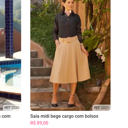
REF 2220
REF 2221
s com
Saia midi bege cargo com bolsos
R$ 89,00