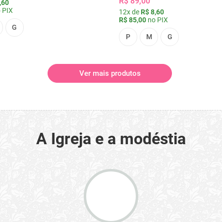
R$ 89,00
,60
 PIX
12x de
R$ 8,60
R$ 85,00
no PIX
G
P
M
G
Ver mais produtos
A Igreja e a modéstia