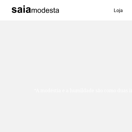
Loja
“A modéstia e a humildade são como duas ir