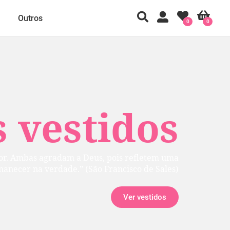
Outros
0
0
 vestidos
rior. Ambas agradam a Deus, pois refletem uma
manecer na verdade.” (São Francisco de Sales)
Ver vestidos