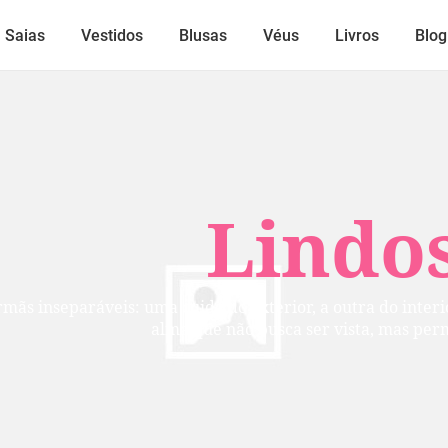
Saias
Vestidos
Blusas
Véus
Livros
Blog
Lindos
mãs inseparáveis: uma cuida do exterior, a outra do inte
alma que não busca ser vista, mas per