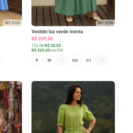
REF 2235
REF 2236
Vestido lux verde menta
R$ 209,00
12x de
R$ 20,20
R$ 205,00
no PIX
P
M
G
GG
G1
G2