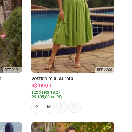
REF 2191
REF 2208
a
Vestido midi Aurora
R$ 189,00
12x de
R$ 18,27
R$ 185,00
no PIX
P
M
G
GG