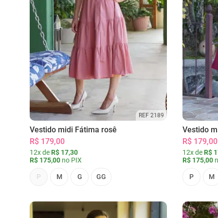
REF 2189
Vestido midi Fátima rosê
Vestido m
R$ 179,00
R$ 179,00
12x de
R$ 17,30
12x de
R$ 1
R$ 175,00
no PIX
R$ 175,00
n
P
M
G
GG
P
M