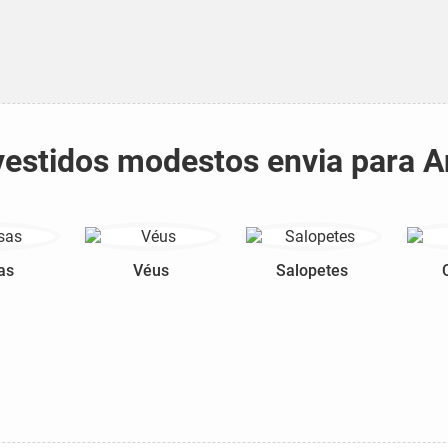
 vestidos modestos envia para 
as
Véus
Salopetes