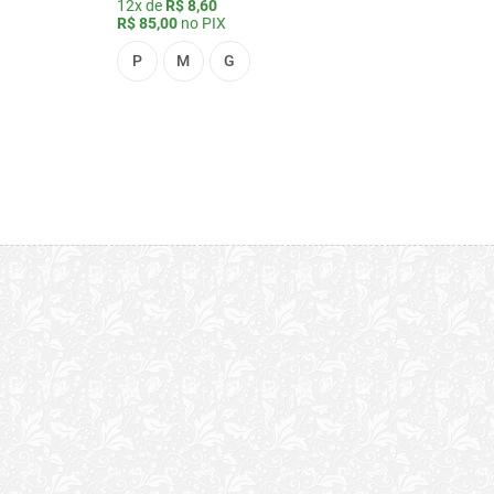
12x de
R$ 8,60
R$ 85,00
no PIX
P
M
G