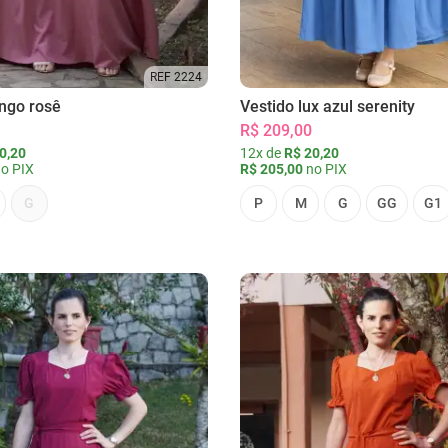
REF 2224
ongo rosê
Vestido lux azul serenity
R$ 209,00
0,20
12x de
R$ 20,20
o PIX
R$ 205,00
no PIX
G
P
M
G
GG
G1