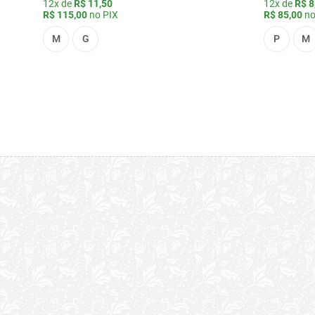
12x de
R$ 11,50
12x de
R$ 8
R$ 115,00
no PIX
R$ 85,00
no
M
G
P
M