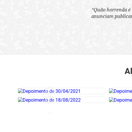
“Quão horrenda é 
anunciam publicame
A