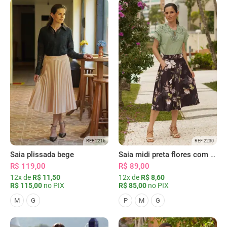
REF 2216
REF 2230
Saia plissada bege
Saia midi preta flores com bolsos
R$ 119,00
R$ 89,00
12x de
R$ 11,50
12x de
R$ 8,60
R$ 115,00
no PIX
R$ 85,00
no PIX
M
G
P
M
G