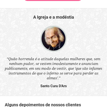
A Igreja e a modéstia
 a
“Quão horrenda é a atitude daquelas mulheres que, sem
“N
s
nenhum pudor, se vestem imodestamente e anunciam
q
ne.
publicamente, em seu modo de vestir, que 'que são infames
ou
instrumentos de que o inferno se serve para perder as
aq
almas'.”
Santo Cura D'Ars
Alguns depoimentos de nossos clientes