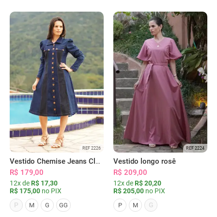
REF 2226
REF 2224
Vestido Chemise Jeans Clássica Serena
Vestido longo rosê
R$ 179,00
R$ 209,00
12x de
R$ 17,30
12x de
R$ 20,20
R$ 175,00
no PIX
R$ 205,00
no PIX
P
G
M
G
GG
P
M