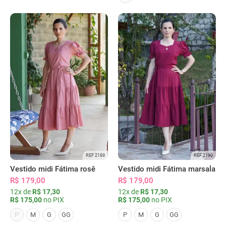
REF 2189
REF 2190
Vestido midi Fátima rosê
Vestido midi Fátima marsala
R$ 179,00
R$ 179,00
12x de
R$ 17,30
12x de
R$ 17,30
R$ 175,00
no PIX
R$ 175,00
no PIX
P
M
G
GG
P
M
G
GG