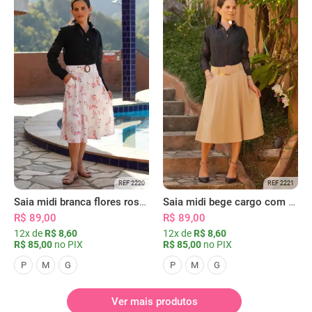
REF 2220
REF 2221
Saia midi branca flores rosas com bolsos
Saia midi bege cargo com bolsos
R$ 89,00
R$ 89,00
12x de
R$ 8,60
12x de
R$ 8,60
R$ 85,00
no PIX
R$ 85,00
no PIX
P
M
G
P
M
G
Ver mais produtos