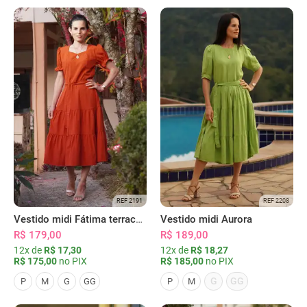
REF 2191
REF 2208
Vestido midi Fátima terracota
Vestido midi Aurora
R$ 179,00
R$ 189,00
12x de
R$ 17,30
12x de
R$ 18,27
R$ 175,00
no PIX
R$ 185,00
no PIX
G
GG
P
M
G
GG
P
M