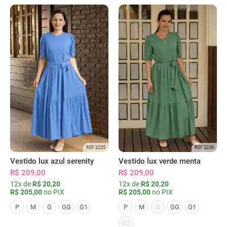
REF 2235
REF 2236
Vestido lux azul serenity
Vestido lux verde menta
R$ 209,00
R$ 209,00
12x de
R$ 20,20
12x de
R$ 20,20
R$ 205,00
no PIX
R$ 205,00
no PIX
G
P
M
G
GG
G1
P
M
GG
G1
G2