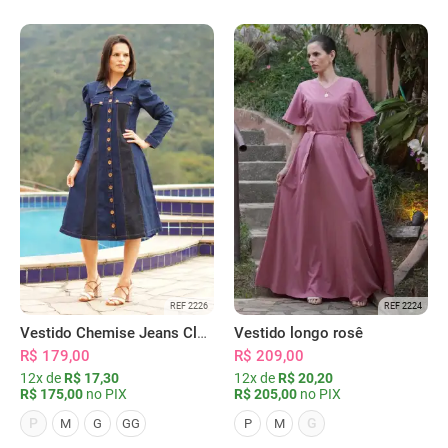
REF 2226
REF 2224
Vestido Chemise Jeans Clássica Serena
Vestido longo rosê
R$ 179,00
R$ 209,00
12x de
R$ 17,30
12x de
R$ 20,20
R$ 175,00
no PIX
R$ 205,00
no PIX
P
G
M
G
GG
P
M