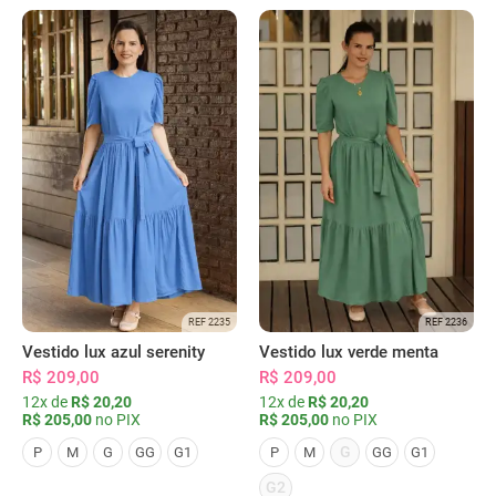
REF 2235
REF 2236
Vestido lux azul serenity
Vestido lux verde menta
R$ 209,00
R$ 209,00
12x de
R$ 20,20
12x de
R$ 20,20
R$ 205,00
no PIX
R$ 205,00
no PIX
G
P
M
G
GG
G1
P
M
GG
G1
G2