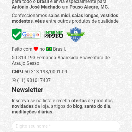
para todo o
Brasil
e envia especialmente para
Antônio José Machado
em
Pouso Alegre, MG
.
Confeccionamos
saias midi
,
saias longas
,
vestidos
modestos
,
véus
entre outros produtos de qualidade.
Feito com
no
Brasil.
50.313.193 Fernanda Aparecida Boaventura de
Araujo Sesso
CNPJ
50.313.193/0001-09
(11) 981017437
Newsletter
Inscreva-se na lista e receba
ofertas
de produtos,
novidades
da loja, artigos do
blog
,
santo do dia
,
meditações diárias
...