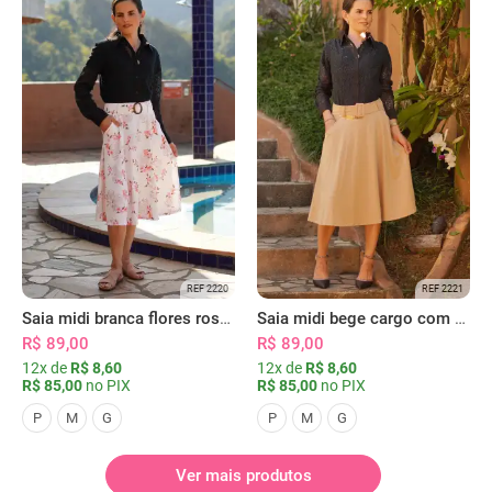
REF 2220
REF 2221
Saia midi branca flores rosas com bolsos
Saia midi bege cargo com bolsos
R$ 89,00
R$ 89,00
12x de
R$ 8,60
12x de
R$ 8,60
R$ 85,00
no PIX
R$ 85,00
no PIX
P
M
G
P
M
G
Ver mais produtos