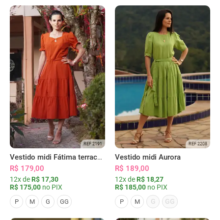
REF 2191
REF 2208
Vestido midi Fátima terracota
Vestido midi Aurora
R$ 179,00
R$ 189,00
12x de
R$ 17,30
12x de
R$ 18,27
R$ 175,00
no PIX
R$ 185,00
no PIX
G
GG
P
M
G
GG
P
M