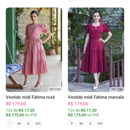
REF 2189
REF 2190
Vestido midi Fátima rosê
Vestido midi Fátima marsala
R$ 179,00
R$ 179,00
12x de
R$ 17,30
12x de
R$ 17,30
R$ 175,00
no PIX
R$ 175,00
no PIX
P
M
G
GG
P
M
G
GG