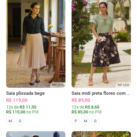
REF 2216
REF 2230
Saia plissada bege
Saia midi preta flores com bolsos
R$ 119,00
R$ 89,00
12x de
R$ 11,50
12x de
R$ 8,60
R$ 115,00
no PIX
R$ 85,00
no PIX
M
G
P
M
G