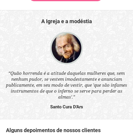
A Igreja e a modéstia
 a
“Quão horrenda é a atitude daquelas mulheres que, sem
“N
s
nenhum pudor, se vestem imodestamente e anunciam
q
ne.
publicamente, em seu modo de vestir, que 'que são infames
ou
instrumentos de que o inferno se serve para perder as
aq
almas'.”
Santo Cura D'Ars
Alguns depoimentos de nossos clientes