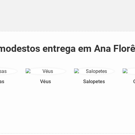
s modestos entrega em Ana Flo
as
Véus
Salopetes