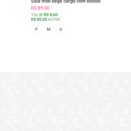
Saia midi bege cargo com bolsos
R$ 89,00
12x de
R$ 8,60
R$ 85,00
no PIX
P
M
G