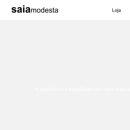
Loja
“A modéstia e a humildade são como duas ir