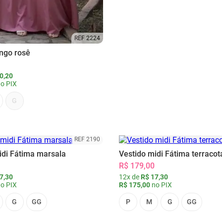
REF 2224
ongo rosê
0,20
o PIX
G
REF 2190
idi Fátima marsala
Vestido midi Fátima terracot
R$ 179,00
7,30
12x de
R$ 17,30
o PIX
R$ 175,00
no PIX
G
GG
P
M
G
GG