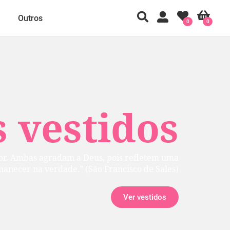
Outros
0
0
 vestidos
rior. Ambas agradam a Deus, pois refletem uma
manecer na verdade.” (São Francisco de Sales)
Ver vestidos