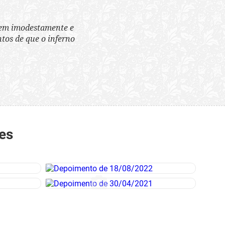
tem imodestamente e
tos de que o inferno
es