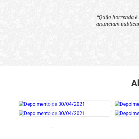
“Quão horrenda é 
anunciam publicame
A