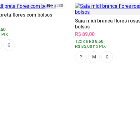
REF 2230
preta flores com bolsos
Saia midi branca flores rosa
bolsos
,60
R$ 89,00
 PIX
12x de
R$ 8,60
G
R$ 85,00
no PIX
P
M
G