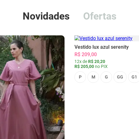
Novidades
Ofertas
Vestido lux azul serenity
R$ 209,00
12x de
R$ 20,20
R$ 205,00
no PIX
P
M
G
GG
G1