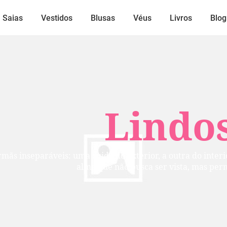
Saias
Vestidos
Blusas
Véus
Livros
Blog
Lindos
mãs inseparáveis: uma cuida do exterior, a outra do inte
alma que não busca ser vista, mas per