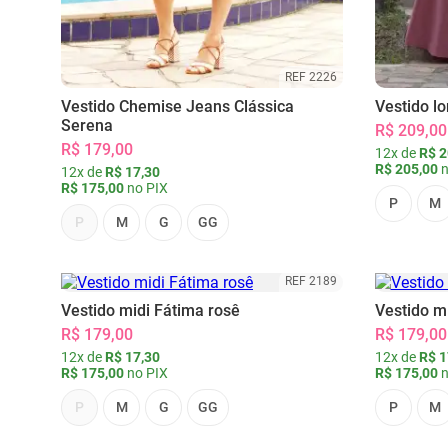
REF 2226
Vestido Chemise Jeans Clássica
Vestido l
Serena
R$ 209,00
R$ 179,00
12x de
R$ 2
R$ 205,00
n
12x de
R$ 17,30
R$ 175,00
no PIX
P
M
P
M
G
GG
REF 2189
Vestido midi Fátima rosê
Vestido m
R$ 179,00
R$ 179,00
12x de
R$ 17,30
12x de
R$ 1
R$ 175,00
no PIX
R$ 175,00
n
P
M
G
GG
P
M