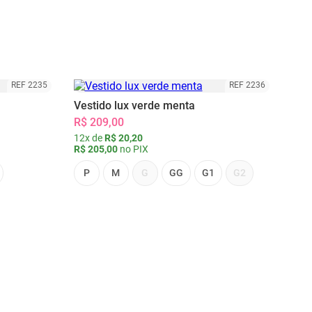
REF 2235
REF 2236
Vestido lux verde menta
R$ 209,00
12x de
R$ 20,20
R$ 205,00
no PIX
P
M
G
GG
G1
G2