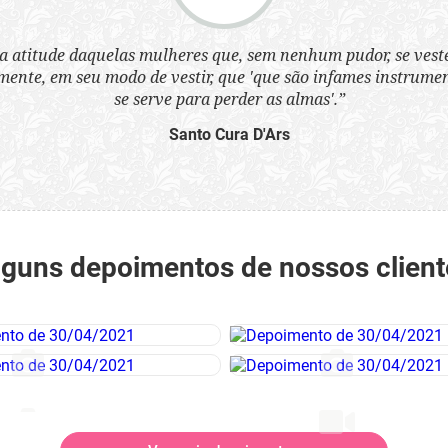
a atitude daquelas mulheres que, sem nenhum pudor, se ves
nte, em seu modo de vestir, que 'que são infames instrumen
se serve para perder as almas'.”
Santo Cura D'Ars
lguns depoimentos de nossos client