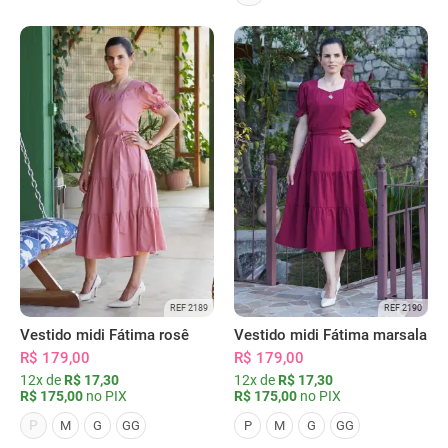
REF 2189
REF 2190
Vestido midi Fátima rosê
Vestido midi Fátima marsala
R$ 179,00
R$ 179,00
12x de
R$ 17,30
12x de
R$ 17,30
R$ 175,00
no PIX
R$ 175,00
no PIX
P
M
G
GG
P
M
G
GG