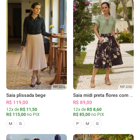
REF 2216
REF 2230
Saia plissada bege
Saia midi preta flores com bolsos
R$ 119,00
R$ 89,00
12x de
R$ 11,50
12x de
R$ 8,60
R$ 115,00
no PIX
R$ 85,00
no PIX
M
G
P
M
G