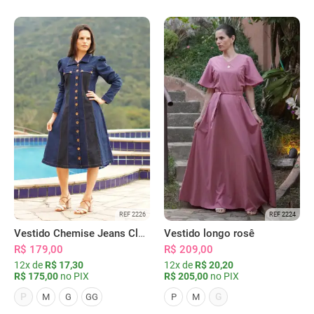
REF 2226
REF 2224
Vestido Chemise Jeans Clássica Serena
Vestido longo rosê
R$ 179,00
R$ 209,00
12x de
R$ 17,30
12x de
R$ 20,20
R$ 175,00
no PIX
R$ 205,00
no PIX
P
G
M
G
GG
P
M