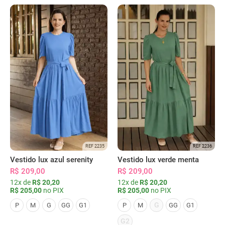
REF 2235
REF 2236
Vestido lux azul serenity
Vestido lux verde menta
R$ 209,00
R$ 209,00
12x de
R$ 20,20
12x de
R$ 20,20
R$ 205,00
no PIX
R$ 205,00
no PIX
G
P
M
G
GG
G1
P
M
GG
G1
G2