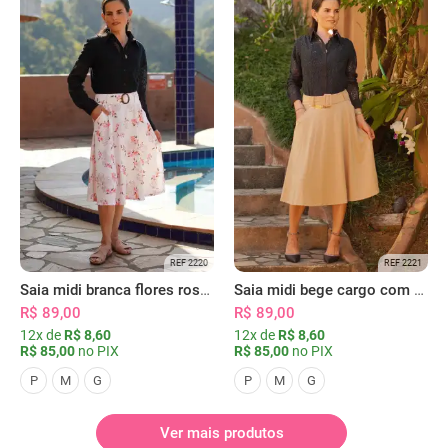
REF 2220
REF 2221
Saia midi branca flores rosas com bolsos
Saia midi bege cargo com bolsos
R$ 89,00
R$ 89,00
12x de
R$ 8,60
12x de
R$ 8,60
R$ 85,00
no PIX
R$ 85,00
no PIX
P
M
G
P
M
G
Ver mais produtos