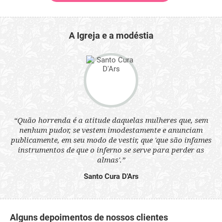
A Igreja e a modéstia
 a
“Quão horrenda é a atitude daquelas mulheres que, sem
“N
s
nenhum pudor, se vestem imodestamente e anunciam
q
ne.
publicamente, em seu modo de vestir, que 'que são infames
ou
instrumentos de que o inferno se serve para perder as
aq
almas'.”
Santo Cura D'Ars
Alguns depoimentos de nossos clientes