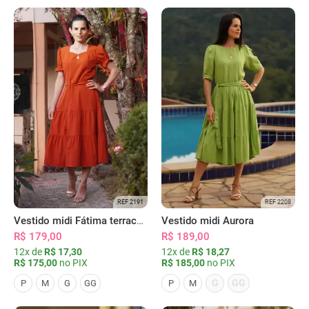
REF 2191
REF 2208
Vestido midi Fátima terracota
Vestido midi Aurora
R$ 179,00
R$ 189,00
12x de
R$ 17,30
12x de
R$ 18,27
R$ 175,00
no PIX
R$ 185,00
no PIX
G
GG
P
M
G
GG
P
M