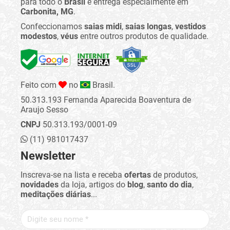
para todo o
Brasil
e entrega especialmente em
Carbonita, MG
.
Confeccionamos
saias midi
,
saias longas
,
vestidos
modestos
,
véus
entre outros produtos de qualidade.
Feito com
no
Brasil.
50.313.193 Fernanda Aparecida Boaventura de
Araujo Sesso
CNPJ
50.313.193/0001-09
(11) 981017437
Newsletter
Inscreva-se na lista e receba
ofertas
de produtos,
novidades
da loja, artigos do
blog
,
santo do dia
,
meditações diárias
...