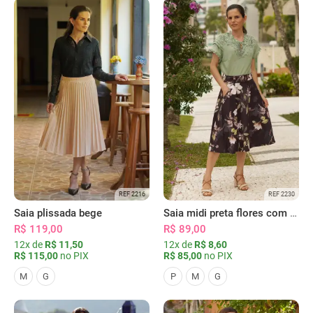
REF 2216
REF 2230
Saia plissada bege
Saia midi preta flores com bolsos
R$ 119,00
R$ 89,00
12x de
R$ 11,50
12x de
R$ 8,60
R$ 115,00
no PIX
R$ 85,00
no PIX
M
G
P
M
G