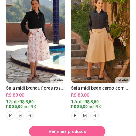
REF 2220
REF 2221
Saia midi branca flores rosas com bolsos
Saia midi bege cargo com bolsos
R$ 89,00
R$ 89,00
12x de
R$ 8,60
12x de
R$ 8,60
R$ 85,00
no PIX
R$ 85,00
no PIX
P
M
G
P
M
G
Ver mais produtos