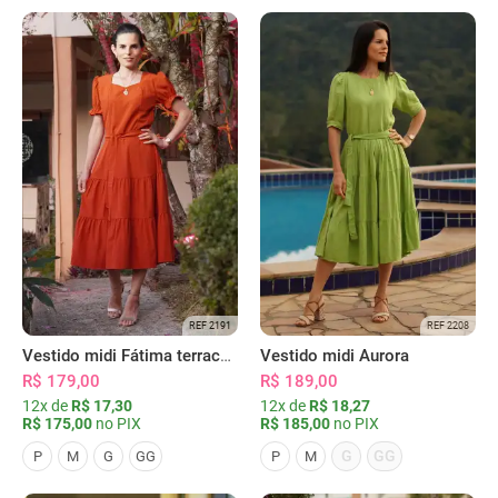
REF 2191
REF 2208
Vestido midi Fátima terracota
Vestido midi Aurora
R$ 179,00
R$ 189,00
12x de
R$ 17,30
12x de
R$ 18,27
R$ 175,00
no PIX
R$ 185,00
no PIX
G
GG
P
M
G
GG
P
M