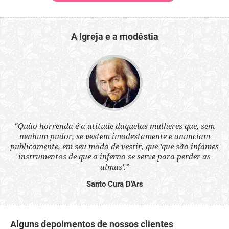
A Igreja e a modéstia
 a
“Quão horrenda é a atitude daquelas mulheres que, sem
“N
s
nenhum pudor, se vestem imodestamente e anunciam
q
ne.
publicamente, em seu modo de vestir, que 'que são infames
ou
instrumentos de que o inferno se serve para perder as
aq
almas'.”
Santo Cura D'Ars
Alguns depoimentos de nossos clientes