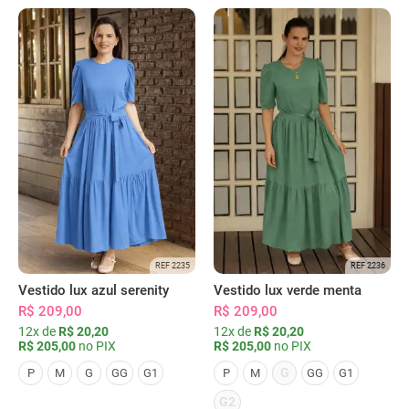
REF 2235
REF 2236
Vestido lux azul serenity
Vestido lux verde menta
R$ 209,00
R$ 209,00
12x de
R$ 20,20
12x de
R$ 20,20
R$ 205,00
no PIX
R$ 205,00
no PIX
G
P
M
G
GG
G1
P
M
GG
G1
G2