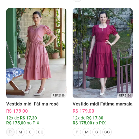
REF 2189
REF 2190
Vestido midi Fátima rosê
Vestido midi Fátima marsala
R$ 179,00
R$ 179,00
12x de
R$ 17,30
12x de
R$ 17,30
R$ 175,00
no PIX
R$ 175,00
no PIX
P
M
G
GG
P
M
G
GG