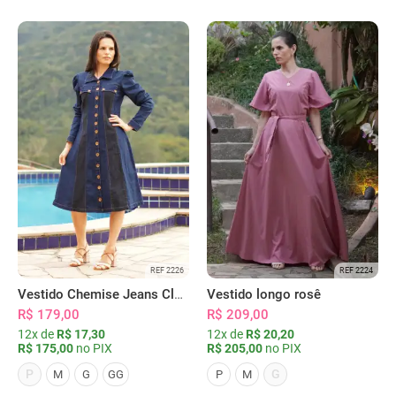
REF 2226
REF 2224
Vestido Chemise Jeans Clássica Serena
Vestido longo rosê
R$ 179,00
R$ 209,00
12x de
R$ 17,30
12x de
R$ 20,20
R$ 175,00
no PIX
R$ 205,00
no PIX
P
G
M
G
GG
P
M