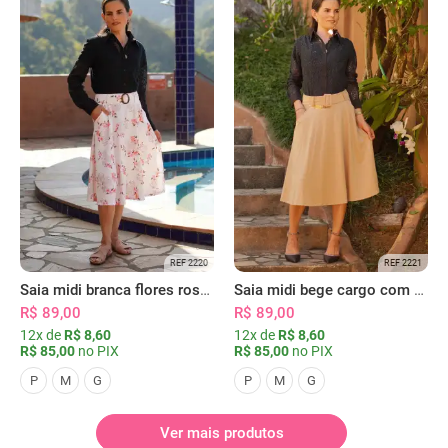
REF 2220
REF 2221
Saia midi branca flores rosas com bolsos
Saia midi bege cargo com bolsos
R$ 89,00
R$ 89,00
12x de
R$ 8,60
12x de
R$ 8,60
R$ 85,00
no PIX
R$ 85,00
no PIX
P
M
G
P
M
G
Ver mais produtos