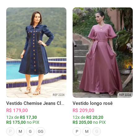
REF 2226
REF 2224
Vestido Chemise Jeans Clássica Serena
Vestido longo rosê
R$ 179,00
R$ 209,00
12x de
R$ 17,30
12x de
R$ 20,20
R$ 175,00
no PIX
R$ 205,00
no PIX
P
G
M
G
GG
P
M