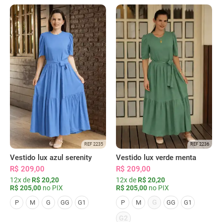
REF 2235
REF 2236
Vestido lux azul serenity
Vestido lux verde menta
R$ 209,00
R$ 209,00
12x de
R$ 20,20
12x de
R$ 20,20
R$ 205,00
no PIX
R$ 205,00
no PIX
G
P
M
G
GG
G1
P
M
GG
G1
G2