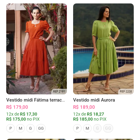
REF 2191
REF 2208
Vestido midi Fátima terracota
Vestido midi Aurora
R$ 179,00
R$ 189,00
12x de
R$ 17,30
12x de
R$ 18,27
R$ 175,00
no PIX
R$ 185,00
no PIX
G
GG
P
M
G
GG
P
M