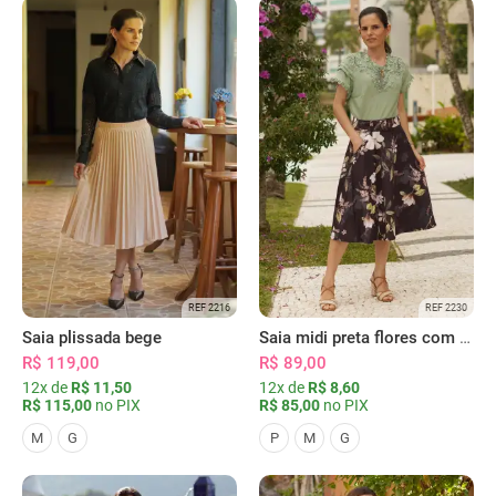
REF 2216
REF 2230
Saia plissada bege
Saia midi preta flores com bolsos
R$ 119,00
R$ 89,00
12x de
R$ 11,50
12x de
R$ 8,60
R$ 115,00
no PIX
R$ 85,00
no PIX
M
G
P
M
G