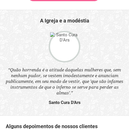
A Igreja e a modéstia
 a
“Quão horrenda é a atitude daquelas mulheres que, sem
“N
s
nenhum pudor, se vestem imodestamente e anunciam
q
ne.
publicamente, em seu modo de vestir, que 'que são infames
ou
instrumentos de que o inferno se serve para perder as
aq
almas'.”
Santo Cura D'Ars
Alguns depoimentos de nossos clientes