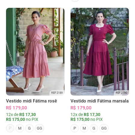
REF 2189
REF 2190
Vestido midi Fátima rosê
Vestido midi Fátima marsala
R$ 179,00
R$ 179,00
12x de
R$ 17,30
12x de
R$ 17,30
R$ 175,00
no PIX
R$ 175,00
no PIX
P
M
G
GG
P
M
G
GG