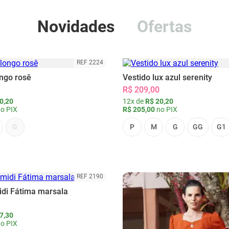
Novidades
Ofertas
REF 2224
ongo rosê
Vestido lux azul serenity
R$ 209,00
0,20
12x de
R$ 20,20
o PIX
R$ 205,00
no PIX
G
P
M
G
GG
G1
REF 2190
idi Fátima marsala
7,30
o PIX