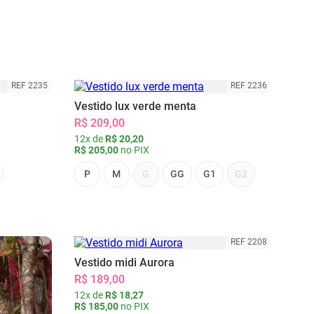
REF 2235
REF 2236
Vestido lux verde menta
R$ 209,00
12x de
R$ 20,20
R$ 205,00
no PIX
P
M
G
GG
G1
G2
REF 2208
Vestido midi Aurora
R$ 189,00
12x de
R$ 18,27
R$ 185,00
no PIX