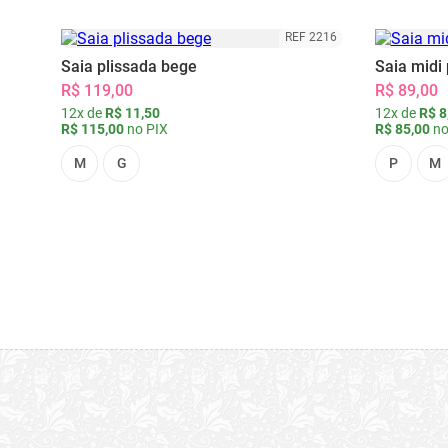
REF 2216
Saia plissada bege
Saia midi 
R$ 119,00
R$ 89,00
12x de
R$ 11,50
12x de
R$ 8
R$ 115,00
no PIX
R$ 85,00
no
M
G
P
M