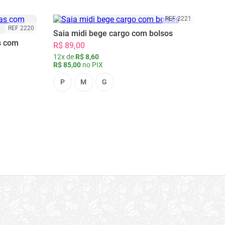
REF 2221
REF 2220
Saia midi bege cargo com bolsos
s com
R$ 89,00
12x de
R$ 8,60
R$ 85,00
no PIX
P
M
G