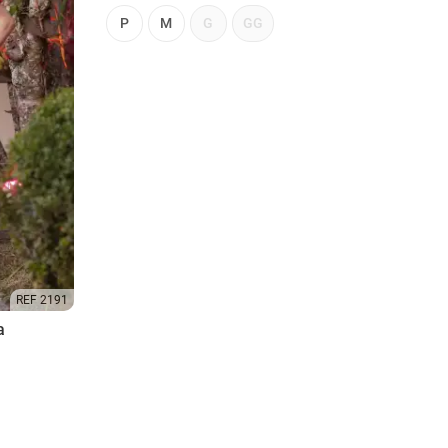
P
M
G
GG
REF 2191
a