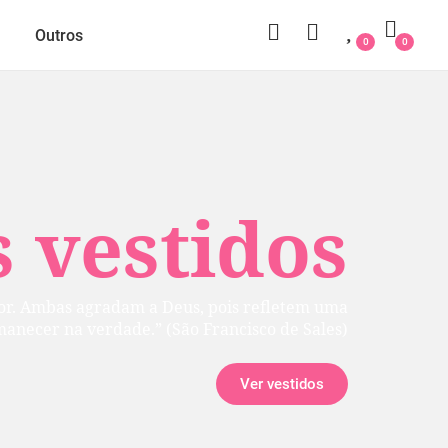
Outros
0
0
 vestidos
rior. Ambas agradam a Deus, pois refletem uma
manecer na verdade.” (São Francisco de Sales)
Ver vestidos