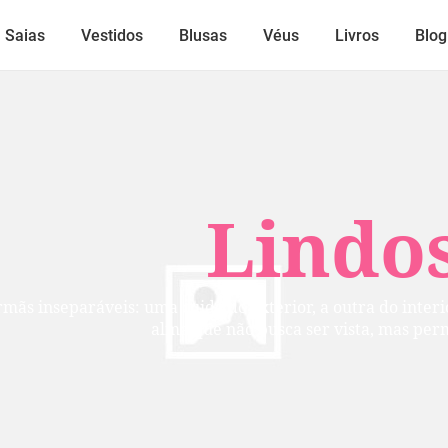
Saias
Vestidos
Blusas
Véus
Livros
Blog
Lindos
mãs inseparáveis: uma cuida do exterior, a outra do inte
alma que não busca ser vista, mas per