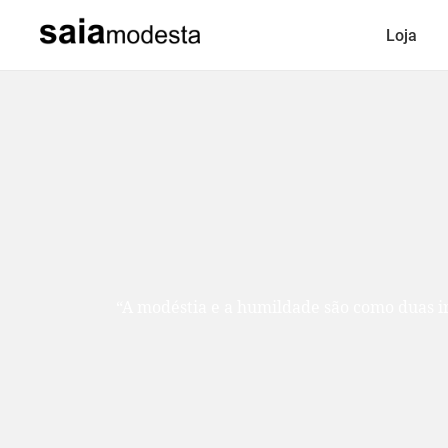
Loja
“A modéstia e a humildade são como duas ir