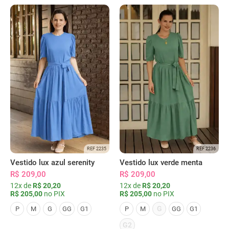
REF 2235
REF 2236
Vestido lux azul serenity
Vestido lux verde menta
R$ 209,00
R$ 209,00
12x de
R$ 20,20
12x de
R$ 20,20
R$ 205,00
no PIX
R$ 205,00
no PIX
G
P
M
G
GG
G1
P
M
GG
G1
G2