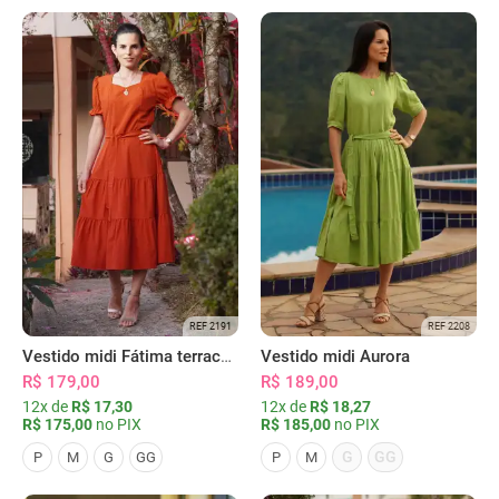
REF 2191
REF 2208
Vestido midi Fátima terracota
Vestido midi Aurora
R$ 179,00
R$ 189,00
12x de
R$ 17,30
12x de
R$ 18,27
R$ 175,00
no PIX
R$ 185,00
no PIX
G
GG
P
M
G
GG
P
M