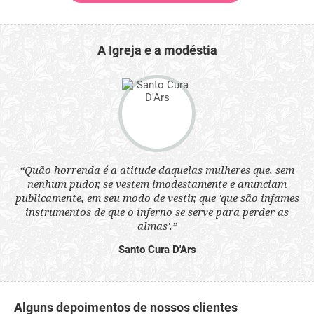
A Igreja e a modéstia
 a
“Quão horrenda é a atitude daquelas mulheres que, sem
“N
s
nenhum pudor, se vestem imodestamente e anunciam
q
ne.
publicamente, em seu modo de vestir, que 'que são infames
ou
instrumentos de que o inferno se serve para perder as
aq
almas'.”
Santo Cura D'Ars
Alguns depoimentos de nossos clientes