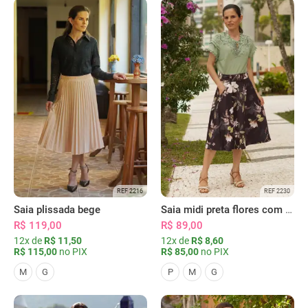
REF 2216
REF 2230
Saia plissada bege
Saia midi preta flores com bolsos
R$ 119,00
R$ 89,00
12x de
R$ 11,50
12x de
R$ 8,60
R$ 115,00
no PIX
R$ 85,00
no PIX
M
G
P
M
G