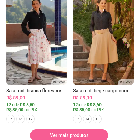
REF 2220
REF 2221
Saia midi branca flores rosas com bolsos
Saia midi bege cargo com bolsos
R$ 89,00
R$ 89,00
12x de
R$ 8,60
12x de
R$ 8,60
R$ 85,00
no PIX
R$ 85,00
no PIX
P
M
G
P
M
G
Ver mais produtos