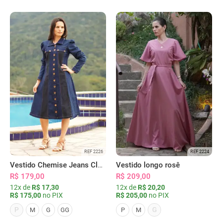
REF 2226
REF 2224
Vestido Chemise Jeans Clássica Serena
Vestido longo rosê
R$ 179,00
R$ 209,00
12x de
R$ 17,30
12x de
R$ 20,20
R$ 175,00
no PIX
R$ 205,00
no PIX
P
G
M
G
GG
P
M