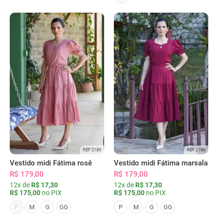
REF 2189
REF 2190
Vestido midi Fátima rosê
Vestido midi Fátima marsala
R$ 179,00
R$ 179,00
12x de
R$ 17,30
12x de
R$ 17,30
R$ 175,00
no PIX
R$ 175,00
no PIX
P
M
G
GG
P
M
G
GG