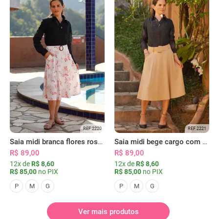
REF 2220
REF 2221
Saia midi branca flores rosas com bolsos
Saia midi bege cargo com bolsos
R$ 89,00
R$ 89,00
12x de
R$ 8,60
12x de
R$ 8,60
R$ 85,00
no PIX
R$ 85,00
no PIX
P
M
G
P
M
G
Ver mais produtos