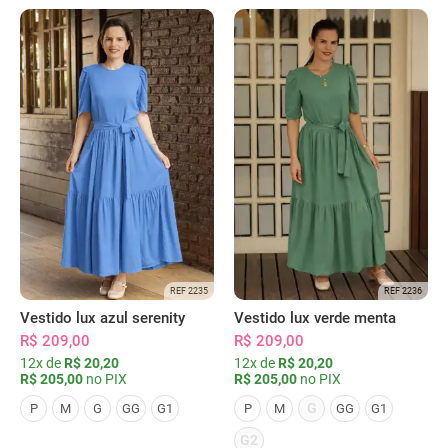
REF 2235
REF 2236
Vestido lux azul serenity
Vestido lux verde menta
R$ 209,00
R$ 209,00
12x de
R$ 20,20
12x de
R$ 20,20
R$ 205,00
no PIX
R$ 205,00
no PIX
G
P
M
G
GG
G1
P
M
GG
G1
G2