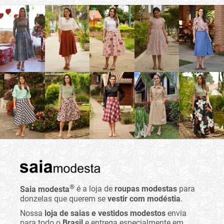
®
Saia modesta
é a loja de
roupas modestas
para
donzelas que querem se
vestir com modéstia
.
Nossa
loja de saias e vestidos modestos
envia
para todo o
Brasil
e entrega especialmente em