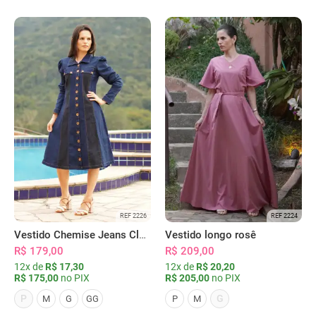
REF 2226
REF 2224
Vestido Chemise Jeans Clássica Serena
Vestido longo rosê
R$ 179,00
R$ 209,00
12x de
R$ 17,30
12x de
R$ 20,20
R$ 175,00
no PIX
R$ 205,00
no PIX
P
G
M
G
GG
P
M