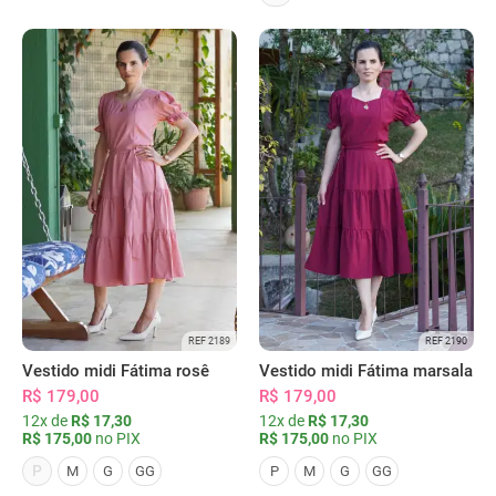
REF 2189
REF 2190
Vestido midi Fátima rosê
Vestido midi Fátima marsala
R$ 179,00
R$ 179,00
12x de
R$ 17,30
12x de
R$ 17,30
R$ 175,00
no PIX
R$ 175,00
no PIX
P
M
G
GG
P
M
G
GG