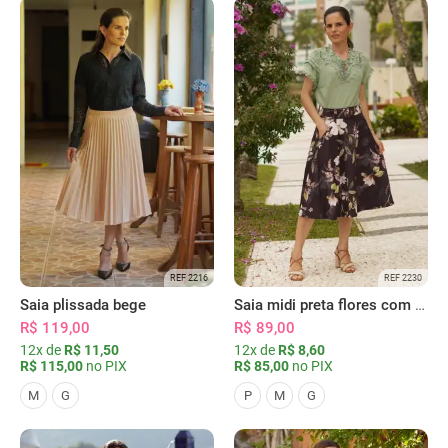
REF 2216
REF 2230
Saia plissada bege
Saia midi preta flores com bolsos
R$ 119,00
R$ 89,00
12x de
R$ 11,50
12x de
R$ 8,60
R$ 115,00
no PIX
R$ 85,00
no PIX
M
G
P
M
G