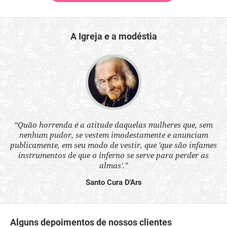
A Igreja e a modéstia
 a
“Quão horrenda é a atitude daquelas mulheres que, sem
“N
s
nenhum pudor, se vestem imodestamente e anunciam
q
ne.
publicamente, em seu modo de vestir, que 'que são infames
ou
instrumentos de que o inferno se serve para perder as
aq
almas'.”
Santo Cura D'Ars
Alguns depoimentos de nossos clientes