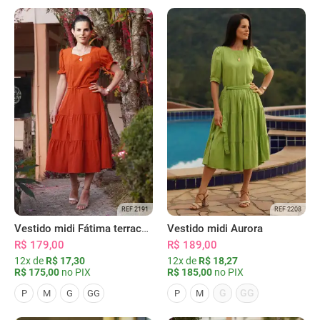
REF 2191
REF 2208
Vestido midi Fátima terracota
Vestido midi Aurora
R$ 179,00
R$ 189,00
12x de
R$ 17,30
12x de
R$ 18,27
R$ 175,00
no PIX
R$ 185,00
no PIX
G
GG
P
M
G
GG
P
M