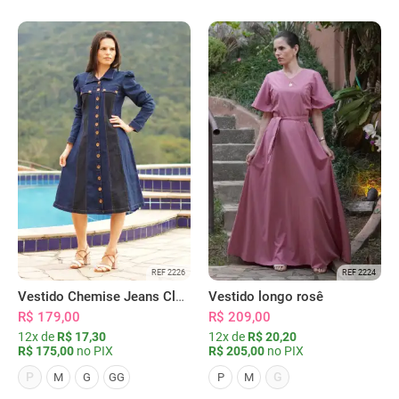
REF 2226
REF 2224
Vestido Chemise Jeans Clássica Serena
Vestido longo rosê
R$ 179,00
R$ 209,00
12x de
R$ 17,30
12x de
R$ 20,20
R$ 175,00
no PIX
R$ 205,00
no PIX
P
G
M
G
GG
P
M