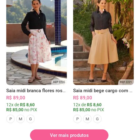
REF 2220
REF 2221
Saia midi branca flores rosas com bolsos
Saia midi bege cargo com bolsos
R$ 89,00
R$ 89,00
12x de
R$ 8,60
12x de
R$ 8,60
R$ 85,00
no PIX
R$ 85,00
no PIX
P
M
G
P
M
G
Ver mais produtos