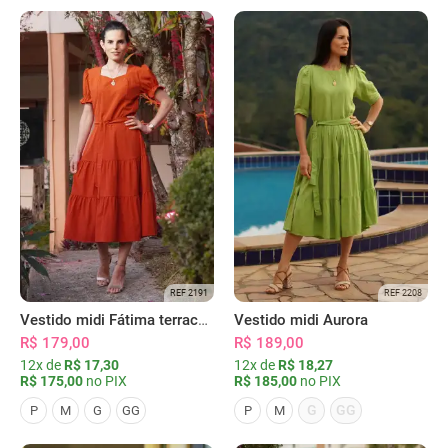
REF 2191
REF 2208
Vestido midi Fátima terracota
Vestido midi Aurora
R$ 179,00
R$ 189,00
12x de
R$ 17,30
12x de
R$ 18,27
R$ 175,00
no PIX
R$ 185,00
no PIX
G
GG
P
M
G
GG
P
M