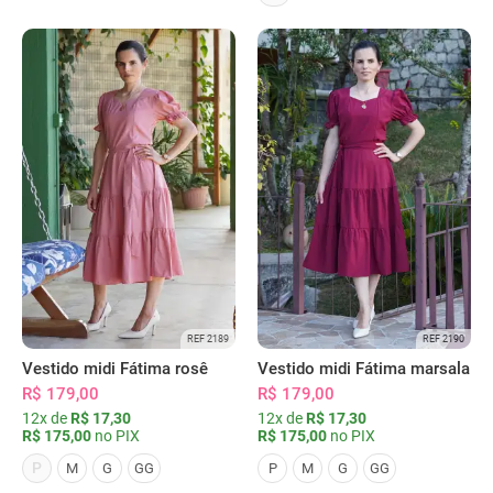
REF 2189
REF 2190
Vestido midi Fátima rosê
Vestido midi Fátima marsala
R$ 179,00
R$ 179,00
12x de
R$ 17,30
12x de
R$ 17,30
R$ 175,00
no PIX
R$ 175,00
no PIX
P
M
G
GG
P
M
G
GG