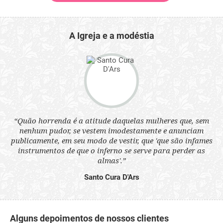
A Igreja e a modéstia
 a
“Quão horrenda é a atitude daquelas mulheres que, sem
“N
s
nenhum pudor, se vestem imodestamente e anunciam
q
ne.
publicamente, em seu modo de vestir, que 'que são infames
ou
instrumentos de que o inferno se serve para perder as
aq
almas'.”
Santo Cura D'Ars
Alguns depoimentos de nossos clientes