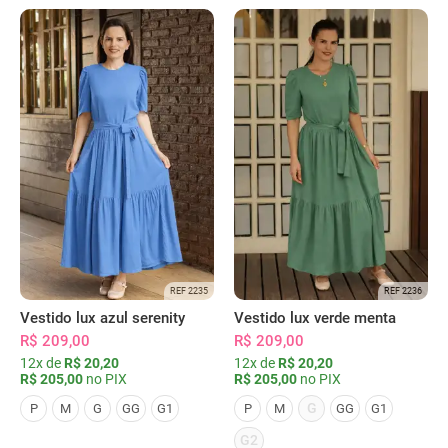
REF 2235
REF 2236
Vestido lux azul serenity
Vestido lux verde menta
R$ 209,00
R$ 209,00
12x de
R$ 20,20
12x de
R$ 20,20
R$ 205,00
no PIX
R$ 205,00
no PIX
G
P
M
G
GG
G1
P
M
GG
G1
G2