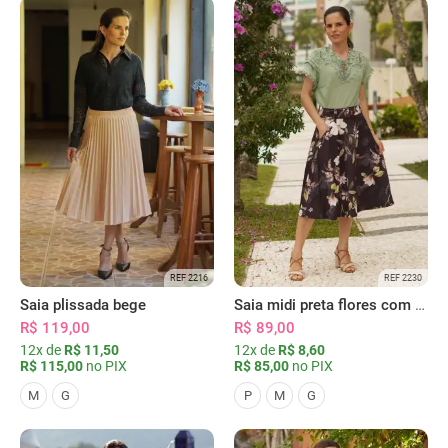
REF 2216
REF 2230
Saia plissada bege
Saia midi preta flores com bolsos
R$ 119,00
R$ 89,00
12x de
R$ 11,50
12x de
R$ 8,60
R$ 115,00
no PIX
R$ 85,00
no PIX
M
G
P
M
G