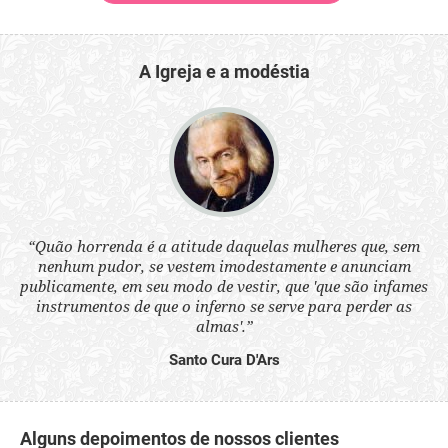
A Igreja e a modéstia
 a
“Quão horrenda é a atitude daquelas mulheres que, sem
“N
s
nenhum pudor, se vestem imodestamente e anunciam
q
ne.
publicamente, em seu modo de vestir, que 'que são infames
ou
instrumentos de que o inferno se serve para perder as
aq
almas'.”
Santo Cura D'Ars
Alguns depoimentos de nossos clientes