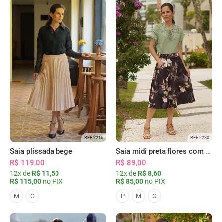
REF 2216
REF 2230
Saia plissada bege
Saia midi preta flores com bolsos
R$ 119,00
R$ 89,00
12x de
R$ 11,50
12x de
R$ 8,60
R$ 115,00
no PIX
R$ 85,00
no PIX
M
G
P
M
G