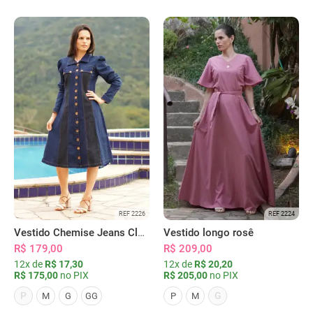
REF 2226
REF 2224
Vestido Chemise Jeans Clássica Serena
Vestido longo rosê
R$ 179,00
R$ 209,00
12x de
R$ 17,30
12x de
R$ 20,20
R$ 175,00
no PIX
R$ 205,00
no PIX
P
G
M
G
GG
P
M