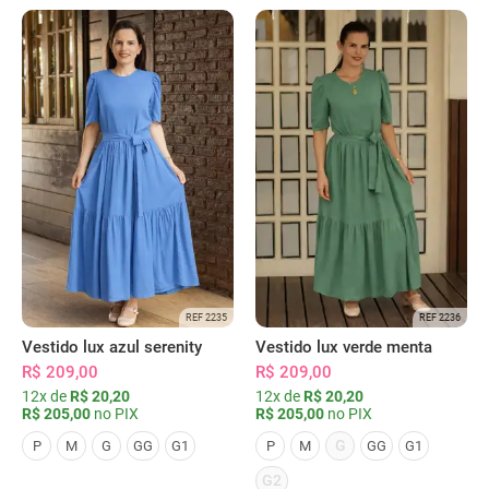
REF 2235
REF 2236
Vestido lux azul serenity
Vestido lux verde menta
R$ 209,00
R$ 209,00
12x de
R$ 20,20
12x de
R$ 20,20
R$ 205,00
no PIX
R$ 205,00
no PIX
G
P
M
G
GG
G1
P
M
GG
G1
G2