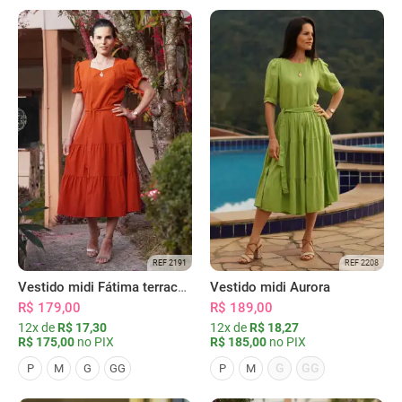
REF 2191
REF 2208
Vestido midi Fátima terracota
Vestido midi Aurora
R$ 179,00
R$ 189,00
12x de
R$ 17,30
12x de
R$ 18,27
R$ 175,00
no PIX
R$ 185,00
no PIX
G
GG
P
M
G
GG
P
M