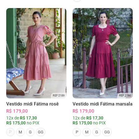
REF 2189
REF 2190
Vestido midi Fátima rosê
Vestido midi Fátima marsala
R$ 179,00
R$ 179,00
12x de
R$ 17,30
12x de
R$ 17,30
R$ 175,00
no PIX
R$ 175,00
no PIX
P
M
G
GG
P
M
G
GG