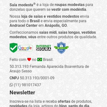
®
Saia modesta
é a loja de
roupas modestas
para
donzelas que querem se
vestir com modéstia
.
Nossa
loja de saias e vestidos modestos
envia
para todo o
Brasil
e envia especialmente para
Andracel Center
em
Anápolis, GO
.
Confeccionamos
saias midi
,
saias longas
,
vestidos
modestos
,
véus
entre outros produtos de qualidade.
Feito com
no
Brasil.
50.313.193 Fernanda Aparecida Boaventura de
Araujo Sesso
CNPJ
50.313.193/0001-09
(11) 981017437
Newsletter
Inscreva-se na lista e receba
ofertas
de produtos,
novidades
da loja, artigos do
blog
,
santo do dia
,