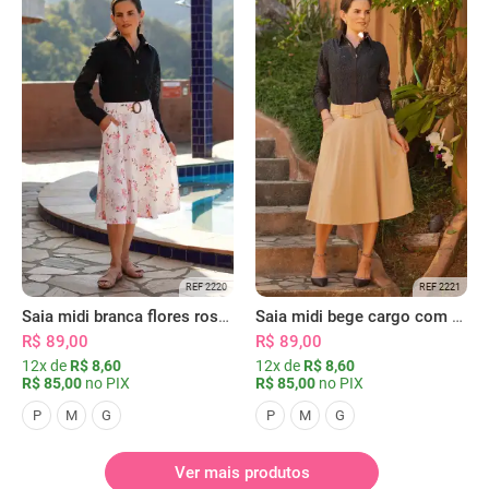
REF 2220
REF 2221
Saia midi branca flores rosas com bolsos
Saia midi bege cargo com bolsos
R$ 89,00
R$ 89,00
12x de
R$ 8,60
12x de
R$ 8,60
R$ 85,00
no PIX
R$ 85,00
no PIX
P
M
G
P
M
G
Ver mais produtos