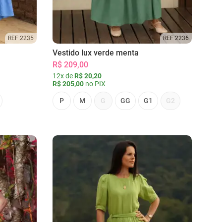
REF 2235
REF 2236
Vestido lux verde menta
R$ 209,00
12x de
R$ 20,20
R$ 205,00
no PIX
P
M
G
GG
G1
G2