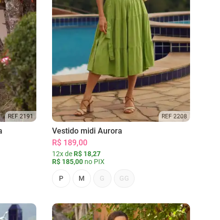
REF 2191
REF 2208
a
Vestido midi Aurora
R$ 189,00
12x de
R$ 18,27
R$ 185,00
no PIX
P
M
G
GG