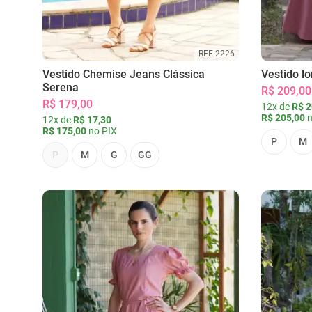
REF 2226
Vestido Chemise Jeans Clássica
Vestido l
Serena
R$ 209,00
R$ 179,00
12x de
R$ 2
R$ 205,00
n
12x de
R$ 17,30
R$ 175,00
no PIX
P
M
P
M
G
GG