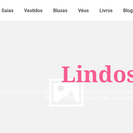
Saias
Vestidos
Blusas
Véus
Livros
Blog
Lindos
mãs inseparáveis: uma cuida do exterior, a outra do inte
alma que não busca ser vista, mas per