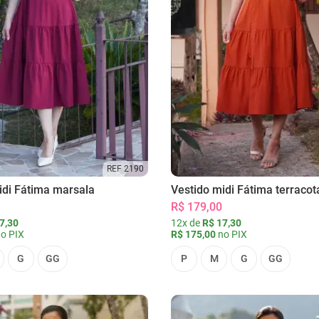
REF 2190
idi Fátima marsala
Vestido midi Fátima terracot
R$ 179,00
7,30
12x de
R$ 17,30
o PIX
R$ 175,00
no PIX
G
GG
P
M
G
GG