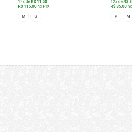
12x de
R$ 11,50
12x de
R$ 8
R$ 115,00
no PIX
R$ 85,00
no
M
G
P
M