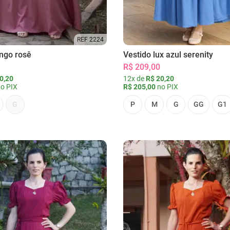
REF 2224
ongo rosê
Vestido lux azul serenity
R$ 209,00
0,20
12x de
R$ 20,20
o PIX
R$ 205,00
no PIX
G
P
M
G
GG
G1