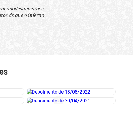
tem imodestamente e
tos de que o inferno
es