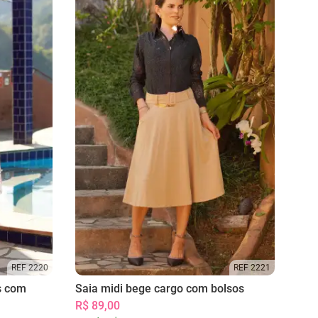
REF 2220
REF 2221
s com
Saia midi bege cargo com bolsos
R$ 89,00