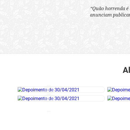
“Quão horrenda é 
anunciam publicame
A