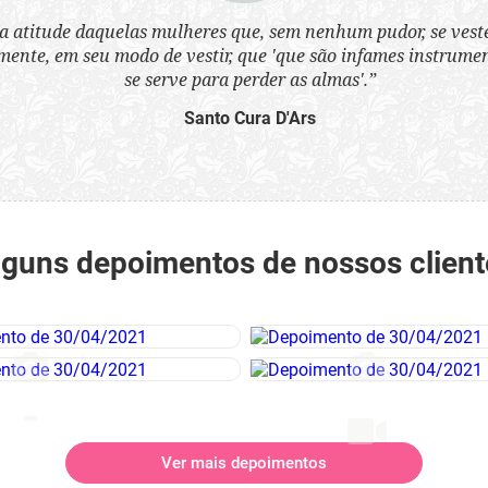
a atitude daquelas mulheres que, sem nenhum pudor, se ves
nte, em seu modo de vestir, que 'que são infames instrumen
se serve para perder as almas'.”
Santo Cura D'Ars
lguns depoimentos de nossos client
Ver mais depoimentos