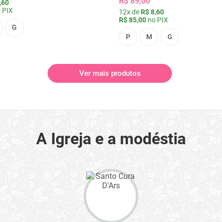
R$ 89,00
,60
 PIX
12x de
R$ 8,60
R$ 85,00
no PIX
G
P
M
G
Ver mais produtos
A Igreja e a modéstia