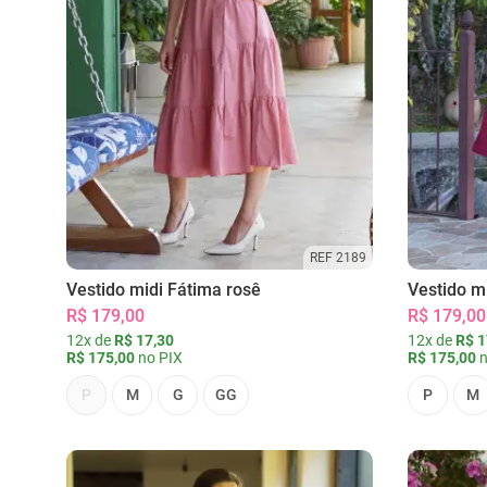
REF 2189
Vestido midi Fátima rosê
Vestido m
R$ 179,00
R$ 179,00
12x de
R$ 17,30
12x de
R$ 1
R$ 175,00
no PIX
R$ 175,00
n
P
M
G
GG
P
M