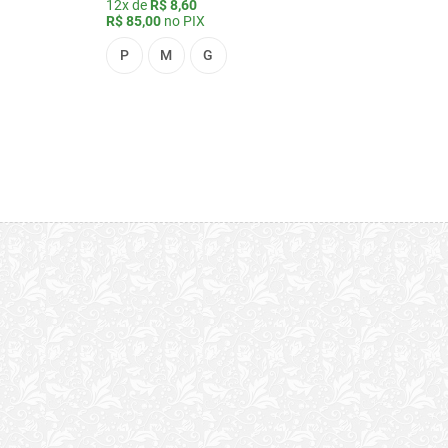
12x de
R$ 8,60
R$ 85,00
no PIX
P
M
G