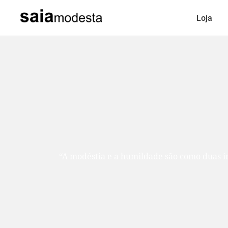
Loja
“A modéstia e a humildade são como duas ir