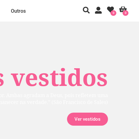
Outros
0
0
 vestidos
rior. Ambas agradam a Deus, pois refletem uma
manecer na verdade.” (São Francisco de Sales)
Ver vestidos