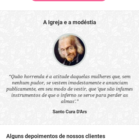
A Igreja e a modéstia
 a
“Quão horrenda é a atitude daquelas mulheres que, sem
“N
s
nenhum pudor, se vestem imodestamente e anunciam
q
ne.
publicamente, em seu modo de vestir, que 'que são infames
ou
instrumentos de que o inferno se serve para perder as
aq
almas'.”
Santo Cura D'Ars
Alguns depoimentos de nossos clientes