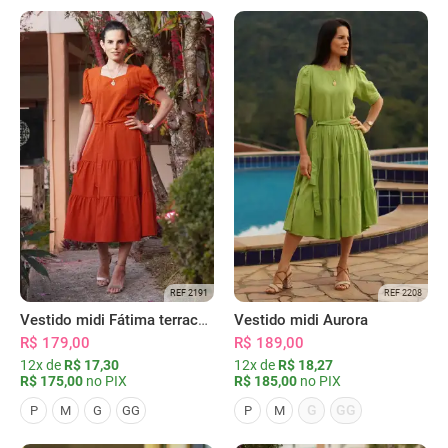
REF 2191
REF 2208
Vestido midi Fátima terracota
Vestido midi Aurora
R$ 179,00
R$ 189,00
12x de
R$ 17,30
12x de
R$ 18,27
R$ 175,00
no PIX
R$ 185,00
no PIX
G
GG
P
M
G
GG
P
M