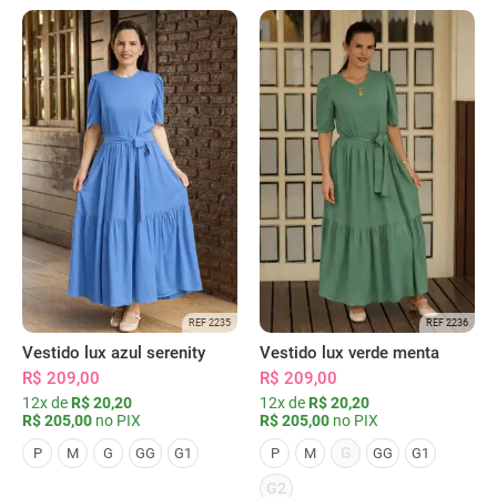
REF 2235
REF 2236
Vestido lux azul serenity
Vestido lux verde menta
R$ 209,00
R$ 209,00
12x de
R$ 20,20
12x de
R$ 20,20
R$ 205,00
no PIX
R$ 205,00
no PIX
G
P
M
G
GG
G1
P
M
GG
G1
G2