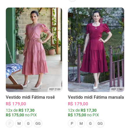
REF 2189
REF 2190
Vestido midi Fátima rosê
Vestido midi Fátima marsala
R$ 179,00
R$ 179,00
12x de
R$ 17,30
12x de
R$ 17,30
R$ 175,00
no PIX
R$ 175,00
no PIX
P
M
G
GG
P
M
G
GG