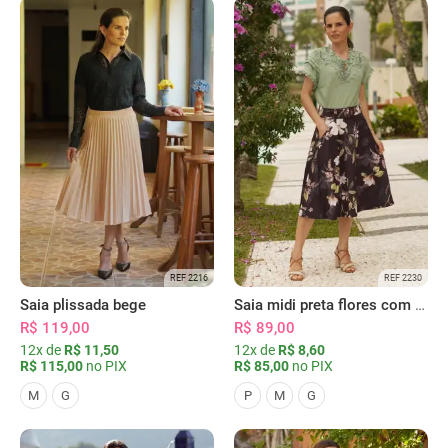
REF 2216
REF 2230
Saia plissada bege
Saia midi preta flores com bolsos
R$ 119,00
R$ 89,00
12x de
R$ 11,50
12x de
R$ 8,60
R$ 115,00
no PIX
R$ 85,00
no PIX
M
G
P
M
G