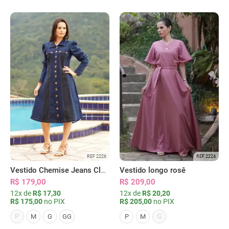
REF 2226
REF 2224
Vestido Chemise Jeans Clássica Serena
Vestido longo rosê
R$ 179,00
R$ 209,00
12x de
R$ 17,30
12x de
R$ 20,20
R$ 175,00
no PIX
R$ 205,00
no PIX
P
G
M
G
GG
P
M