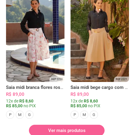
REF 2220
REF 2221
Saia midi branca flores rosas com bolsos
Saia midi bege cargo com bolsos
R$ 89,00
R$ 89,00
12x de
R$ 8,60
12x de
R$ 8,60
R$ 85,00
no PIX
R$ 85,00
no PIX
P
M
G
P
M
G
Ver mais produtos