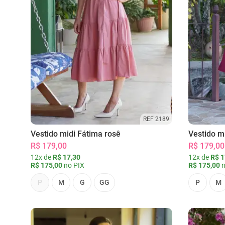
REF 2189
Vestido midi Fátima rosê
Vestido m
R$ 179,00
R$ 179,00
12x de
R$ 17,30
12x de
R$ 1
R$ 175,00
no PIX
R$ 175,00
n
P
M
G
GG
P
M