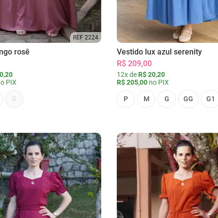
REF 2224
ongo rosê
Vestido lux azul serenity
R$ 209,00
0,20
12x de
R$ 20,20
o PIX
R$ 205,00
no PIX
G
P
M
G
GG
G1