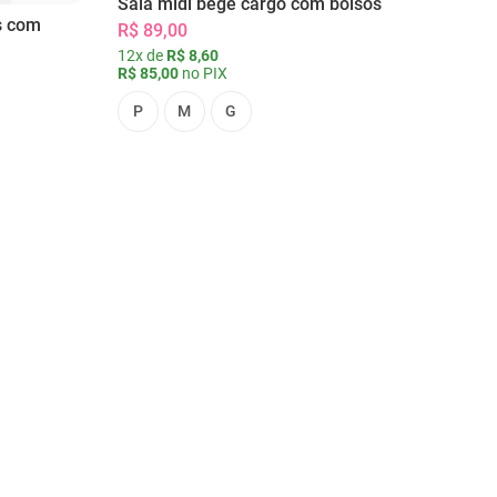
Saia midi bege cargo com bolsos
s com
R$ 89,00
12x de
R$ 8,60
R$ 85,00
no PIX
P
M
G