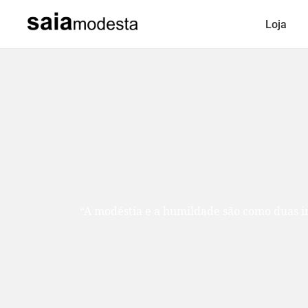
Loja
“A modéstia e a humildade são como duas ir