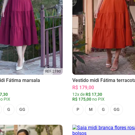
REF 2190
idi Fátima marsala
Vestido midi Fátima terracot
R$ 179,00
7,30
12x de
R$ 17,30
o PIX
R$ 175,00
no PIX
G
GG
P
M
G
GG