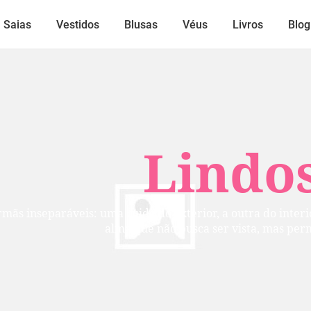
Saias
Vestidos
Blusas
Véus
Livros
Blog
Lindos
mãs inseparáveis: uma cuida do exterior, a outra do inte
alma que não busca ser vista, mas per