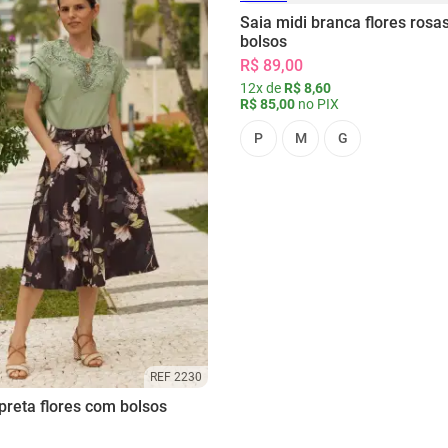
Saia midi branca flores rosa
bolsos
R$ 89,00
12x de
R$ 8,60
R$ 85,00
no PIX
P
M
G
REF 2230
preta flores com bolsos