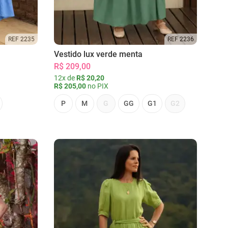
REF 2235
REF 2236
Vestido lux verde menta
R$ 209,00
12x de
R$ 20,20
R$ 205,00
no PIX
P
M
G
GG
G1
G2