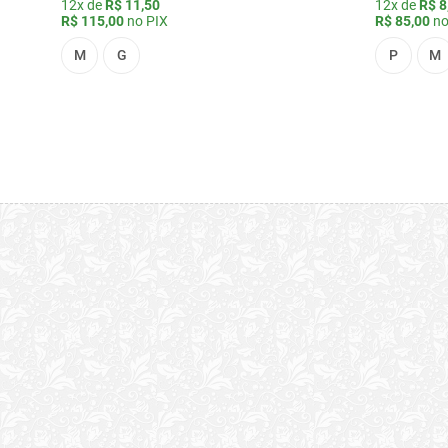
12x de
R$ 11,50
12x de
R$ 8
R$ 115,00
no PIX
R$ 85,00
no
M
G
P
M