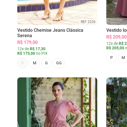
REF 2226
Vestido Chemise Jeans Clássica
Vestido l
Serena
R$ 209,00
R$ 179,00
12x de
R$ 2
R$ 205,00
n
12x de
R$ 17,30
R$ 175,00
no PIX
P
M
P
M
G
GG