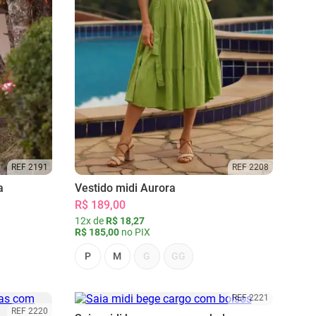
REF 2191
REF 2208
a
Vestido midi Aurora
R$ 189,00
12x de
R$ 18,27
R$ 185,00
no PIX
P
M
G
GG
REF 2221
REF 2220