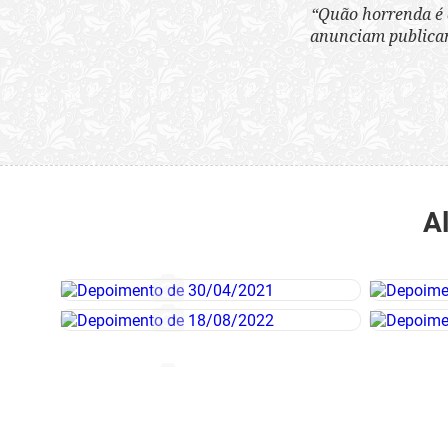
“Quão horrenda é 
anunciam publicame
A