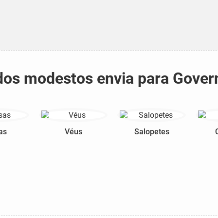
tidos modestos envia para Gover
as
Véus
Salopetes