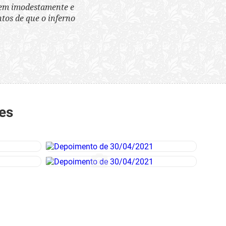
tem imodestamente e
tos de que o inferno
es