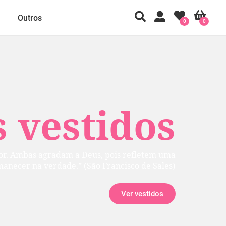
Outros
0
0
 vestidos
rior. Ambas agradam a Deus, pois refletem uma
manecer na verdade.” (São Francisco de Sales)
Ver vestidos