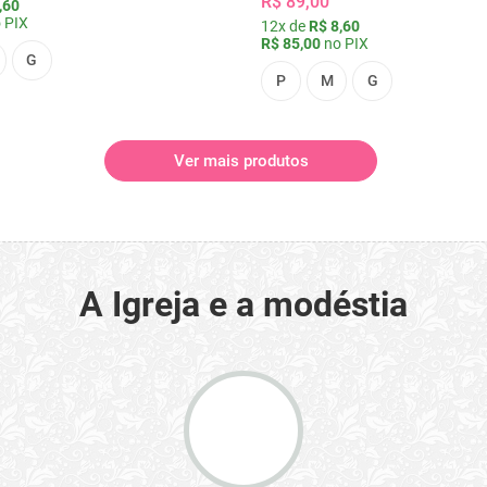
R$ 89,00
,60
 PIX
12x de
R$ 8,60
R$ 85,00
no PIX
G
P
M
G
Ver mais produtos
A Igreja e a modéstia