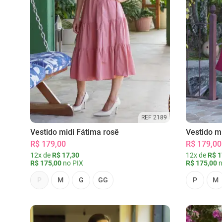
REF 2189
Vestido midi Fátima rosê
Vestido m
R$ 179,00
R$ 179,00
12x de
R$ 17,30
12x de
R$ 1
R$ 175,00
no PIX
R$ 175,00
n
P
M
G
GG
P
M