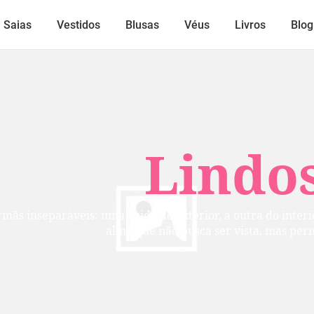
Saias
Vestidos
Blusas
Véus
Livros
Blog
Lindos
mãs inseparáveis: uma cuida do exterior, a outra do inte
alma que não busca ser vista, mas per