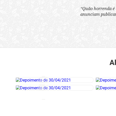
“Quão horrenda é 
anunciam publicame
A