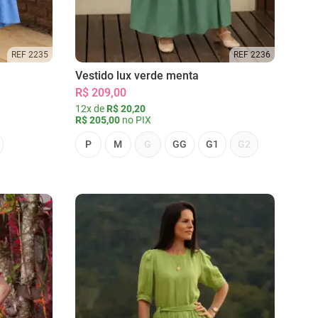
REF 2235
REF 2236
Vestido lux verde menta
R$ 209,00
12x de
R$ 20,20
R$ 205,00
no PIX
P
M
G
GG
G1
G2