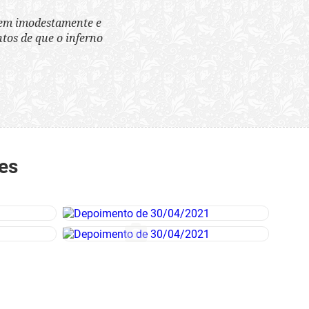
tem imodestamente e
tos de que o inferno
es