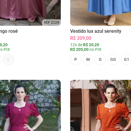
REF 2224
ongo rosê
Vestido lux azul serenity
R$ 209,00
0,20
12x de
R$ 20,20
o PIX
R$ 205,00
no PIX
G
P
M
G
GG
G1