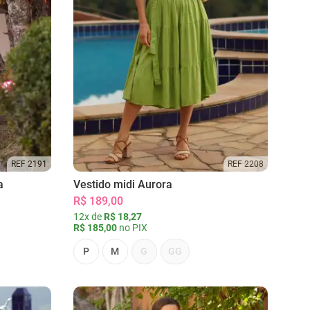
REF 2191
REF 2208
a
Vestido midi Aurora
R$ 189,00
12x de
R$ 18,27
R$ 185,00
no PIX
P
M
G
GG