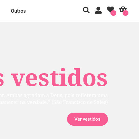
Outros
0
0
 vestidos
rior. Ambas agradam a Deus, pois refletem uma
manecer na verdade.” (São Francisco de Sales)
Ver vestidos