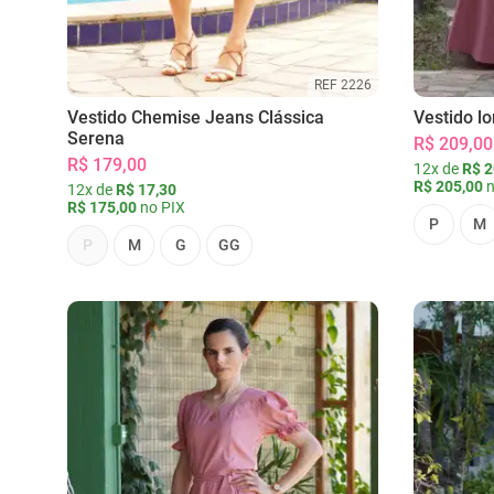
REF 2226
Vestido Chemise Jeans Clássica
Vestido l
Serena
R$ 209,00
R$ 179,00
12x de
R$ 2
R$ 205,00
n
12x de
R$ 17,30
R$ 175,00
no PIX
P
M
P
M
G
GG