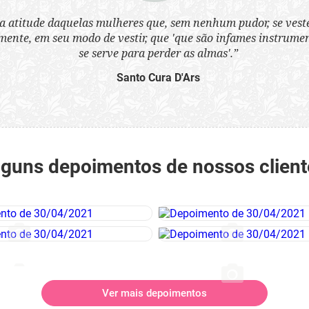
a atitude daquelas mulheres que, sem nenhum pudor, se ves
nte, em seu modo de vestir, que 'que são infames instrumen
se serve para perder as almas'.”
Santo Cura D'Ars
lguns depoimentos de nossos client
Ver mais depoimentos