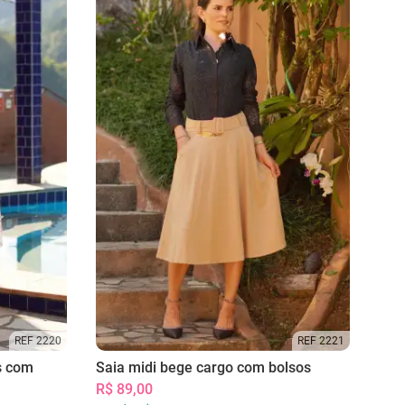
REF 2220
REF 2221
s com
Saia midi bege cargo com bolsos
R$ 89,00