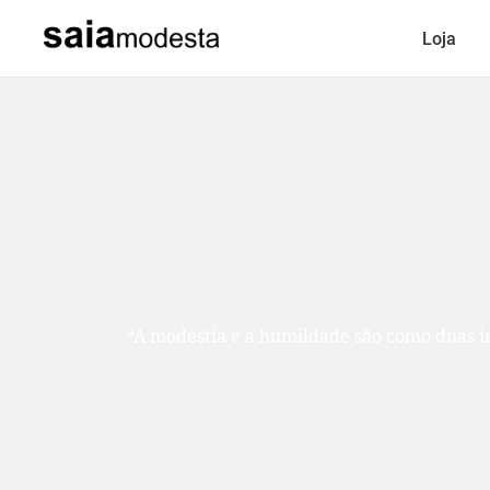
Loja
“A modéstia e a humildade são como duas ir