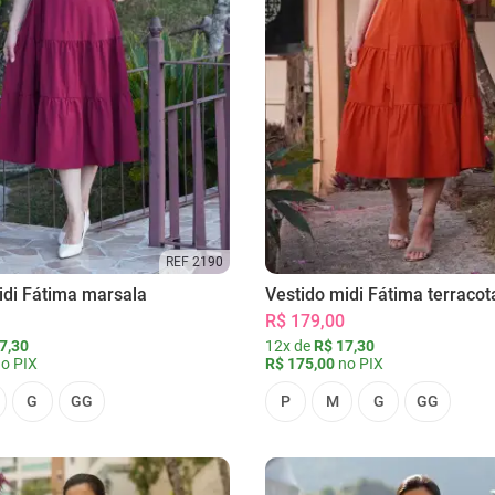
REF 2190
idi Fátima marsala
Vestido midi Fátima terracot
R$ 179,00
7,30
12x de
R$ 17,30
o PIX
R$ 175,00
no PIX
G
GG
P
M
G
GG