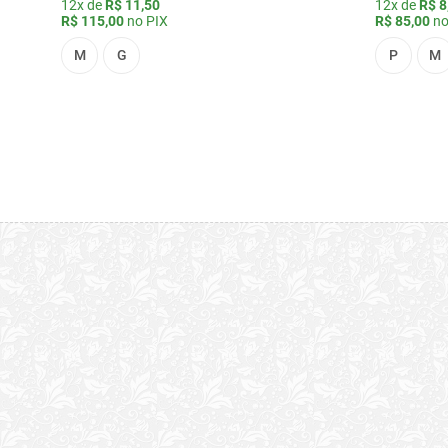
12x de
R$ 11,50
12x de
R$ 8
R$ 115,00
no PIX
R$ 85,00
no
M
G
P
M