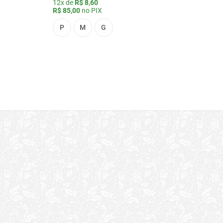
12x de
R$ 8,60
R$ 85,00
no PIX
P
M
G