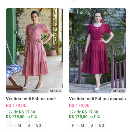
REF 2189
REF 2190
Vestido midi Fátima rosê
Vestido midi Fátima marsala
R$ 179,00
R$ 179,00
12x de
R$ 17,30
12x de
R$ 17,30
R$ 175,00
no PIX
R$ 175,00
no PIX
P
M
G
GG
P
M
G
GG