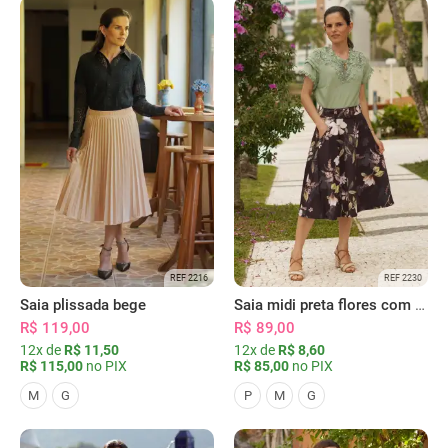
REF 2216
REF 2230
Saia plissada bege
Saia midi preta flores com bolsos
R$ 119,00
R$ 89,00
12x de
R$ 11,50
12x de
R$ 8,60
R$ 115,00
no PIX
R$ 85,00
no PIX
M
G
P
M
G