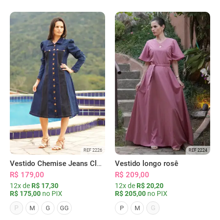
REF 2226
REF 2224
Vestido Chemise Jeans Clássica Serena
Vestido longo rosê
R$ 179,00
R$ 209,00
12x de
R$ 17,30
12x de
R$ 20,20
R$ 175,00
no PIX
R$ 205,00
no PIX
P
G
M
G
GG
P
M