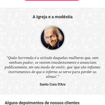
A Igreja e a modéstia
 a
“Quão horrenda é a atitude daquelas mulheres que, sem
“N
s
nenhum pudor, se vestem imodestamente e anunciam
q
ne.
publicamente, em seu modo de vestir, que 'que são infames
ou
instrumentos de que o inferno se serve para perder as
aq
almas'.”
Santo Cura D'Ars
Alguns depoimentos de nossos clientes