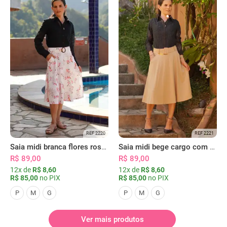
REF 2220
REF 2221
Saia midi branca flores rosas com bolsos
Saia midi bege cargo com bolsos
R$ 89,00
R$ 89,00
12x de
R$ 8,60
12x de
R$ 8,60
R$ 85,00
no PIX
R$ 85,00
no PIX
P
M
G
P
M
G
Ver mais produtos