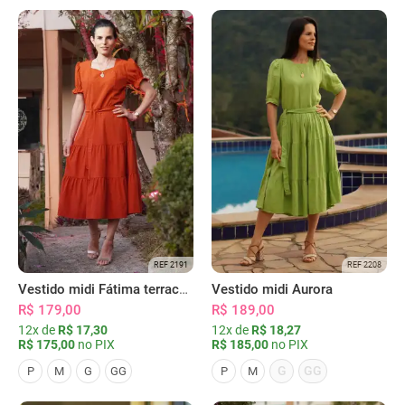
REF 2191
REF 2208
Vestido midi Fátima terracota
Vestido midi Aurora
R$ 179,00
R$ 189,00
12x de
R$ 17,30
12x de
R$ 18,27
R$ 175,00
no PIX
R$ 185,00
no PIX
G
GG
P
M
G
GG
P
M