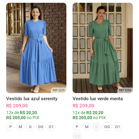
REF 2235
REF 2236
Vestido lux azul serenity
Vestido lux verde menta
R$ 209,00
R$ 209,00
12x de
R$ 20,20
12x de
R$ 20,20
R$ 205,00
no PIX
R$ 205,00
no PIX
G
P
M
G
GG
G1
P
M
GG
G1
G2